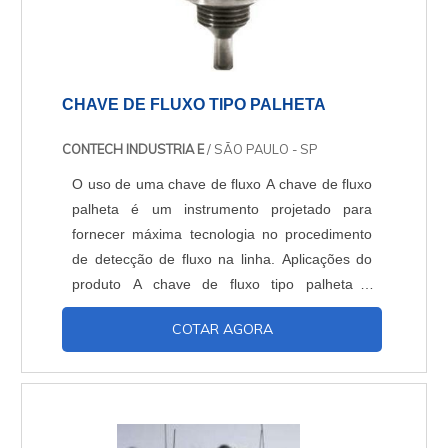
CHAVE DE FLUXO TIPO PALHETA
CONTECH INDUSTRIA E
/ SÃO PAULO - SP
O uso de uma chave de fluxo A chave de fluxo
palheta é um instrumento projetado para
fornecer máxima tecnologia no procedimento
de detecção de fluxo na linha. Aplicações do
produto A chave de fluxo tipo palheta é
aplicada para detecção de fluxo de líquidos em
COTAR AGORA
diversos processos. A chave de fluxo palheta é
utilizada em água e líquidos não agressivos às
ligas de cobre, dessa forma, este equipamento
é desenvolvido para uso nas áreas de ar
condicio....