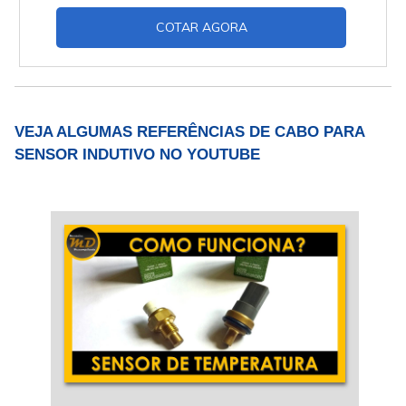
de medição. Com esse processo, ocorre a
COTAR AGORA
eliminação dos erros introduzidos pelos cabos
de compensação, assim, aumentando a
imunidade do ruído elétrico. No procedimento
de recepção de sinais provenientes de
termorresistências, termopares....
VEJA ALGUMAS REFERÊNCIAS DE CABO PARA
SENSOR INDUTIVO NO YOUTUBE