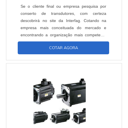
Se o cliente final ou empresa pesquisa por
conserto de transdutores, com certeza
descobrirá no site da Interfag. Cotando na
empresa mais conceituada do mercado e
encontrando a organização mais competente
do ramo.OUTRAS INFORMAÇÕES SOBRE
COTAR AGORA
CONSERTO DE TRANSDUTORESQuem
procura por conserto de transdutores em uma
empresa responsável, acha a Interfag. A
empresa tem em seu escopo comando cnc e
laser interferômetro, garantindo o que há de
melhor na atualidade.Ainda com uma visão
analítica sobre conserto de transdutores, deve-
se descartar empresas que não tenham
produtos e serviços com ótima qualidade e
proteção, detalhes primordiais que são
deixados de lado por muitas empresas que
não focam na fidelização do cliente.É