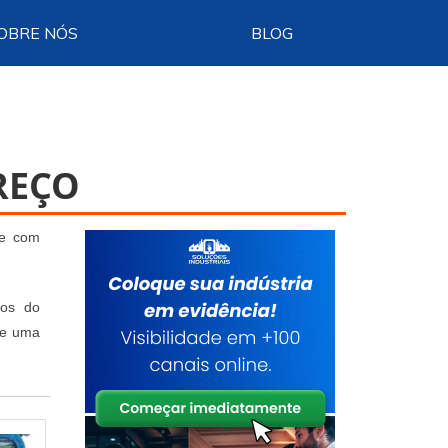
OBRE NÓS
BLOG
REÇO
je com
dos do
ne uma