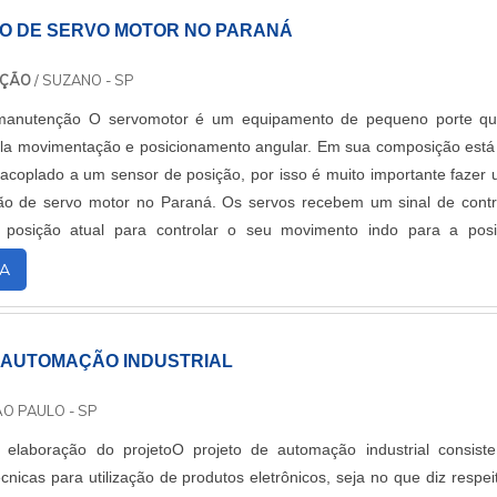
 DE SERVO MOTOR NO PARANÁ
NÇÃO
/ SUZANO - SP
 manutenção O servomotor é um equipamento de pequeno porte q
ela movimentação e posicionamento angular. Em sua composição est
 acoplado a um sensor de posição, por isso é muito importante fazer
o de servo motor no Paraná. Os servos recebem um sinal de contr
a posição atual para controlar o seu movimento indo para a pos
elocidade monitorada por um....
A
 AUTOMAÇÃO INDUSTRIAL
ÃO PAULO - SP
 elaboração do projetoO projeto de automação industrial consist
cnicas para utilização de produtos eletrônicos, seja no que diz respei