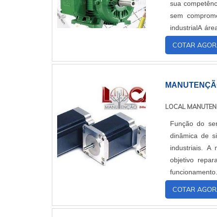
sua competênc
sem compromet
industrialA áre
ser aplicado em
COTAR AGOR
MANUTENÇÃO
LOCAL MANUTE
Função do se
dinâmica de s
industriais. 
objetivo repa
funcionamento
equipamentos m
COTAR AGOR