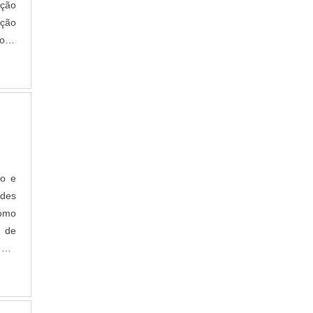
ução
ação
pode
ão e
ades
como
s de
 por