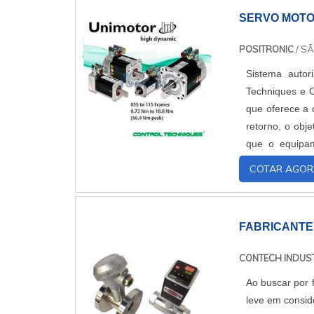
SERVO MOTO
POSITRONIC
/ SÃ
Sistema autor
Techniques e 
que oferece a q
retorno, o obj
que o equipam
sucesso no pro
COTAR AGOR
FABRICANTE
CONTECH INDUST
Ao buscar por 
leve em consid