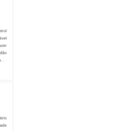
trol
ável
azer
idão
anta
ário
dade