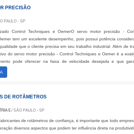
R PRECISÃO
O PAULO - SP
izado Control Techniques e OemerO servo motor precisão - Con
Oemer tem um excelente desempenho, pois possui potência consider
ualidade que o cliente precisa em seu trabalho industrial. Além de tr
etivo do servo motor precisão - Control Techniques e Oemer é a exat
ento pode oferecer na faixa de velocidade desejada e que gar
cedimento. Sem falar....
A
S DE ROTÂMETROS
RIA E
/ SÃO PAULO - SP
fabricantes de rotâmetros de confiança, é importante que todo empres
eração diversos aspectos que podem ter influência direta na produtivi