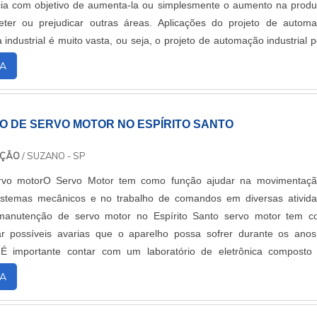
ia com objetivo de aumenta-la ou simplesmente o aumento na prod
er ou prejudicar outras áreas. Aplicações do projeto de autom
a industrial é muito vasta, ou seja, o projeto de automação industrial 
 diversos s....
A
 DE SERVO MOTOR NO ESPÍRITO SANTO
NÇÃO
/ SUZANO - SP
rvo motorO Servo Motor tem como função ajudar na movimentaç
istemas mecânicos e no trabalho de comandos em diversas ativid
A manutenção de servo motor no Espírito Santo servo motor tem 
rar possíveis avarias que o aparelho possa sofrer durante os ano
.É importante contar com um laboratório de eletrônica composto
odernos e de alta qualidade, ou sej....
A