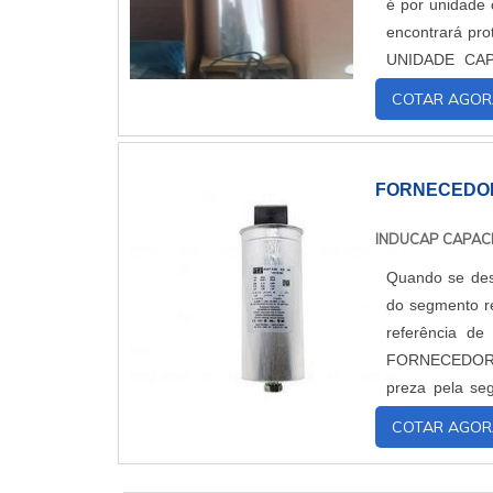
é por unidade c
encontrará proteção
UNIDADE CAPACITIVA TRIFÁSICA
proporcionar um
COTAR AGOR
FORNECEDOR
INDUCAP CAPAC
Quando se des
do segmento re
referência de qualida
FORNECEDOR DE CAPACITORES Quem 
preza pela se
controlador de 
COTAR AGOR