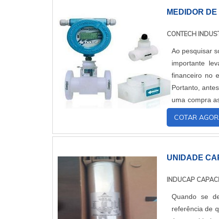
MEDIDOR DE
CONTECH INDUST
Ao pesquisar s
importante le
financeiro no 
Portanto, antes
uma compra ass
ser aplicad...
COTAR AGOR
UNIDADE CAP
INDUCAP CAPAC
Quando se des
referência de 