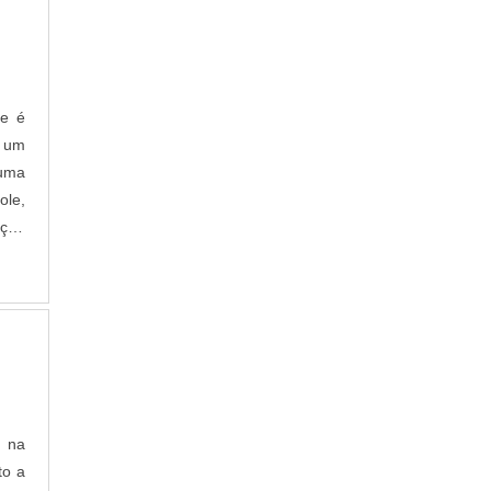
ue é
á um
 uma
ole,
ição
e na
to a