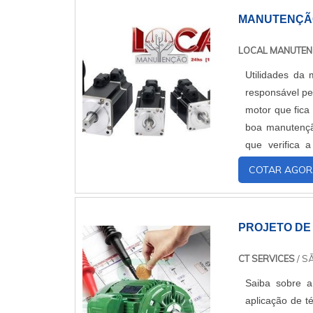
MANUTENÇÃO
LOCAL MANUTE
Utilidades da
responsável p
motor que fica
boa manutençã
que verifica 
desejada com v
COTAR AGOR
PROJETO DE
CT SERVICES
/ S
Saiba sobre a
aplicação de té