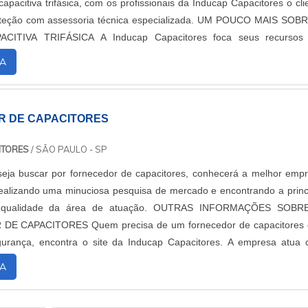
apacitiva trifásica, com os profissionais da Inducap Capacitores o cli
 com assessoria técnica especializada. UM POUCO MAIS SOBRE A
 A Inducap Capacitores foca seus recursos em
a estrutura co...
A
 DE CAPACITORES
ITORES
/ SÃO PAULO - SP
eja buscar por fornecedor de capacitores, conhecerá a melhor emp
alizando uma minuciosa pesquisa de mercado e encontrando a princ
de da área de atuação. OUTRAS INFORMAÇÕES SOBRE O
precisa de um fornecedor de capacitores que
gurança, encontra o site da Inducap Capacitores. A empresa atua
fator de potência 06 saídas e f...
A