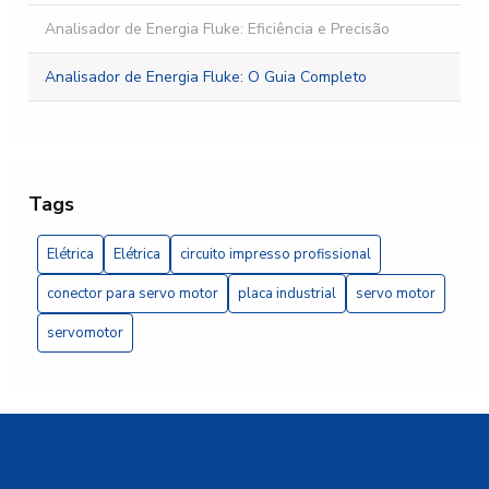
Analisador de Energia Fluke: Eficiência e Precisão
Analisador de Energia Fluke: O Guia Completo
Banco automático de capacitores: como otimizar a
eficiência energética da sua empresa
Banco automático de capacitores: 5 vantagens essenciais
Tags
Banco de capacitor trifásico é essencial para otimizar a
Elétrica
Elétrica
circuito impresso profissional
eficiência energética da sua instalação elétrica
conector para servo motor
placa industrial
servo motor
Banco de Capacitor Trifásico Essencial
servomotor
Banco de capacitor trifásico: como otimizar a eficiência
energética da sua instalação elétrica
Banco de capacitor trifásico é essencial para otimizar a
eficiência energética da sua instalação elétrica