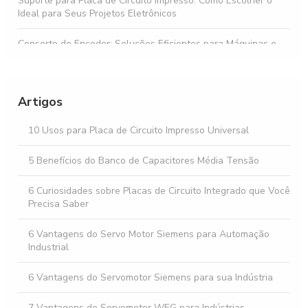
Suporte para Placa de Circuito Impresso: Como Escolher o
Ideal para Seus Projetos Eletrônicos
Conserto de Encoder: Soluções Eficientes para Máquinas e
Sensores
Descubra o Preço do Diodo Zener em Diferentes Modelos
Artigos
Buzzer preço acessível para todos os orçamentos
10 Usos para Placa de Circuito Impresso Universal
Como Escolher o Melhor Servo Motor Corrente Alternada
para Sua Aplicação
5 Benefícios do Banco de Capacitores Média Tensão
6 Curiosidades sobre Placas de Circuito Integrado que Você
Precisa Saber
6 Vantagens do Servo Motor Siemens para Automação
Industrial
6 Vantagens do Servomotor Siemens para sua Indústria
7 Vantagens do Servomotor WEG para Indústrias