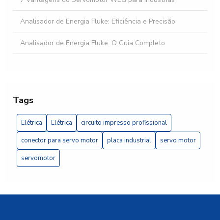
Analisador de Energia Fluke: Eficiência e Precisão
Analisador de Energia Fluke: O Guia Completo
Banco automático de capacitores: como otimizar a
eficiência energética da sua empresa
Banco automático de capacitores: 5 vantagens essenciais
Tags
Banco de capacitor trifásico é essencial para otimizar a
Elétrica
Elétrica
circuito impresso profissional
eficiência energética da sua instalação elétrica
conector para servo motor
placa industrial
servo motor
Banco de Capacitor Trifásico Essencial
servomotor
Banco de capacitor trifásico: como otimizar a eficiência
energética da sua instalação elétrica
Banco de capacitor trifásico é essencial para otimizar a
eficiência energética da sua instalação elétrica