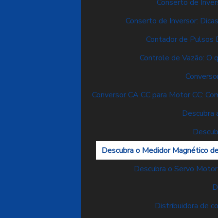
Conserto de Inver
Conserto de Inversor: Dica
Contador de Pulsos D
Controle de Vazão: O q
Converso
Conversor CA CC para Motor CC: Com
Descubra a
Descub
Descubra o Medidor Magnético de
Descubra o Servo Motor
D
Distribuidora de 