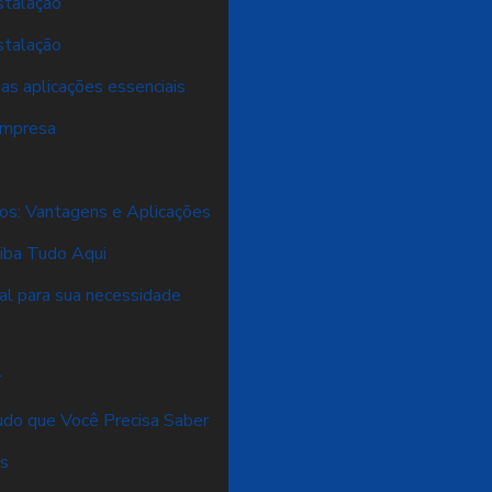
stalação
stalação
as aplicações essenciais
 empresa
os: Vantagens e Aplicações
aiba Tudo Aqui
al para sua necessidade
r
Tudo que Você Precisa Saber
os