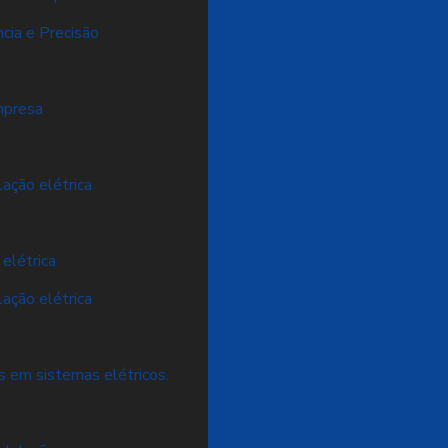
ncia e Precisão
empresa
lação elétrica
 elétrica
lação elétrica
os em sistemas elétricos.