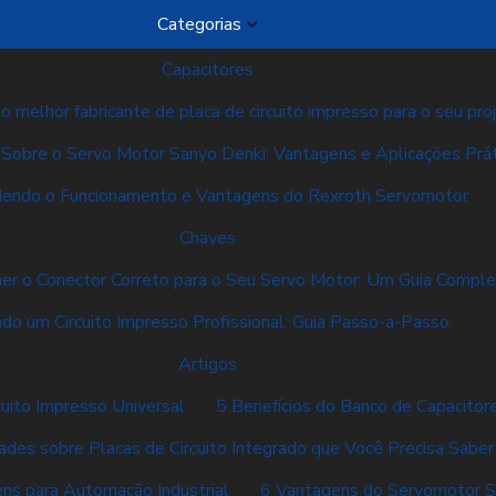
Categorias
Capacitores
 melhor fabricante de placa de circuito impresso para o seu pro
Sobre o Servo Motor Sanyo Denki: Vantagens e Aplicações Prát
endo o Funcionamento e Vantagens do Rexroth Servomotor
Chaves
er o Conector Correto para o Seu Servo Motor: Um Guia Compl
ndo um Circuito Impresso Profissional: Guia Passo-a-Passo
Artigos
cuito Impresso Universal
5 Benefícios do Banco de Capacito
dades sobre Placas de Circuito Integrado que Você Precisa Saber
ns para Automação Industrial
6 Vantagens do Servomotor Si