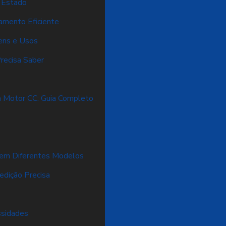
o Estado
namento Eficiente
gens e Usos
recisa Saber
a Motor CC: Guia Completo
o
 em Diferentes Modelos
edição Precisa
ssidades