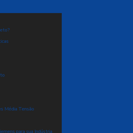
jeto?
icas
eto
res Média Tensão
emens para sua Indústria