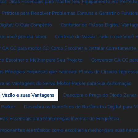
sor: Dicas Essenciais para Manter Seu Equipamento em Perfeit
s Práticas para Resolver Problemas Comuns e Garantir o Funcio
igital: O Guia Completo
Contador de Pulsos Digital: Vanta
ue você precisa saber
Controle de Vazão: Tudo o que Você P
r CA CC para motor CC: Como Escolher e Instalar Corretamente
o Escolher o Melhor para Seu Projeto
Conversor CA CC par
s Principais Empresas que Fabricam Placas de Circuito Impress
ra as Vantagens do Servo Motor Parker para Sua Automação
 Vazão e suas Vantagens
Descubra o Preço do Diodo Zener
 Parker
Descubra os Benefícios do Rotâmetro Digital para M
icas Essenciais para Manutenção Inversor de Frequência
componentes eletrônicos como escolher a melhor para suas nece