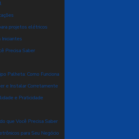
l
icações
ara projetos elétricos
Iniciantes
cê Precisa Saber
ipo Palheta: Como Funciona
er e Instalar Corretamente
lidade e Praticidade
udo que Você Precisa Saber
etrônicos para Seu Negócio