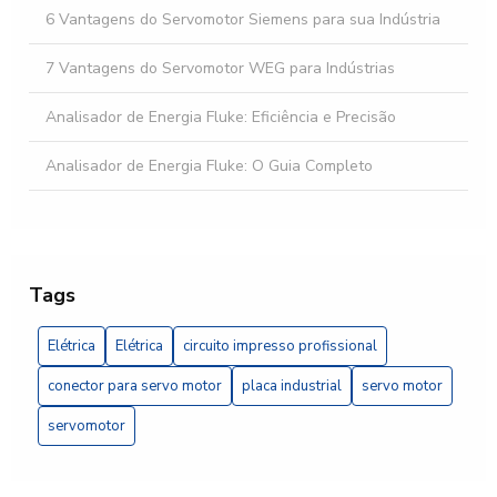
6 Vantagens do Servomotor Siemens para sua Indústria
7 Vantagens do Servomotor WEG para Indústrias
Analisador de Energia Fluke: Eficiência e Precisão
Analisador de Energia Fluke: O Guia Completo
Banco automático de capacitores: como otimizar a
eficiência energética da sua empresa
Banco automático de capacitores: 5 vantagens essenciais
Tags
Banco de capacitor trifásico é essencial para otimizar a
Elétrica
Elétrica
circuito impresso profissional
eficiência energética da sua instalação elétrica
conector para servo motor
placa industrial
servo motor
Banco de Capacitor Trifásico Essencial
servomotor
Banco de capacitor trifásico: como otimizar a eficiência
energética da sua instalação elétrica