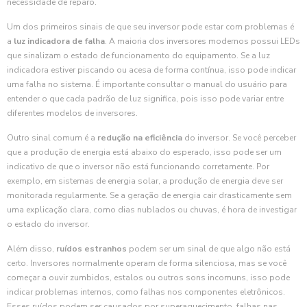
necessidade de reparo.
Um dos primeiros sinais de que seu inversor pode estar com problemas é
a
luz indicadora de falha
. A maioria dos inversores modernos possui LEDs
que sinalizam o estado de funcionamento do equipamento. Se a luz
indicadora estiver piscando ou acesa de forma contínua, isso pode indicar
uma falha no sistema. É importante consultar o manual do usuário para
entender o que cada padrão de luz significa, pois isso pode variar entre
diferentes modelos de inversores.
Outro sinal comum é a
redução na eficiência
do inversor. Se você perceber
que a produção de energia está abaixo do esperado, isso pode ser um
indicativo de que o inversor não está funcionando corretamente. Por
exemplo, em sistemas de energia solar, a produção de energia deve ser
monitorada regularmente. Se a geração de energia cair drasticamente sem
uma explicação clara, como dias nublados ou chuvas, é hora de investigar
o estado do inversor.
Além disso,
ruídos estranhos
podem ser um sinal de que algo não está
certo. Inversores normalmente operam de forma silenciosa, mas se você
começar a ouvir zumbidos, estalos ou outros sons incomuns, isso pode
indicar problemas internos, como falhas nos componentes eletrônicos.
Esses ruídos podem ser causados por superaquecimento, falhas nas