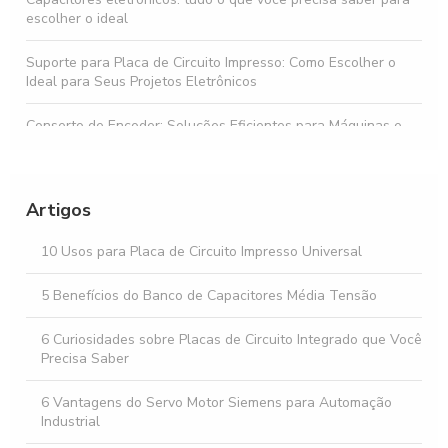
escolher o ideal
Suporte para Placa de Circuito Impresso: Como Escolher o
Ideal para Seus Projetos Eletrônicos
Conserto de Encoder: Soluções Eficientes para Máquinas e
Sensores
Descubra o Preço do Diodo Zener em Diferentes Modelos
Artigos
Buzzer preço acessível para todos os orçamentos
10 Usos para Placa de Circuito Impresso Universal
Como Escolher o Melhor Servo Motor Corrente Alternada
para Sua Aplicação
5 Benefícios do Banco de Capacitores Média Tensão
6 Curiosidades sobre Placas de Circuito Integrado que Você
Precisa Saber
6 Vantagens do Servo Motor Siemens para Automação
Industrial