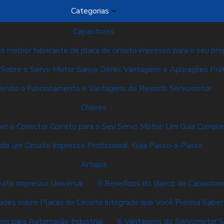
Categorias
Capacitores
 melhor fabricante de placa de circuito impresso para o seu pro
Sobre o Servo Motor Sanyo Denki: Vantagens e Aplicações Prát
endo o Funcionamento e Vantagens do Rexroth Servomotor
Chaves
er o Conector Correto para o Seu Servo Motor: Um Guia Compl
ndo um Circuito Impresso Profissional: Guia Passo-a-Passo
Artigos
cuito Impresso Universal
5 Benefícios do Banco de Capacito
dades sobre Placas de Circuito Integrado que Você Precisa Saber
ns para Automação Industrial
6 Vantagens do Servomotor Si