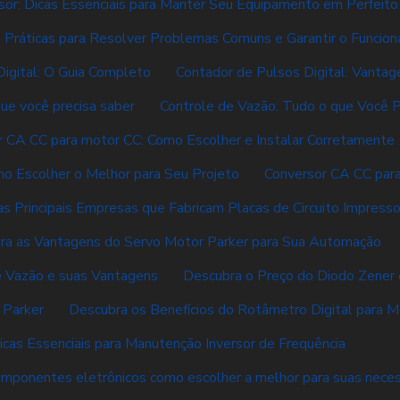
sor: Dicas Essenciais para Manter Seu Equipamento em Perfeit
s Práticas para Resolver Problemas Comuns e Garantir o Funcio
igital: O Guia Completo
Contador de Pulsos Digital: Vanta
ue você precisa saber
Controle de Vazão: Tudo o que Você P
r CA CC para motor CC: Como Escolher e Instalar Corretamente
o Escolher o Melhor para Seu Projeto
Conversor CA CC par
s Principais Empresas que Fabricam Placas de Circuito Impress
ra as Vantagens do Servo Motor Parker para Sua Automação
 Vazão e suas Vantagens
Descubra o Preço do Diodo Zener
 Parker
Descubra os Benefícios do Rotâmetro Digital para M
icas Essenciais para Manutenção Inversor de Frequência
componentes eletrônicos como escolher a melhor para suas nece