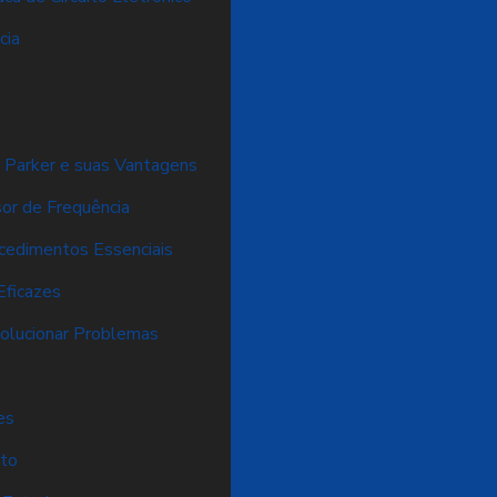
cia
 Parker e suas Vantagens
sor de Frequência
ocedimentos Essenciais
Eficazes
Solucionar Problemas
es
nto