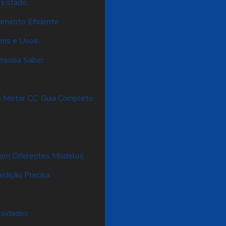
o Estado
namento Eficiente
gens e Usos
recisa Saber
a Motor CC: Guia Completo
o
 em Diferentes Modelos
edição Precisa
ssidades