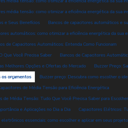
es média tensão: como otimizar a eficiência energética da sua in
es média tensão: como otimizar a eficiência energética da sua in
s e Seus Benefícios
Bancos de capacitores automáticos e su
ores automáticos: como otimizar a eficiência energética da sua
os de Capacitores Automáticos: Entenda Como Funcionam
O Que Você Precisa Saber
Bancos de Capacitores Automátic
 as Melhores Opções e Ofertas do Mercado
Buzzer Preço: S
s os orçamentos
Buzzer preço: Descubra como escolher o ide
apacitores de Média Tensão para Eficiência Energética
es de Média Tensão: Tudo Que Você Precisa Saber para Escolhe
portância e Aplicações no Dia a Dia
Capacitores Elétricos: 
 eletrônicos essenciais: como escolher e aplicar em seus projet