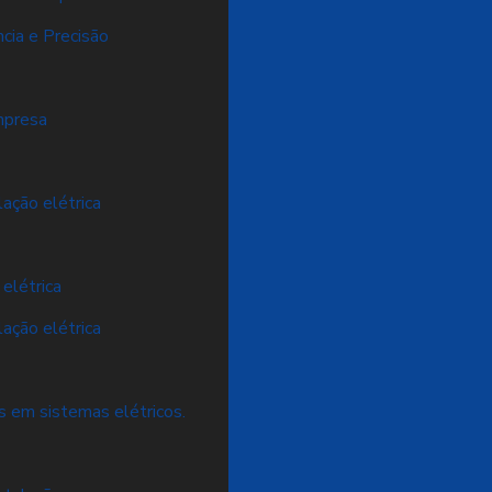
ncia e Precisão
empresa
lação elétrica
 elétrica
lação elétrica
os em sistemas elétricos.