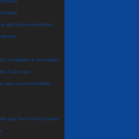
stalação
stalação
as aplicações essenciais
 empresa
os: Vantagens e Aplicações
aiba Tudo Aqui
al para sua necessidade
r
Tudo que Você Precisa Saber
os