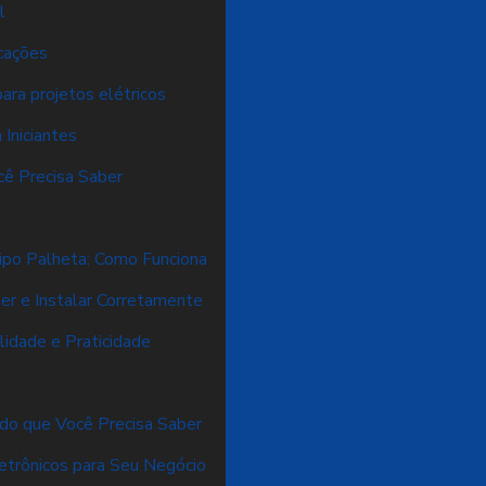
l
icações
ara projetos elétricos
Iniciantes
cê Precisa Saber
ipo Palheta: Como Funciona
er e Instalar Corretamente
lidade e Praticidade
udo que Você Precisa Saber
etrônicos para Seu Negócio