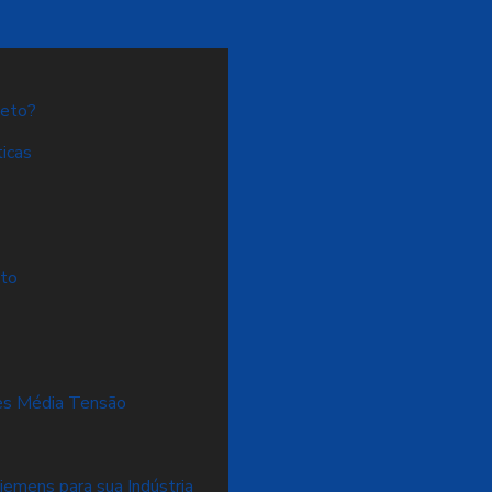
jeto?
icas
eto
res Média Tensão
emens para sua Indústria