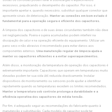
soltas ou corroídas podem levar a sobrecargas e aquecimentos
excessivos, prejudicando o desempenho do capacitor. Por isso, é
importante apertar e, quando necessário, substituir qualquer conector que
apresente sinais de deterioração.
Manter as conexões em bom estado é
fundamental para a operação segura e eficiente dos capacitores.
A limpeza dos capacitores e de suas áreas circundantes também não deve
ser negligenciada. Poeira e sujeira acumuladas podem interferir na
dissipação de calor e na operação eficiente do equipamento. Utilizar um
pano seco e não abrasivo é recomendado para evitar danos aos
componentes externos.
Uma manutenção regular de limpeza ajuda a
manter os capacitores eficientes e a evitar superaquecimentos.
Além disso, a monitoração da temperatura de operação dos capacitores é
extremamente importante. Capacitores que operam em temperaturas muito
elevadas podem ter sua vida útil reduzida drasticamente. Instalar
dispositivos de monitoramento ou sensores pode ajudar a identificar
rapidamente quando as temperaturas excedem os limites recomendados.
Manter a temperatura sob controle prolonga a durabilidade e a
eficiência operativa dos capacitores de média tensão.
Por fim, é adequado seguir as recomendações do fabricante quanto à
manutenção e substituição. Cada modelo de capacitor pode ter