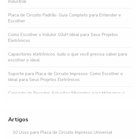
Industrial
Placa de Circuito Padrão: Guia Completo para Entender e
Escolher
Como Escolher o Indutor 10uH Ideal para Seus Projetos
Eletrônicos
Capacitores eletrônicos: tudo o que você precisa saber para
escolher o ideal
Suporte para Placa de Circuito Impresso: Como Escolher o
Ideal para Seus Projetos Eletrônicos
Conserto de Encoder: Soluções Eficientes para Máquinas e
Sensores
Descubra o Preço do Diodo Zener em Diferentes Modelos
Artigos
Buzzer preço acessível para todos os orçamentos
10 Usos para Placa de Circuito Impresso Universal