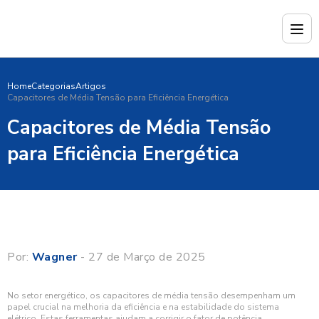
Home
Categorias
Artigos
Capacitores de Média Tensão para Eficiência Energética
Capacitores de Média Tensão
para Eficiência Energética
Por:
Wagner
- 27 de Março de 2025
No setor energético, os capacitores de média tensão desempenham um
papel crucial na melhoria da eficiência e na estabilidade do sistema
elétrico. Estas ferramentas ajudam a corrigir o fator de potência,