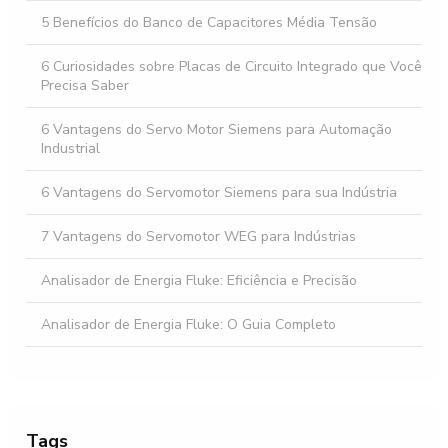
Como Escolher o Melhor Servo Motor Corrente Alternada
para Sua Aplicação
5 Benefícios do Banco de Capacitores Média Tensão
6 Curiosidades sobre Placas de Circuito Integrado que Você
Precisa Saber
6 Vantagens do Servo Motor Siemens para Automação
Industrial
6 Vantagens do Servomotor Siemens para sua Indústria
7 Vantagens do Servomotor WEG para Indústrias
Analisador de Energia Fluke: Eficiência e Precisão
Analisador de Energia Fluke: O Guia Completo
Banco automático de capacitores: como otimizar a
eficiência energética da sua empresa
Banco automático de capacitores: 5 vantagens essenciais
Tags