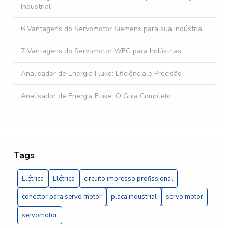
Industrial
6 Vantagens do Servomotor Siemens para sua Indústria
7 Vantagens do Servomotor WEG para Indústrias
Analisador de Energia Fluke: Eficiência e Precisão
Analisador de Energia Fluke: O Guia Completo
Banco automático de capacitores: como otimizar a
eficiência energética da sua empresa
Banco automático de capacitores: 5 vantagens essenciais
Tags
Banco de capacitor trifásico é essencial para otimizar a
Elétrica
Elétrica
circuito impresso profissional
eficiência energética da sua instalação elétrica
conector para servo motor
placa industrial
servo motor
Banco de Capacitor Trifásico Essencial
servomotor
Banco de capacitor trifásico: como otimizar a eficiência