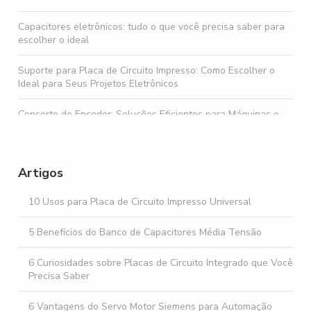
Capacitores eletrônicos: tudo o que você precisa saber para
escolher o ideal
Suporte para Placa de Circuito Impresso: Como Escolher o
Ideal para Seus Projetos Eletrônicos
Conserto de Encoder: Soluções Eficientes para Máquinas e
Sensores
Descubra o Preço do Diodo Zener em Diferentes Modelos
Artigos
Buzzer preço acessível para todos os orçamentos
10 Usos para Placa de Circuito Impresso Universal
Como Escolher o Melhor Servo Motor Corrente Alternada
para Sua Aplicação
5 Benefícios do Banco de Capacitores Média Tensão
6 Curiosidades sobre Placas de Circuito Integrado que Você
Precisa Saber
6 Vantagens do Servo Motor Siemens para Automação