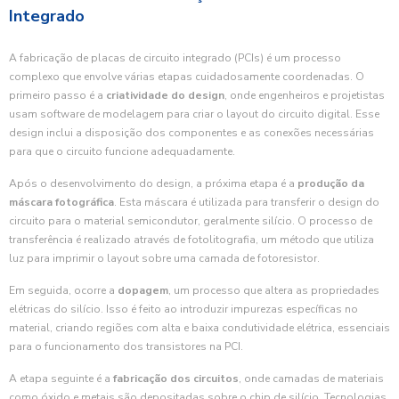
Integrado
A fabricação de placas de circuito integrado (PCIs) é um processo
complexo que envolve várias etapas cuidadosamente coordenadas. O
primeiro passo é a
criatividade do design
, onde engenheiros e projetistas
usam software de modelagem para criar o layout do circuito digital. Esse
design inclui a disposição dos componentes e as conexões necessárias
para que o circuito funcione adequadamente.
Após o desenvolvimento do design, a próxima etapa é a
produção da
máscara fotográfica
. Esta máscara é utilizada para transferir o design do
circuito para o material semicondutor, geralmente silício. O processo de
transferência é realizado através de fotolitografia, um método que utiliza
luz para imprimir o layout sobre uma camada de fotoresistor.
Em seguida, ocorre a
dopagem
, um processo que altera as propriedades
elétricas do silício. Isso é feito ao introduzir impurezas específicas no
material, criando regiões com alta e baixa condutividade elétrica, essenciais
para o funcionamento dos transistores na PCI.
A etapa seguinte é a
fabricação dos circuitos
, onde camadas de materiais
como óxido e metais são depositadas sobre o chip de silício. Tecnologias