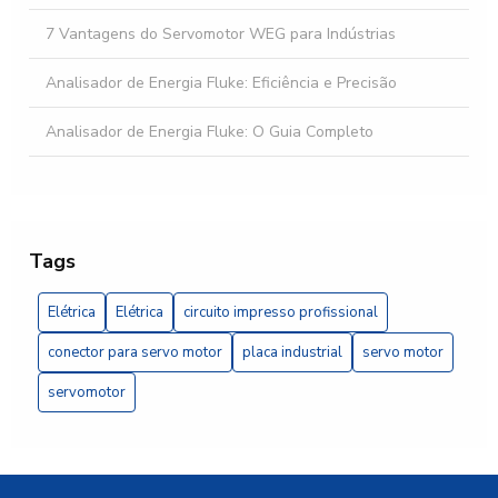
7 Vantagens do Servomotor WEG para Indústrias
Analisador de Energia Fluke: Eficiência e Precisão
Analisador de Energia Fluke: O Guia Completo
Banco automático de capacitores: como otimizar a
eficiência energética da sua empresa
Banco automático de capacitores: 5 vantagens essenciais
Tags
Banco de capacitor trifásico é essencial para otimizar a
Elétrica
Elétrica
circuito impresso profissional
eficiência energética da sua instalação elétrica
conector para servo motor
placa industrial
servo motor
Banco de Capacitor Trifásico Essencial
servomotor
Banco de capacitor trifásico: como otimizar a eficiência
energética da sua instalação elétrica
Banco de capacitor trifásico é essencial para otimizar a