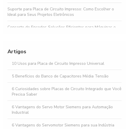
Suporte para Placa de Circuito Impresso: Como Escolher o
Ideal para Seus Projetos Eletrônicos
Conserto de Encoder: Soluções Eficientes para Máquinas e
Sensores
Descubra o Preço do Diodo Zener em Diferentes Modelos
Artigos
Buzzer preço acessível para todos os orçamentos
10 Usos para Placa de Circuito Impresso Universal
Como Escolher o Melhor Servo Motor Corrente Alternada
para Sua Aplicação
5 Benefícios do Banco de Capacitores Média Tensão
6 Curiosidades sobre Placas de Circuito Integrado que Você
Precisa Saber
6 Vantagens do Servo Motor Siemens para Automação
Industrial
6 Vantagens do Servomotor Siemens para sua Indústria