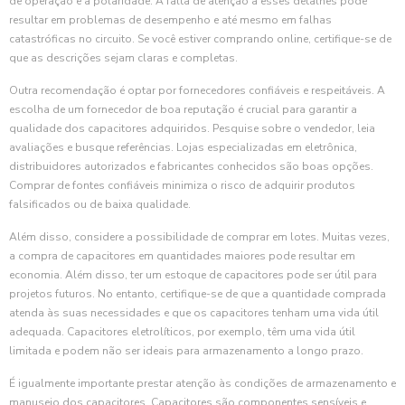
de operação e a polaridade. A falta de atenção a esses detalhes pode
resultar em problemas de desempenho e até mesmo em falhas
catastróficas no circuito. Se você estiver comprando online, certifique-se de
que as descrições sejam claras e completas.
Outra recomendação é optar por fornecedores confiáveis e respeitáveis. A
escolha de um fornecedor de boa reputação é crucial para garantir a
qualidade dos capacitores adquiridos. Pesquise sobre o vendedor, leia
avaliações e busque referências. Lojas especializadas em eletrônica,
distribuidores autorizados e fabricantes conhecidos são boas opções.
Comprar de fontes confiáveis minimiza o risco de adquirir produtos
falsificados ou de baixa qualidade.
Além disso, considere a possibilidade de comprar em lotes. Muitas vezes,
a compra de capacitores em quantidades maiores pode resultar em
economia. Além disso, ter um estoque de capacitores pode ser útil para
projetos futuros. No entanto, certifique-se de que a quantidade comprada
atenda às suas necessidades e que os capacitores tenham uma vida útil
adequada. Capacitores eletrolíticos, por exemplo, têm uma vida útil
limitada e podem não ser ideais para armazenamento a longo prazo.
É igualmente importante prestar atenção às condições de armazenamento e
manuseio dos capacitores. Capacitores são componentes sensíveis e