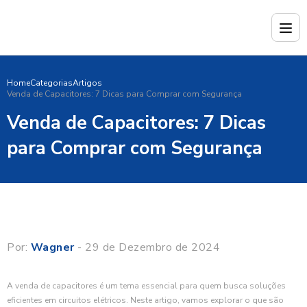
Home
Categorias
Artigos
Venda de Capacitores: 7 Dicas para Comprar com Segurança
Venda de Capacitores: 7 Dicas
para Comprar com Segurança
Por:
Wagner
- 29 de Dezembro de 2024
A venda de capacitores é um tema essencial para quem busca soluções
eficientes em circuitos elétricos. Neste artigo, vamos explorar o que são