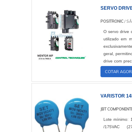
SERVO DRIVE
POSITRONIC
/ SÃ
O servo drive 
utilizado em 
exclusivament
geral, permiti
drive com prec
causa das difer
COTAR AGOR
VARISTOR 14
JBT COMPONENT
Lote mínimo: 
/175VAC (2