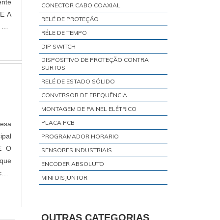
ente
CONECTOR CABO COAXIAL
RELÉ DE PROTEÇÃO
RÉLE DE TEMPO
DIP SWITCH
DISPOSITIVO DE PROTEÇÃO CONTRA
SURTOS
RELÉ DE ESTADO SÓLIDO
CONVERSOR DE FREQUÊNCIA
MONTAGEM DE PAINEL ELÉTRICO
PLACA PCB
resa
ipal
PROGRAMADOR HORARIO
SENSORES INDUSTRIAIS
ENCODER ABSOLUTO
 com
MINI DISJUNTOR
RÉLE DE INTERFACE
TRANSMISSOR DE TEMPERATURA
OUTRAS CATEGORIAS
VISOR DE NÍVEL