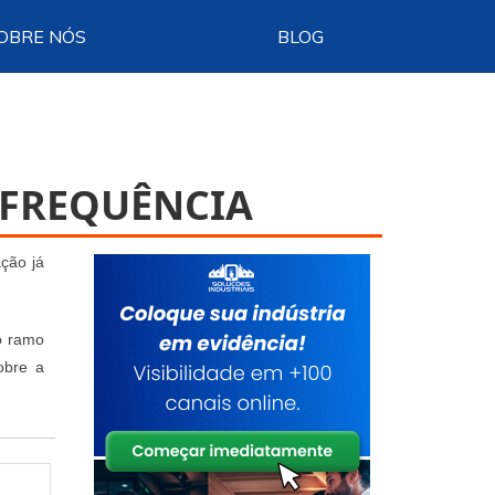
OBRE NÓS
BLOG
 FREQUÊNCIA
ação já
do ramo
obre a