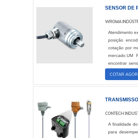
SENSOR DE 
WROMA INDÚST
Atendimento ex
posição enco
cotação por me
mercado.UM
encontrar sen
Atuando com s
COTAR AGOR
tecnologia ao 
apenas lucrati
excelente cust
TRANSMISSO
empresas que n
demonstrar con
CONTECH INDUST
a WRoma é a m
A finalidade d
especializada,
para desempen
vasta experiên