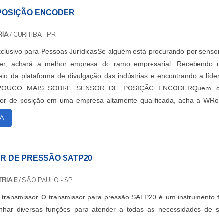
POSIÇÃO ENCODER
RIA
/ CURITIBA - PR
clusivo para Pessoas JurídicasSe alguém está procurando por senso
der, achará a melhor empresa do ramo empresarial. Recebendo
io da plataforma de divulgação das indústrias e encontrando a líde
 POUCO MAIS SOBRE SENSOR DE POSIÇÃO ENCODERQuem q
sor de posição em uma empresa altamente qualificada, acha a WR
ensores e conversores de sinais, oferecendo o que há de melho
A
cliente.Ainda focando em sensor de posição encoder, mais do que v
vidade, deve oferecer produtos e serviços que tenham ótima qualida
o-benefício, detalhes primordiais que são deixados de lado por mu
R DE PRESSÃO SATP20
ão focam na fidelização do cliente.Existem muitas formas diferente
hecimento e autoridade em sua área de atuação. Os motivos pelos q
RIA E
/ SÃO PAULO - SP
elhor opção no segmento quando buscar por sensor de posição:Eq
o transmissor O transmissor para pressão SATP20 é um instrumento f
 com larga experiência em manutenção de laboratório;Profissionais
har diversas funções para atender a todas as necessidades de 
cia nas diversas áreas de atuação;Equipe de alta qualidade; Escritóri