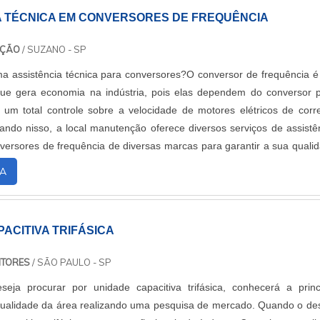
A TÉCNICA EM CONVERSORES DE FREQUÊNCIA
NÇÃO
/ SUZANO - SP
a assistência técnica para conversores?O conversor de frequência 
ue gera economia na indústria, pois elas dependem do conversor 
 um total controle sobre a velocidade de motores elétricos de corr
ando nisso, a local manutenção oferece diversos serviços de assistê
versores de frequência de diversas marcas para garantir a sua quali
 Ma...
A
ACITIVA TRIFÁSICA
ITORES
/ SÃO PAULO - SP
eja procurar por unidade capacitiva trifásica, conhecerá a princ
qualidade da área realizando uma pesquisa de mercado. Quando o de