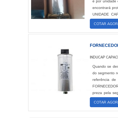
é por unidade c
encontrará proteção
UNIDADE CAPACITIVA TRIFÁSICA
proporcionar um
COTAR AGOR
FORNECEDOR
INDUCAP CAPAC
Quando se des
do segmento re
referência de qualida
FORNECEDOR DE CAPACITORES Quem 
preza pela se
controlador de 
COTAR AGOR