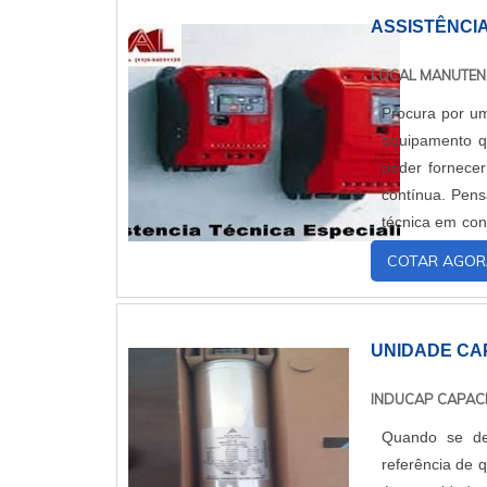
ASSISTÊNCI
LOCAL MANUTE
Procura por um
equipamento q
poder fornecer
contínua. Pens
técnica em con
e durabilidade.
COTAR AGOR
UNIDADE CAP
INDUCAP CAPAC
Quando se des
referência de 