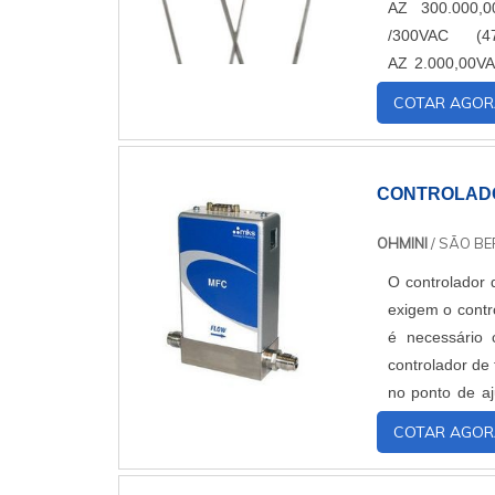
AZ 300.000,
/300VAC (4
AZ 2.000,00V
(391KD10) AZ
COTAR AGOR
10K /300VAC (
CONTROLADO
OHMINI
/ SÃO B
O controlador 
exigem o contro
é necessário 
controlador de
no ponto de aj
que permite ao 
COTAR AGOR