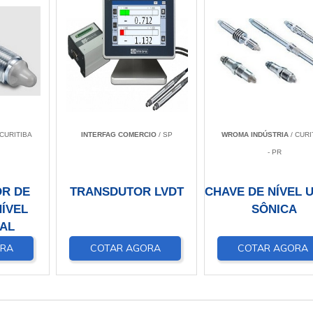
 CURITIBA
INTERFAG COMERCIO
/ SP
WROMA INDÚSTRIA
/ CURI
- PR
R DE
TRANSDUTOR LVDT
CHAVE DE NÍVEL 
ÍVEL
SÔNICA
IAL
ORA
COTAR AGORA
COTAR AGORA