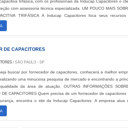
apacitiva trifásica, com os profissionais da Inducap Capacitores o cli
 com assessoria técnica especializada. UM POUCO MAIS SOBRE A
 A Inducap Capacitores foca seus recursos em
a estrutura co...
A
 DE CAPACITORES
ITORES
/ SÃO PAULO - SP
eja buscar por fornecedor de capacitores, conhecerá a melhor emp
alizando uma minuciosa pesquisa de mercado e encontrando a princ
de da área de atuação. OUTRAS INFORMAÇÕES SOBRE O
precisa de um fornecedor de capacitores que
gurança, encontra o site da Inducap Capacitores. A empresa atua
fator de potência 06 saídas e f...
A