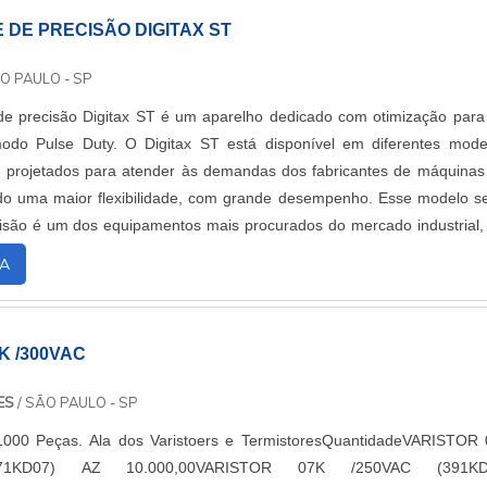
 DE PRECISÃO DIGITAX ST
O PAULO - SP
de precisão Digitax ST é um aparelho dedicado com otimização para
modo Pulse Duty. O Digitax ST está disponível em diferentes mode
e projetados para atender às demandas dos fabricantes de máquina
ndo uma maior flexibilidade, com grande desempenho. Esse modelo s
isão é um dos equipamentos mais procurados do mercado industrial,
entes aplicações....
A
K /300VAC
ES
/ SÃO PAULO - SP
1000 Peças. Ala dos Varistoers e TermistoresQuantidadeVARISTOR
71KD07) AZ 10.000,00VARISTOR 07K /250VAC (391KD