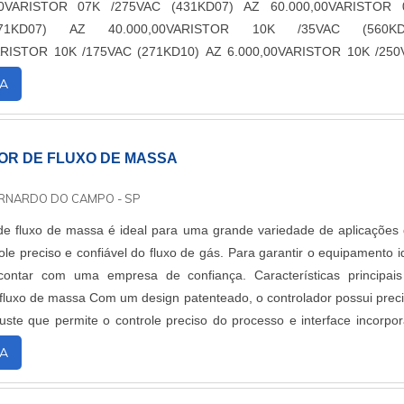
00VARISTOR 07K /275VAC (431KD07) AZ 60.000,00VARISTOR 
71KD07) AZ 40.000,00VARISTOR 10K /35VAC (560KD
ARISTOR 10K /175VAC (271KD10) AZ 6.000,00VARISTOR 10K /250
 150.000,00VARISTOR 10K /275VAC (431KD10) AZ 100.000,00VARI
A
471KD10) AZ 100....
R DE FLUXO DE MASSA
ERNARDO DO CAMPO - SP
de fluxo de massa é ideal para uma grande variedade de aplicações
le preciso e confiável do fluxo de gás. Para garantir o equipamento i
contar com uma empresa de confiança. Características principai
 fluxo de massa Com um design patenteado, o controlador possui prec
uste que permite o controle preciso do processo e interface incorpo
usuário....
A