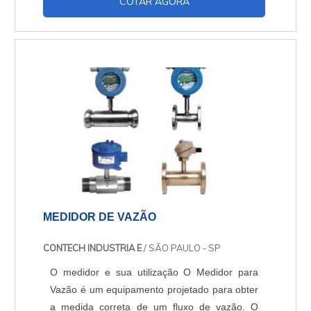
COTAR AGORA
que tenham uma função muito importante. No
mercado de medição, de controle e automação
de processos, esse produto é um dos mais
desenvolvidos de todo país, que pode
proporcionar as mais efic....
MEDIDOR DE VAZÃO
CONTECH INDUSTRIA E
/ SÃO PAULO - SP
O medidor e sua utilização O Medidor para
Vazão é um equipamento projetado para obter
a medida correta de um fluxo de vazão. O