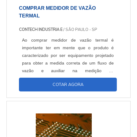
COMPRAR MEDIDOR DE VAZÃO
TERMAL
CONTECH INDUSTRIA E
/ SÃO PAULO - SP
Ao comprar medidor de vazão termal é
importante ter em mente que o produto é
caracterizado por ser equipamento projetado
para obter a medida correta de um fluxo de
vazão e auxiliar na medição de
gases. Informações adicionais do
COTAR AGORA
produto Mede vazão de gás em SCFM, Nm³/h,
Kg/h, outros,Medição de temperatura de
processo do gás,Sinal de Saída: 2 x 4-20mA:
para vazão e temperatura, Pulsos para
totalização de vazão,Modelos de Inserção e
em Linha,Usin....