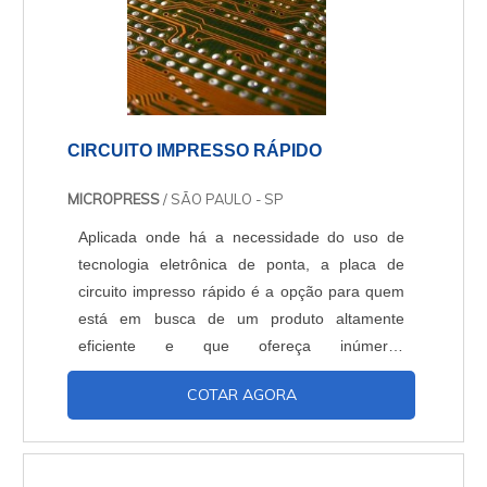
CIRCUITO IMPRESSO RÁPIDO
MICROPRESS
/ SÃO PAULO - SP
Aplicada onde há a necessidade do uso de
tecnologia eletrônica de ponta, a placa de
circuito impresso rápido é a opção para quem
está em busca de um produto altamente
eficiente e que ofereça inúmeros
benefícios. Versatilidade e eficiênciaPara
COTAR AGORA
adquirir uma placa de circuito impresso de alta
qualidade é necessário consultar um local
especializado, e que de preferência já esteja
consolidado no mercado, desse modo as