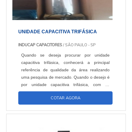
UNIDADE CAPACITIVA TRIFÁSICA
INDUCAP CAPACITORES
/ SÃO PAULO - SP
Quando se deseja procurar por unidade
capacitiva trifásica, conhecerá a principal
referência de qualidade da área realizando
uma pesquisa de mercado. Quando o desejo é
por unidade capacitiva trifásica, com os
profissionais da Inducap Capacitores o cliente
COTAR AGORA
encontrará proteção com assessoria técnica
especializada. UM POUCO MAIS SOBRE A
UNIDADE CAPACITIVA TRIFÁSICA A Inducap
Capacitores foca seus recursos em
proporcionar uma estrutura co...