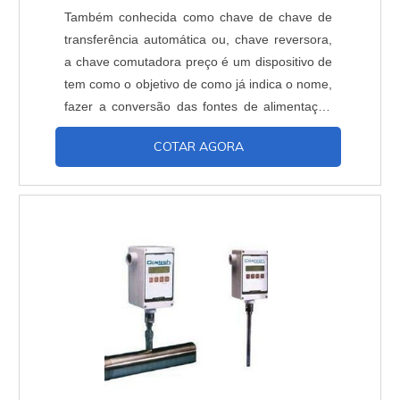
Também conhecida como chave de chave de
transferência automática ou, chave reversora,
a chave comutadora preço é um dispositivo de
tem como o objetivo de como já indica o nome,
fazer a conversão das fontes de alimentação
de diferentes circuitos consumidores, de modo
COTAR AGORA
que esses produtos fiquem separados e sem
que tenha a possibilidade de ligação
simultânea. Esse produto é um dos mais
importantes buscados no mercado, com
grande popularidade entre....