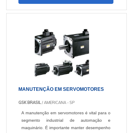
protegida. A fonte de alimentação trifásica é
planejada para suprir as situações críticas
encontradas em recintos industriais, ao mesmo
te....
MANUTENÇÃO EM SERVOMOTORES
GSK BRASIL
/ AMERICANA - SP
A manutenção em servomotores é vital para o
segmento industrial de automação e
maquinário. É importante manter desempenho