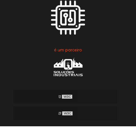
é um parceiro
W3C
W3C