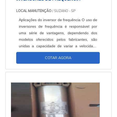
LOCAL MANUTENÇÃO
/ SUZANO - SP
Aplicações do inversor de frequência O uso de
inversores de frequência é responsável por
uma série de vantagens, dependendo dos
modelos oferecidos pelos fabricantes, são
unidas a capacidade de variar a velocidade
com controles especiais já implantados no
COTAR AGORA
equipamento. E quando há um problema
detectado pelo operador da máquina,
imediatamente ele procura por uma
assistência técnica em inversores de
frequência. Especialização em diversas ma...