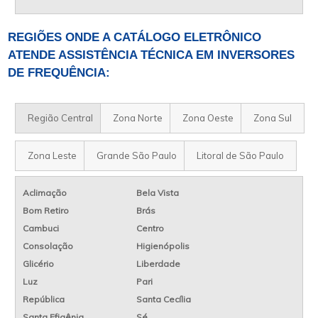
REGIÕES ONDE A CATÁLOGO ELETRÔNICO
ATENDE ASSISTÊNCIA TÉCNICA EM INVERSORES
DE FREQUÊNCIA:
Região Central
Zona Norte
Zona Oeste
Zona Sul
Zona Leste
Grande São Paulo
Litoral de São Paulo
Aclimação
Bela Vista
Bom Retiro
Brás
Cambuci
Centro
Consolação
Higienópolis
Glicério
Liberdade
Luz
Pari
República
Santa Cecília
Santa Efigênia
Sé