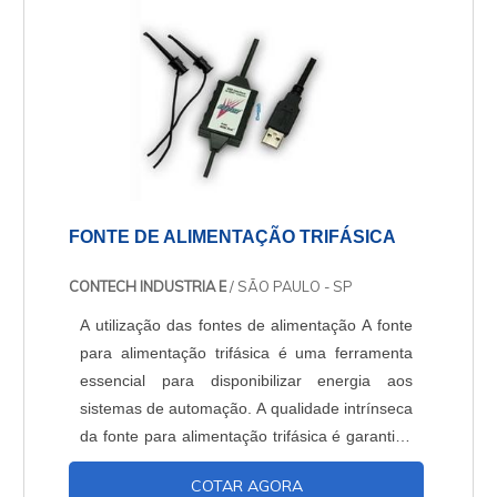
FONTE DE ALIMENTAÇÃO TRIFÁSICA
CONTECH INDUSTRIA E
/ SÃO PAULO - SP
A utilização das fontes de alimentação A fonte
para alimentação trifásica é uma ferramenta
essencial para disponibilizar energia aos
sistemas de automação. A qualidade intrínseca
da fonte para alimentação trifásica é garantida
e altamente decisiva para os componentes
COTAR AGORA
conectados funcionem de maneira adequada e