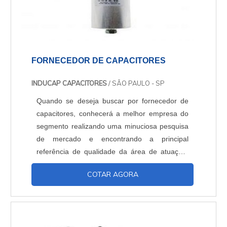
FORNECEDOR DE CAPACITORES
INDUCAP CAPACITORES
/ SÃO PAULO - SP
Quando se deseja buscar por fornecedor de
capacitores, conhecerá a melhor empresa do
segmento realizando uma minuciosa pesquisa
de mercado e encontrando a principal
referência de qualidade da área de atuação.
OUTRAS INFORMAÇÕES SOBRE O
COTAR AGORA
FORNECEDOR DE CAPACITORES Quem
precisa de um fornecedor de capacitores que
preza pela segurança, encontra o site da
Inducap Capacitores. A empresa atua com