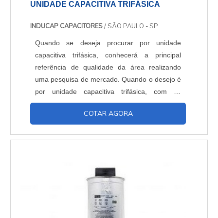
UNIDADE CAPACITIVA TRIFÁSICA
INDUCAP CAPACITORES
/ SÃO PAULO - SP
Quando se deseja procurar por unidade
capacitiva trifásica, conhecerá a principal
referência de qualidade da área realizando
uma pesquisa de mercado. Quando o desejo é
por unidade capacitiva trifásica, com os
profissionais da Inducap Capacitores o cliente
COTAR AGORA
encontrará proteção com assessoria técnica
especializada. UM POUCO MAIS SOBRE A
UNIDADE CAPACITIVA TRIFÁSICA A Inducap
Capacitores foca seus recursos em
proporcionar uma estrutura co...