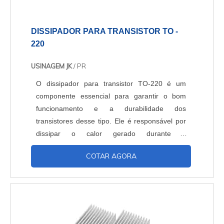
DISSIPADOR PARA TRANSISTOR TO -
220
USINAGEM JK
/ PR
O dissipador para transistor TO-220 é um
componente essencial para garantir o bom
funcionamento e a durabilidade dos
transistores desse tipo. Ele é responsável por
dissipar o calor gerado durante o
funcionamento do transistor, evitando o
COTAR AGORA
superaquecimento e possíveis danos ao
dispositivo.