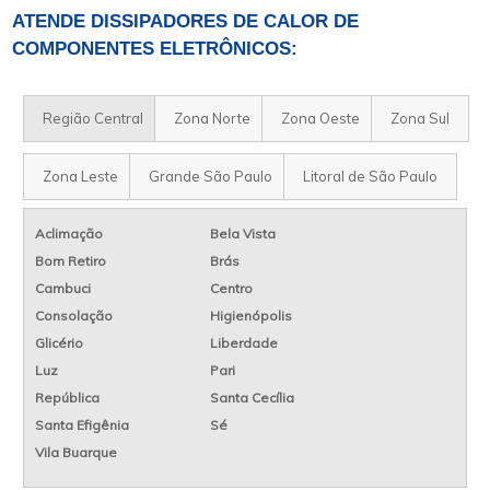
ATENDE DISSIPADORES DE CALOR DE
COMPONENTES ELETRÔNICOS:
Região Central
Zona Norte
Zona Oeste
Zona Sul
Zona Leste
Grande São Paulo
Litoral de São Paulo
Aclimação
Bela Vista
Bom Retiro
Brás
Cambuci
Centro
Consolação
Higienópolis
Glicério
Liberdade
Luz
Pari
República
Santa Cecília
Santa Efigênia
Sé
Vila Buarque