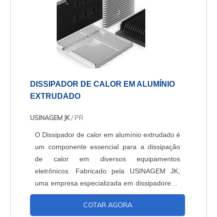
DISSIPADOR DE CALOR EM ALUMÍNIO
EXTRUDADO
USINAGEM JK
/ PR
O Dissipador de calor em alumínio extrudado é
um componente essencial para a dissipação
de calor em diversos equipamentos
eletrônicos. Fabricado pela USINAGEM JK,
uma empresa especializada em dissipadores e
usinagem leve, esse dissipador é produzido
COTAR AGORA
com alumínio extrudado de alta qualidade.