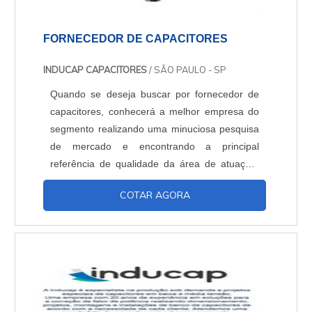
FORNECEDOR DE CAPACITORES
INDUCAP CAPACITORES
/ SÃO PAULO - SP
Quando se deseja buscar por fornecedor de
capacitores, conhecerá a melhor empresa do
segmento realizando uma minuciosa pesquisa
de mercado e encontrando a principal
referência de qualidade da área de atuação.
OUTRAS INFORMAÇÕES SOBRE O
COTAR AGORA
FORNECEDOR DE CAPACITORES Quem
precisa de um fornecedor de capacitores que
preza pela segurança, encontra o site da
Inducap Capacitores. A empresa atua com
controlador de fator de potência 06 saídas e
f...