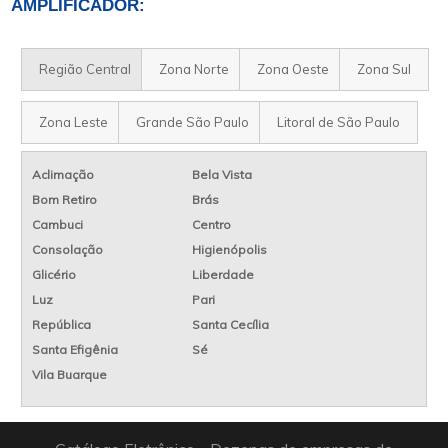
AMPLIFICADOR:
Região Central
Zona Norte
Zona Oeste
Zona Sul
Zona Leste
Grande São Paulo
Litoral de São Paulo
Aclimação
Bela Vista
Bom Retiro
Brás
Cambuci
Centro
Consolação
Higienópolis
Glicério
Liberdade
Luz
Pari
República
Santa Cecília
Santa Efigênia
Sé
Vila Buarque