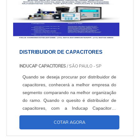
DISTRIBUIDOR DE CAPACITORES
INDUCAP CAPACITORES
/ SÃO PAULO - SP
Quando se deseja procurar por distribuidor de
capacitores, conhecerá a melhor empresa do
segmento comparando na melhor organização
do ramo. Quando o quesito é distribuidor de
capacitores, com a Inducap Capacitores
alcançará excelente custo-benefício com
COTAR AGORA
assessoria técnica especializada. UM POUCO
MAIS SOBRE O DISTRIBUIDOR DE
CAPACITORES A Inducap Capacitores objetiva