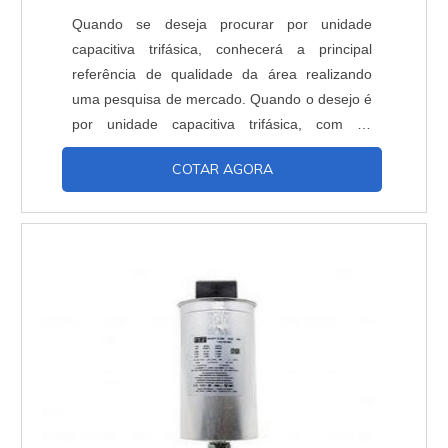
Quando se deseja procurar por unidade
capacitiva trifásica, conhecerá a principal
referência de qualidade da área realizando
uma pesquisa de mercado. Quando o desejo é
por unidade capacitiva trifásica, com os
profissionais da Inducap Capacitores o cliente
COTAR AGORA
encontrará proteção com assessoria técnica
especializada. UM POUCO MAIS SOBRE A
UNIDADE CAPACITIVA TRIFÁSICA A Inducap
Capacitores foca seus recursos em
proporcionar uma estrutura co...