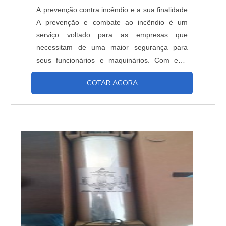
A prevenção contra incêndio e a sua finalidade
A prevenção e combate ao incêndio é um
serviço voltado para as empresas que
necessitam de uma maior segurança para
seus funcionários e maquinários. Com este
tipo de serviço os funcionários podem se
COTAR AGORA
precaver de uma forma mais efetiva contra
todos os males de um incêndio, ou que o fogo
pode trazer. Benefícios - Mais qualidade em
termos de segurança, Prevenção mais eficaz,
Bom custo x benefíci...