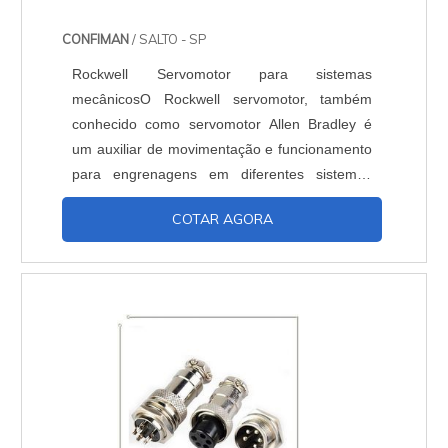
CONFIMAN
/ SALTO - SP
Rockwell Servomotor para sistemas
mecânicosO Rockwell servomotor, também
conhecido como servomotor Allen Bradley é
um auxiliar de movimentação e funcionamento
para engrenagens em diferentes sistemas
mecânicos. Quando aplicado em maquinários
COTAR AGORA
e dispositivos automáticos em indústrias de
robótica ou produção de réplicas por controle
remoto, permitem um controle preciso de
direção. Por isso, pode-se dizer que um
Rockwell servomotor realiza comandos....