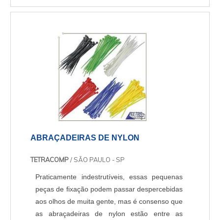
quanto digital. Por estar constantemente sendo
utilizado em máquinas industriais, por
exemplo, é preciso que se ocorra a
manutenção de servomotores analógico e....
ABRAÇADEIRAS DE NYLON
TETRACOMP
/ SÃO PAULO - SP
Praticamente indestrutíveis, essas pequenas
peças de fixação podem passar despercebidas
aos olhos de muita gente, mas é consenso que
as abraçadeiras de nylon estão entre as