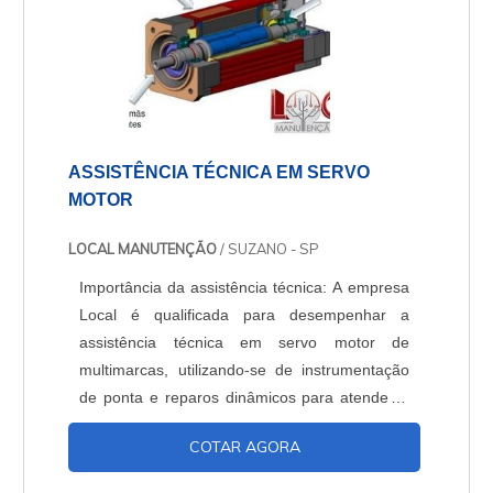
ASSISTÊNCIA TÉCNICA EM SERVO
MOTOR
LOCAL MANUTENÇÃO
/ SUZANO - SP
Importância da assistência técnica: A empresa
Local é qualificada para desempenhar a
assistência técnica em servo motor de
multimarcas, utilizando-se de instrumentação
de ponta e reparos dinâmicos para atender a
mais alta necessidade da indústria. A
COTAR AGORA
assistência técnica em servo motor ao longo
dos anos vem sendo cada vez mais