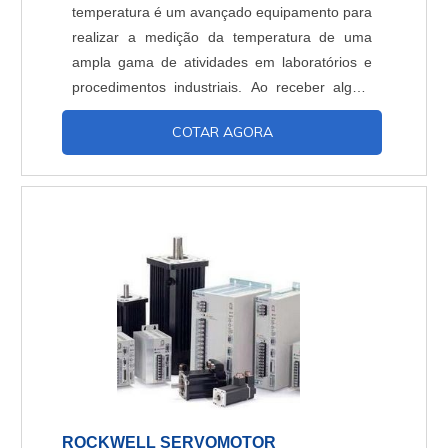
temperatura é um avançado equipamento para
realizar a medição da temperatura de uma
ampla gama de atividades em laboratórios e
procedimentos industriais. Ao receber algum
tipo de sinal vindo de termorresistências,
COTAR AGORA
termopares ou de sensores-mV, o transmissor
para temperatura possui a capacidade de
processá-los em um sinal analógico (4~20 mA
ou 0~10 Vcc) completamente linear e
proporcional a temperatura. A al....
ROCKWELL SERVOMOTOR