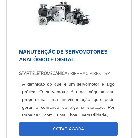
MANUTENÇÃO DE SERVOMOTORES
ANALÓGICO E DIGITAL
START ELETROMECÂNICA
/ RIBEIRÃO PIRES - SP
A definição do que é um servomotor é algo
prático. O servomotor é uma máquina que
proporciona uma movimentação que pode
gerar o comando de alguma situação. Por
trabalhar com uma boa versatilidade, o
servomotor é utilizado em diversos ramos da
COTAR AGORA
industria, onde ele poder ser tanto analógico