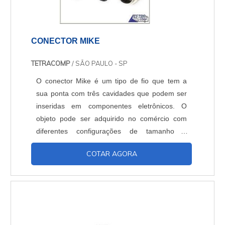
CONECTOR MIKE
TETRACOMP
/ SÃO PAULO - SP
O conector Mike é um tipo de fio que tem a
sua ponta com três cavidades que podem ser
inseridas em componentes eletrônicos. O
objeto pode ser adquirido no comércio com
diferentes configurações de tamanho e
extensão do seu comprimento. Na sua
COTAR AGORA
montagem pode ser feito de modo macho,
quando é plugado em algum aparelho que
permite a sua utilização ou em sua versão
fêmea na qual ele serve de ponto de conexão.
O nicho que usa este modelo de
cabeamento....