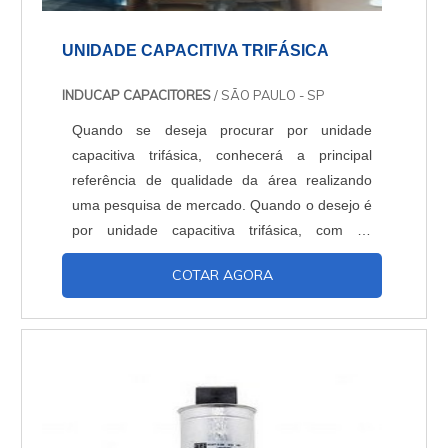
UNIDADE CAPACITIVA TRIFÁSICA
INDUCAP CAPACITORES
/ SÃO PAULO - SP
Quando se deseja procurar por unidade
capacitiva trifásica, conhecerá a principal
referência de qualidade da área realizando
uma pesquisa de mercado. Quando o desejo é
por unidade capacitiva trifásica, com os
profissionais da Inducap Capacitores o cliente
COTAR AGORA
encontrará proteção com assessoria técnica
especializada. UM POUCO MAIS SOBRE A
UNIDADE CAPACITIVA TRIFÁSICA A Inducap
Capacitores foca seus recursos em
proporcionar uma estrutura co...