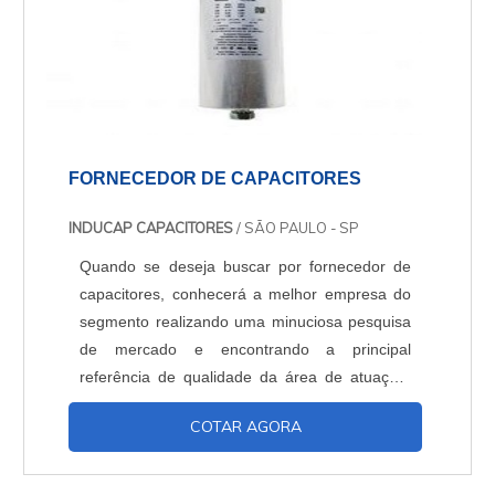
FORNECEDOR DE CAPACITORES
INDUCAP CAPACITORES
/ SÃO PAULO - SP
Quando se deseja buscar por fornecedor de
capacitores, conhecerá a melhor empresa do
segmento realizando uma minuciosa pesquisa
de mercado e encontrando a principal
referência de qualidade da área de atuação.
OUTRAS INFORMAÇÕES SOBRE O
COTAR AGORA
FORNECEDOR DE CAPACITORES Quem
precisa de um fornecedor de capacitores que
preza pela segurança, encontra o site da