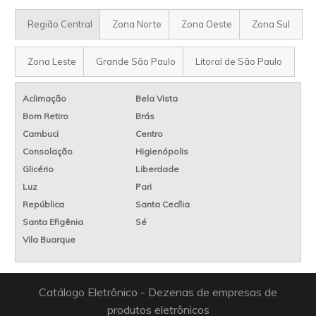
Região Central
Zona Norte
Zona Oeste
Zona Sul
Zona Leste
Grande São Paulo
Litoral de São Paulo
Aclimação
Bela Vista
Bom Retiro
Brás
Cambuci
Centro
Consolação
Higienópolis
Glicério
Liberdade
Luz
Pari
República
Santa Cecília
Santa Efigênia
Sé
Vila Buarque
Catálogo Eletrônico - Dezenas de empresas de
produtos eletrônicos