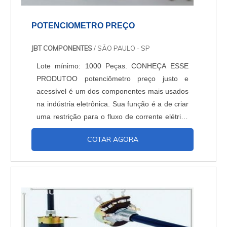
POTENCIOMETRO PREÇO
JBT COMPONENTES
/ SÃO PAULO - SP
Lote mínimo: 1000 Peças. CONHEÇA ESSE
PRODUTOO potenciômetro preço justo e
acessível é um dos componentes mais usados
na indústria eletrônica. Sua função é a de criar
uma restrição para o fluxo de corrente elétrica
quando esta passa por ele. A restrição pode
COTAR AGORA
ser ajustada de forma manual. Ele é
praticamente um divisor de controle. Usados
em circuitos, seu objetivo é limitar o fluxo de
corrente elétrica nestes circuitos eletrônicos.
Seu p...