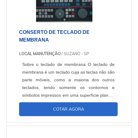
CONSERTO DE TECLADO DE
MEMBRANA
LOCAL MANUTENÇÃO
/ SUZANO - SP
Sobre o teclado de membrana O teclado de
membrana é um teclado cuja as teclas não são
parte móveis, como a maioria dos outros
teclados, tendo somente os contornos e
símbolos impressos em uma superfície plana e
flexível. Devido a um longo período de tempo
COTAR AGORA
exposto a ambiente agressivo, sempre é
aconselhável enviar para que se possa ser
realizado reparo de teclado de membrana. O
teclado de membrana é bastante utilizado em