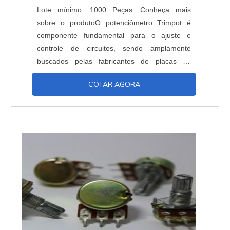
Lote mínimo: 1000 Peças. Conheça mais
sobre o produtoO potenciômetro Trimpot é
componente fundamental para o ajuste e
controle de circuitos, sendo amplamente
buscados pelas fabricantes de placas de
circuitos. São encontrados em diferentes
COTAR AGORA
formatos e principalmente, valores. O Trimpot
é um resistor ajustável com a mesma
configuração do potenciômetro, seus ajustes
diferenciam-se por não precisarem ser
constantemente refeitos. Quando ajust...