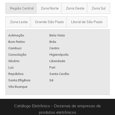
Região Central
Zona Norte
Zona Oeste
Zona Sul
Zona Leste
Grande São Paulo
Litoral de São Paulo
Aclimação
Bela Vista
Bom Retiro
Brás
Cambuci
Centro
Consolação
Higienópolis
Glicério
Liberdade
Luz
Pari
República
Santa Cecília
Santa Efigênia
Sé
Vila Buarque
Catálogo Eletrônico - Dezenas de empresas de
produtos eletrônicos