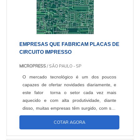
EMPRESAS QUE FABRICAM PLACAS DE
CIRCUITO IMPRESSO
MICROPRESS
/ SÃO PAULO - SP
O mercado tecnológico é um dos poucos
capazes de ofertar novidades diariamente, e
este fator torna o setor cada vez mais
aquecido e com alta produtividade, diante
disso, muitas empresas têm surgido, com sua
produção voltada para desenvolvido de itens,
COTAR AGORA
que utilizam componentes eletrônicos. Alguns
desses componentes são responsáveis pela
programação, funcionamento ou operação de