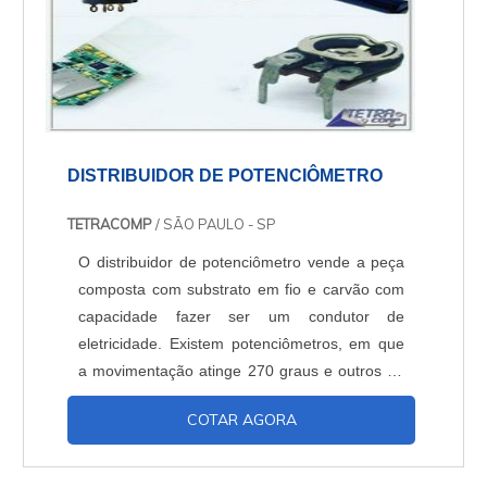
DISTRIBUIDOR DE POTENCIÔMETRO
TETRACOMP
/ SÃO PAULO - SP
O distribuidor de potenciômetro vende a peça
composta com substrato em fio e carvão com
capacidade fazer ser um condutor de
eletricidade. Existem potenciômetros, em que
a movimentação atinge 270 graus e outros de
exatidão mais elevada, os quais recebem o
COTAR AGORA
nome de multivoltas. Os valores apresentados
resultam da corrente elétrica que aparece
durante a operação. Para que o potenciômetro