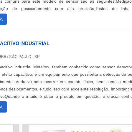
is comuns para este modelo de sensor são as seguintes:Mediçã
dição de posicionamento com alta precisão,Testes de linha
ações gerais de sensores,Entr...
A
ACITIVO INDUSTRIAL
DORA
/ SÃO PAULO - SP
citivo industrial Metaltex, também conhecido como sensor detecto
 efeito capacitivo, é um equipamento que possibilita a detecção de p
mento produtivo sem incorrer em contato físico, bem como a med
enos deslocamentos, e tudo isso com excelente resolução. Importânci
ivoQuando o intuito é obter o produto em questão, é crucial conh
acterí...
A