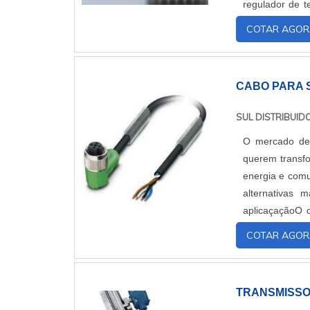
regulador de t
desgaste,Instala
COTAR AGOR
CABO PARA 
SUL DISTRIBUID
O mercado de 
querem transf
energia e comu
alternativas 
aplicaçaçãoO c
um item necess
COTAR AGOR
TRANSMISSO