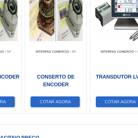
IO
/ SP
INTERFAG COMERCIO
/ SP
INTERFAG COMERCIO
/ 
NCODER
CONSERTO DE
TRANSDUTOR L
ENCODER
ORA
COTAR AGORA
COTAR AGORA
ACITIVO PREÇO