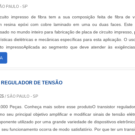
ÃO PAULO - SP
cuito impresso de fibra tem a sua composição feita de fibra de v
m resina epóxi com cobre laminado em uma ou duas faces. Este
sado no mundo inteiro para fabricação de placa de circuito impresso, 
ísticas dielétricas e mecânicas específicas para esta aplicação. O us
uito impressoAplicada ao segmento que deve atender às exigência
issionais de p....
A
 REGULADOR DE TENSÃO
ES
/ SÃO PAULO - SP
1000 Peças. Conheça mais sobre esse produtoO transistor regulado
 seu principal objetivo amplificar e modificar sinais de tensão elétr
onente utilizado por uma grande variedade de dispositivos eletrônic
e seu funcionamento ocorra de modo satisfatório. Por que ter um transi