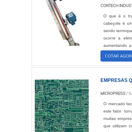
CONTECH INDUST
O que é o tra
cabeçote é um
sendo termopar
ocorre a elim
aumentando a 
provenientes de
COTAR AGOR
EMPRESAS Q
MICROPRESS
/ S
O mercado tec
este fator tor
muitas empres
que utilizam 