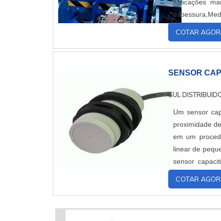
aplicações ma
espessura,Me
produção,Aplic
COTAR AGOR
SENSOR CAP
SUL DISTRIBUI
Um sensor capa
proximidade de
em um procedi
linear de pequ
sensor capacit
algumas das car
COTAR AGOR