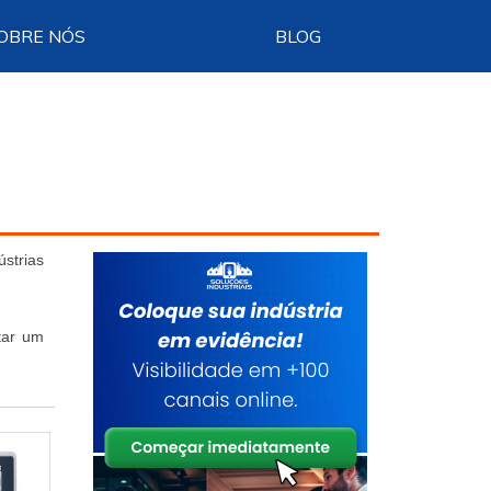
OBRE NÓS
BLOG
ústrias
tar um