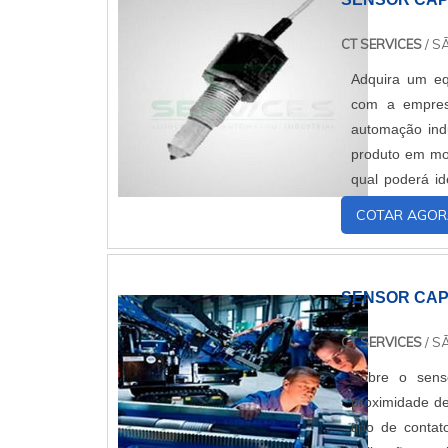
CT SERVICES
/ S
Adquira um eq
com a empres
automação indu
produto em mo
qual poderá id
Porém, são equ
COTAR AGOR
SENSOR CAP
CT SERVICES
/ S
Sobre o sens
proximidade de
tipo de contat