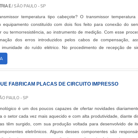
RIA E
/ SÃO PAULO - SP
nsmissor temperatura tipo cabeçote? O transmissor temperatura 
 equipamento constituído com dois fios feito para conexão do sen
 ou termorresistência, ao instrumento de medição. Com esse proce
inação dos erros introduzidos pelos cabos de compensação, as
imunidade do ruído elétrico. No procedimento de recepção de si
 termorresistências, termopares....
A
UE FABRICAM PLACAS DE CIRCUITO IMPRESSO
ÃO PAULO - SP
nológico é um dos poucos capazes de ofertar novidades diariament
na o setor cada vez mais aquecido e com alta produtividade, diante di
as têm surgido, com sua produção voltada para desenvolvido de it
componentes eletrônicos. Alguns desses componentes são responsá