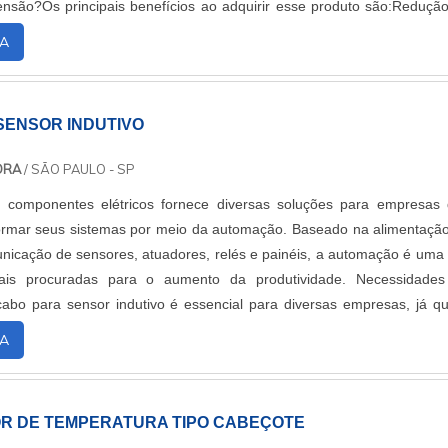
ensão?Os principais benefícios ao adquirir esse produto são:Reduçã
ç....
A
SENSOR INDUTIVO
ORA
/ SÃO PAULO - SP
componentes elétricos fornece diversas soluções para empresas
ormar seus sistemas por meio da automação. Baseado na alimentaçã
nicação de sensores, atuadores, relés e painéis, a automação é uma
mais procuradas para o aumento da produtividade. Necessidade
abo para sensor indutivo é essencial para diversas empresas, já q
ário para a implantação da....
A
R DE TEMPERATURA TIPO CABEÇOTE