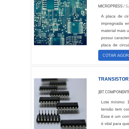
MICROPRESS
/ S
A placa de cir
impregnada e
material mais u
possui caracter
placa de circ
mercado de prof
COTAR AGOR
TRANSISTOR
JBT COMPONENT
Lote mínimo: 
tensão tem como
Esse é um comp
é vital para qu