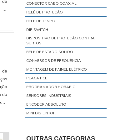
o de
CONECTOR CABO COAXIAL
 de
RELÉ DE PROTEÇÃO
RÉLE DE TEMPO
DIP SWITCH
DISPOSITIVO DE PROTEÇÃO CONTRA
SURTOS
RELÉ DE ESTADO SÓLIDO
CONVERSOR DE FREQUÊNCIA
MONTAGEM DE PAINEL ELÉTRICO
r de
PLACA PCB
eças
ição
PROGRAMADOR HORARIO
a do
SENSORES INDUSTRIAIS
ecer
ENCODER ABSOLUTO
MINI DISJUNTOR
RÉLE DE INTERFACE
TRANSMISSOR DE TEMPERATURA
OUTRAS CATEGORIAS
VISOR DE NÍVEL