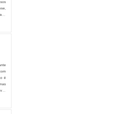
ssos
ose,
ado
ante
 com
ão é
 nas
ivos