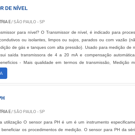
R DE NÍVEL
RIA E
/ SÃO PAULO - SP
smissor para nível? O Transmissor de nível, é indicado para proce
ondutivos ou isolantes, limpos ou sujos, parados ou com vazão (n
dição de gás e tanques com alta pressão). Usado para medição de n
ssui saída transmissora de 4 a 20 mA e compensação automátic
Benefícios - Mais qualidade em termos de transmissão, Medição m
lhor custo x benefíci....
A
PH
RIA E
/ SÃO PAULO - SP
a utilização O sensor para PH é um é um instrumento especificam
 beneficiar os procedimentos de medição. O sensor para PH da sér