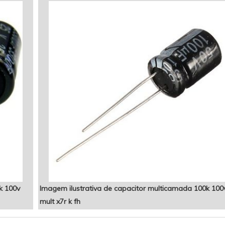
k 100v
Imagem ilustrativa de capacitor multicamada 100k 100
mult x7r k fh