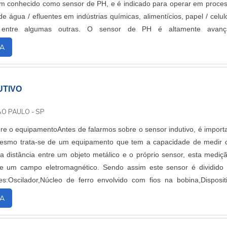
m conhecido como sensor de PH, e é indicado para operar em proce
e água / efluentes em indústrias químicas, alimentícios, papel / celul
, entre algumas outras. O sensor de PH é altamente avanç
e pois o seu sistema contr....
A
UTIVO
ÃO PAULO - SP
re o equipamentoAntes de falarmos sobre o sensor indutivo, é import
esmo trata-se de um equipamento que tem a capacidade de medir
 a distância entre um objeto metálico e o próprio sensor, esta mediç
 de um campo eletromagnético. Sendo assim este sensor é dividido
es:Oscilador,Núcleo de ferro envolvido com fios na bobina,Disposit
ocessador de s....
A