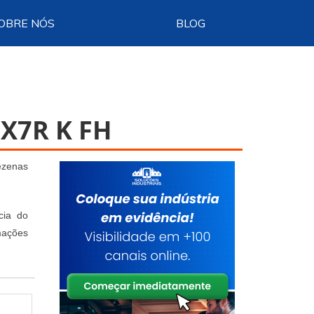
OBRE NÓS
BLOG
X7R K FH
ezenas
cia do
mações