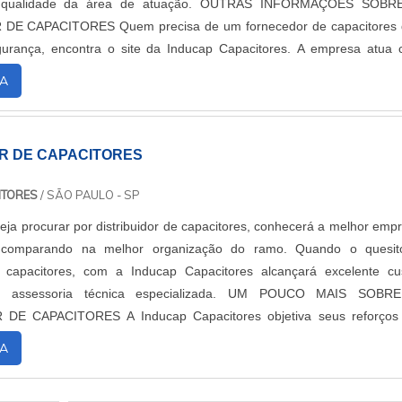
de da área de atuação. OUTRAS INFORMAÇÕES SOBRE O
precisa de um fornecedor de capacitores que
gurança, encontra o site da Inducap Capacitores. A empresa atua
fator de potência 06 saídas e f...
A
OR DE CAPACITORES
ITORES
/ SÃO PAULO - SP
ja procurar por distribuidor de capacitores, conhecerá a melhor emp
comparando na melhor organização do ramo. Quando o quesit
de capacitores, com a Inducap Capacitores alcançará excelente cu
soria técnica especializada. UM POUCO MAIS SOBRE O
Inducap Capacitores objetiva seus reforços em
ientes uma estrutura com escritório d...
A