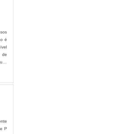
CAPACITORES MÉDIA TENSÃO
CONTATORES PARA CAPACITORES
CONTATORES PARA CHAVEAMENTO DE
CAPACITORES
ssos
CONTATORES PARA MANOBRA DE
CAPACITORES
ão é
FORNECEDOR DE CAPACITORES
ível
BANCOS DE CAPACITORES AUTOMÁTICOS
a de
uito
CAPACITOR DE POTÊNCIA TRIFÁSICO
ente
ie P