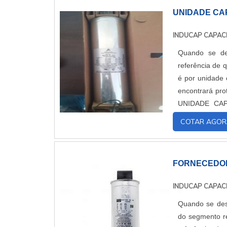
UNIDADE CAP
INDUCAP CAPAC
Quando se des
referência de 
é por unidade c
encontrará proteção
UNIDADE CAPACITIVA TRIFÁSICA
proporcionar um
COTAR AGOR
FORNECEDOR
INDUCAP CAPAC
Quando se des
do segmento re