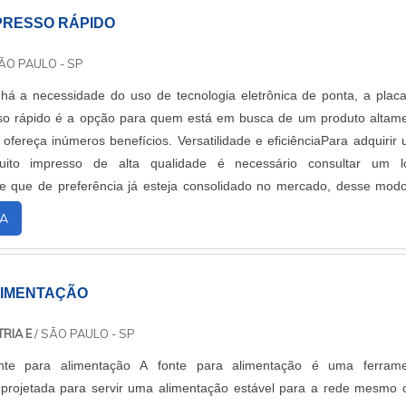
MPRESSO RÁPIDO
ÃO PAULO - SP
há a necessidade do uso de tecnologia eletrônica de ponta, a plac
sso rápido é a opção para quem está em busca de um produto altam
 ofereça inúmeros benefícios. Versatilidade e eficiênciaPara adquirir
cuito impresso de alta qualidade é necessário consultar um l
 e que de preferência já esteja consolidado no mercado, desse mod
seguir um negóci....
A
LIMENTAÇÃO
RIA E
/ SÃO PAULO - SP
te para alimentação A fonte para alimentação é uma ferrame
 projetada para servir uma alimentação estável para a rede mesmo