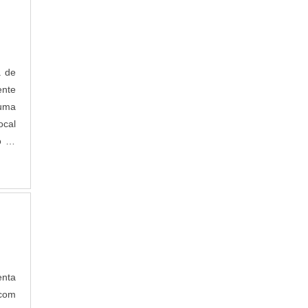
a de
ente
 uma
ocal
o as
nta
 com