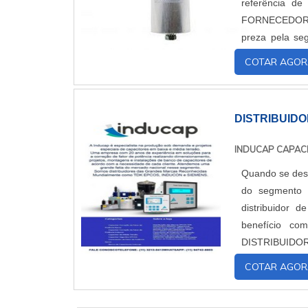
referência de qualida
FORNECEDOR DE CAPACITORES Quem 
preza pela se
controlador de 
COTAR AGOR
DISTRIBUID
INDUCAP CAPAC
Quando se dese
do segmento 
distribuidor 
benefício com asses
DISTRIBUIDOR DE CAPACITORES A 
oferecer aos cl
COTAR AGOR