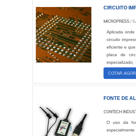
CIRCUITO I
MICROPRESS
/ S
Aplicada onde 
circuito impre
eficiente e que
placa de cir
especializado,
chances de con
COTAR AGOR
FONTE DE A
CONTECH INDUST
O uso da fon
especialmente