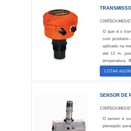
TRANSMISSO
CONTECH INDUST
O que é o tran
com produtos c
aplicado na me
até 12 m, po
temperatura. 
mais efetiva, Me
COTAR AGOR
SENSOR DE 
CONTECH INDUST
O sensor e su
planejado para