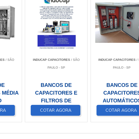
RES
/ SÃO
INDUCAP CAPACITORES
/ SÃO
INDUCAP CAPACITORES
/
PAULO - SP
PAULO - SP
DE
BANCOS DE
BANCOS DE
 MÉDIA
CAPACITORES E
CAPACITORE
O
FILTROS DE
AUTOMÁTICO
HARMÔNICOS
ORA
COTAR AGORA
COTAR AGORA