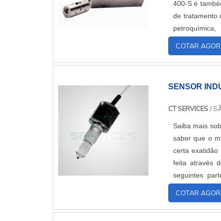
400-S é també
de tratamento d
petroquímica
tecnologicament
COTAR AGOR
SENSOR IND
CT SERVICES
/ S
Saiba mais sob
saber que o m
certa exatidão
feita através
seguintes part
sensoriais,E pr
COTAR AGOR