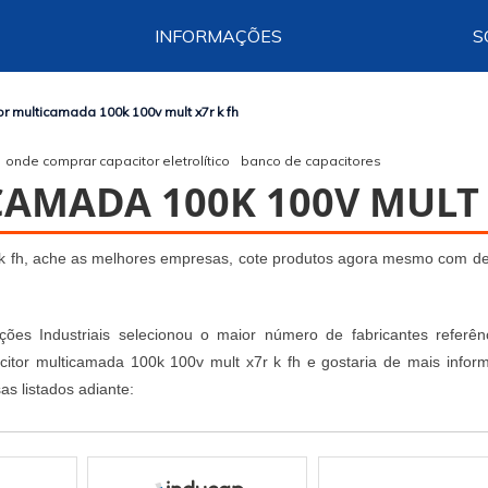
INFORMAÇÕES
S
or multicamada 100k 100v mult x7r k fh
onde comprar capacitor eletrolítico
banco de capacitores
AMADA 100K 100V MULT 
r k fh, ache as melhores empresas, cote produtos agora mesmo com d
ões Industriais selecionou o maior número de fabricantes referên
acitor multicamada 100k 100v mult x7r k fh e gostaria de mais infor
s listados adiante: