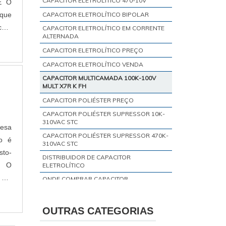
CAPACITOR ELETROLÍTICO 470-10V
CAPACITOR ELETROLÍTICO BIPOLAR
 com
CAPACITOR ELETROLÍTICO EM CORRENTE
ALTERNADA
CAPACITOR ELETROLÍTICO PREÇO
CAPACITOR ELETROLÍTICO VENDA
CAPACITOR MULTICAMADA 100K-100V
MULT X7R K FH
CAPACITOR POLIÉSTER PREÇO
CAPACITOR POLIÉSTER SUPRESSOR 10K-
310VAC STC
resa
CAPACITOR POLIÉSTER SUPRESSOR 470K-
o é
310VAC STC
sto-
DISTRIBUIDOR DE CAPACITOR
ELETROLÍTICO
ONDE COMPRAR CAPACITOR
ELETROLÍTICO
REVENDA CAPACITOR EPCOS
OUTRAS CATEGORIAS
REVENDA DE CAPACITORES