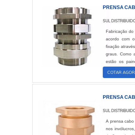
PRENSA CAB
SUL DISTRIBUI
Fabricação do 
acordo com os
fixação atravé
graus. Como a
estão os pai
hospitalares, ca
COTAR AGOR
PRENSA CAB
SUL DISTRIBUI
A prensa cabo 
nos invólucros