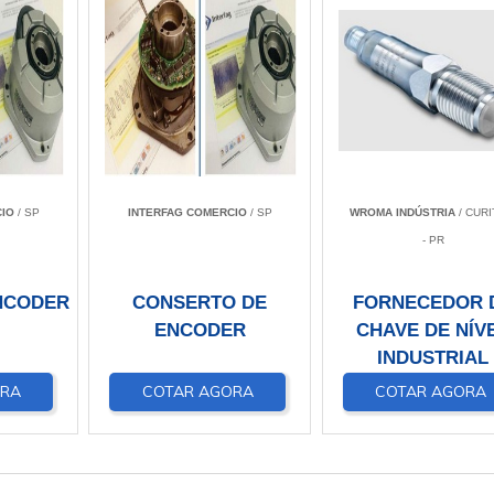
IO
/ SP
INTERFAG COMERCIO
/ SP
WROMA INDÚSTRIA
/ CURI
- PR
NCODER
CONSERTO DE
FORNECEDOR 
ENCODER
CHAVE DE NÍV
INDUSTRIAL
ORA
COTAR AGORA
COTAR AGORA