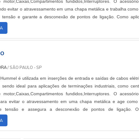
 motor,Caixas,Compartimentos fundidos,Interruptores. O acessório
ndo evitar o atravessamento em uma chapa metálica e trabalha com
 tensão e garante a desconexão de pontos de ligação. Como apli
 que mai...
A
BO
DORA
/ SÃO PAULO - SP
Hummel é utilizada em inserções de entrada e saídas de cabos elétr
, sendo ideal para aplicações de terminações industriais, como cent
 motor,Caixas,Compartimentos fundidos,Interruptores. O acessório
para evitar o atravessamento em uma chapa metálica e age com
e tensão e assegura a desconexão de pontos de ligação. O
 locais mais comuns p...
A