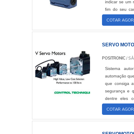
indicar se um 
fim do seu ca
interruptor, con
COTAR AGOR
SERVO MOTO
POSITRONIC
/ SÃ
Sistema autor
automação que 
que consiga a
segurança e qu
dentre eles o
expectativas ini
COTAR AGOR
SERVOMOTO