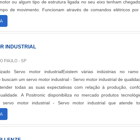
motor ou algum tipo de estrutura ligada no seu eixo tenham chegad
mpo de movimento. Funcionam através de comandos elétricos po
trolando a atividade d....
A
R INDUSTRIAL
O PAULO - SP
izado Servo motor industrialExistem várias indústrias no ram
buscam um servo motor industrial - Servo motor industrial de qualida
tender todas as suas expectativas com relação à produção, confo
alidade. A Positronic disponibiliza no mercado produtos tecnológi
 servo motor industrial - Servo motor industrial que atende t
ciais junto com as car....
A
R LENZE