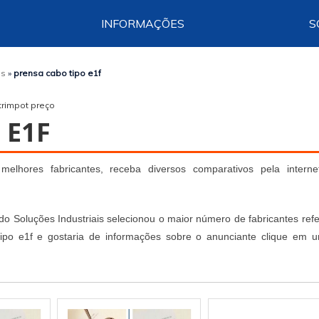
INFORMAÇÕES
S
os
»
prensa cabo tipo e1f
trimpot preço
 E1F
elhores fabricantes, receba diversos comparativos pela intern
 do Soluções Industriais selecionou o maior número de fabricantes ref
tipo e1f e gostaria de informações sobre o anunciante clique em 