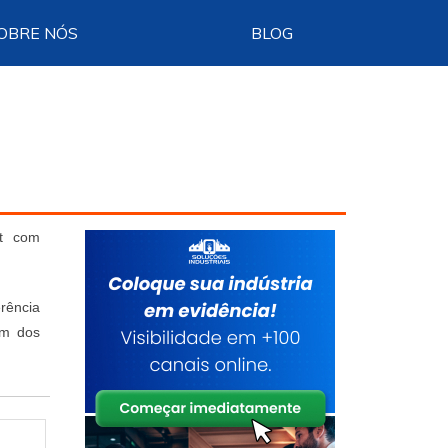
OBRE NÓS
BLOG
et com
erência
um dos