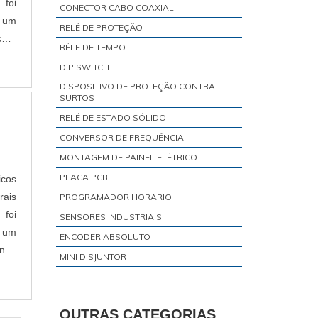
 foi
CONECTOR CABO COAXIAL
o um
RELÉ DE PROTEÇÃO
car?
RÉLE DE TEMPO
DIP SWITCH
DISPOSITIVO DE PROTEÇÃO CONTRA
SURTOS
RELÉ DE ESTADO SÓLIDO
CONVERSOR DE FREQUÊNCIA
MONTAGEM DE PAINEL ELÉTRICO
PLACA PCB
icos
rais
PROGRAMADOR HORARIO
 foi
SENSORES INDUSTRIAIS
o um
ENCODER ABSOLUTO
nde
MINI DISJUNTOR
RÉLE DE INTERFACE
TRANSMISSOR DE TEMPERATURA
OUTRAS CATEGORIAS
VISOR DE NÍVEL