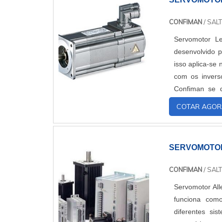
CONFIMAN
/ SALT
Servomotor Le
desenvolvido p
isso aplica-se 
com os invers
Confiman se d
grandes marcas
COTAR AGOR
SERVOMOTO
CONFIMAN
/ SALT
Servomotor All
funciona com
diferentes si