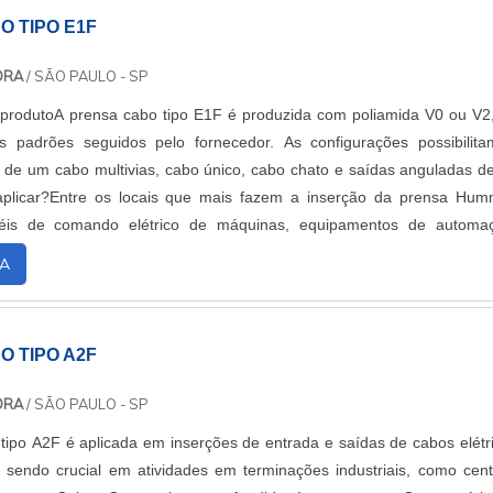
O TIPO E1F
DORA
/ SÃO PAULO - SP
produtoA prensa cabo tipo E1F é produzida com poliamida V0 ou V2
 padrões seguidos pelo fornecedor. As configurações possibilit
s de um cabo multivias, cabo único, cabo chato e saídas anguladas d
plicar?Entre os locais que mais fazem a inserção da prensa Hum
néis de comando elétrico de máquinas, equipamentos de automa
ixas de ligação e ...
A
O TIPO A2F
DORA
/ SÃO PAULO - SP
tipo A2F é aplicada em inserções de entrada e saídas de cabos elétr
, sendo crucial em atividades em terminações industriais, como cent