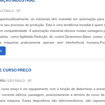
NÇÃO INDUSTRIAL
ÃO PAULO - SP
penhosAtualmente, as indústrias têm investido em automação para
 no seu processo de produção. Esta é uma tendência mundial e quem 
em competitividade. A automação industrial oferece muitas vantagens 
dota, como:Agilidade,Redução de custos,Dinamismo,Baixo custos
As máquinas praticamente operam sem interferência humana,Po
s horas sem parar,Aumento....
A
DE CURSO PREÇO
ORA
/ SÃO PAULO - SP
e curso preço é um equipamento com a função de determinar a pres
 corrente elétrica, passagem, posicionamento e término do curso d
uma máquina. Esses dispositivos são eletromecânicos, são capaze