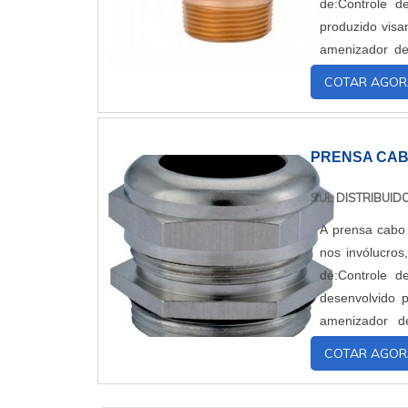
de:Controle de
produzido visa
amenizador de
Entre os locais
COTAR AGOR
PRENSA CA
SUL DISTRIBUI
A prensa cabo 
nos invólucros
de:Controle de
desenvolvido 
amenizador d
aplicarEntre os
COTAR AGOR