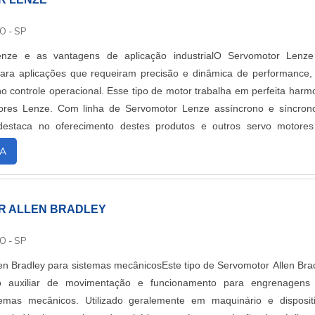
O - SP
nze e as vantagens de aplicação industrialO Servomotor Lenze
ara aplicações que requeiram precisão e dinâmica de performance,
no controle operacional. Esse tipo de motor trabalha em perfeita harm
ores Lenze. Com linha de Servomotor Lenze assíncrono e síncron
estaca no oferecimento destes produtos e outros servo motore
. A Confiman atua arduamen....
A
R ALLEN BRADLEY
O - SP
en Bradley para sistemas mecânicosEste tipo de Servomotor Allen Bra
o auxiliar de movimentação e funcionamento para engrenagens
stemas mecânicos. Utilizado geralemente em maquinário e disposit