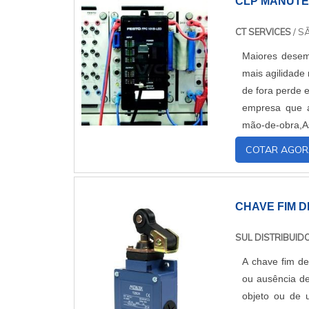
CLP MANUTE
CT SERVICES
/ S
Maiores desem
mais agilidade
de fora perde 
empresa que a
mão-de-obra,
trabalhar vária
COTAR AGOR
CHAVE FIM 
SUL DISTRIBUID
A chave fim d
ou ausência de
objeto ou de 