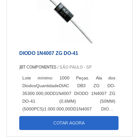
DIODO 1N4007 ZG DO-41
JBT COMPONENTES
/ SÃO PAULO - SP
Lote mínimo: 1000 Peças. Ala dos
DiodosQuantidadeDIAC DB3 ZG DO-
35300.000,00DD1N4007 DIODO 1N4007 ZG
DO-41 (0,6MM) (50MM)
(5000PCS)1.000.000,00DD1N4007 DIODO
1N4007 ZG DO-41 (0,6MM)
COTAR AGORA
(5000PCS)1.000.000,00DDRL207 DIODO
RL207 ZG (3000PCS)150.000,00DDUF4007