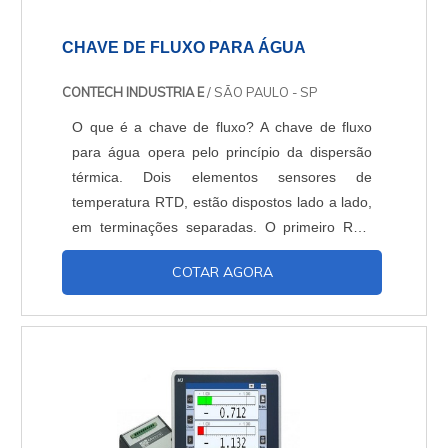
CHAVE DE FLUXO PARA ÁGUA
CONTECH INDUSTRIA E
/ SÃO PAULO - SP
O que é a chave de fluxo? A chave de fluxo
para água opera pelo princípio da dispersão
térmica. Dois elementos sensores de
temperatura RTD, estão dispostos lado a lado,
em terminações separadas. O primeiro RTD
detecta a temperatura do fluído em
COTAR AGORA
movimento. O segundo RTD é aquecido por
uma pequena fonte de energia constante, e
detecta a variaçãode temperatura ocasionada
pela passagem do fluído. Há uma diferença de
temperatura entre os dois elemen....