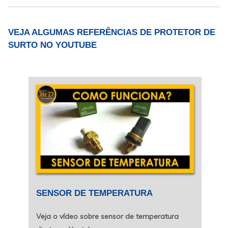
DIODO UF4007 ZG DO-41
(5000PCS)20.000,00DD6A10 DIODO
6A10/1000V ZG (500PCS)10.000,00DZ5V1
VEJA ALGUMAS REFERÊNCIAS DE PROTETOR DE
ZENER 5V1 1WATT 1N4733A YK
SURTO NO YOUTUBE
DO10.000,00DZ5V6 ZENER 5V6 1WATT
1N4734A YK DO10.000,00DZ6V2 ZENER 6V2
1WATT....
SENSOR DE TEMPERATURA
Veja o vídeo sobre sensor de temperatura