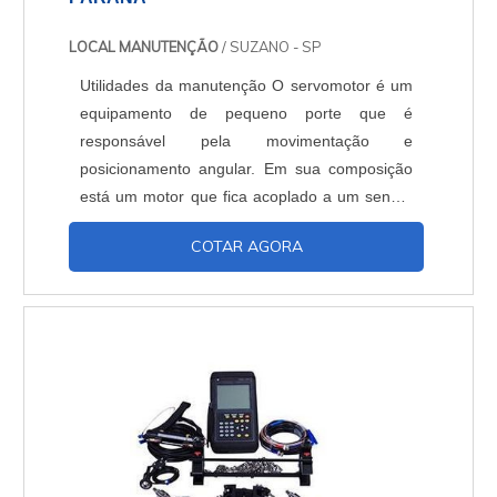
LOCAL MANUTENÇÃO
/ SUZANO - SP
Utilidades da manutenção O servomotor é um
equipamento de pequeno porte que é
responsável pela movimentação e
posicionamento angular. Em sua composição
está um motor que fica acoplado a um sensor
de posição, por isso é muito importante fazer
COTAR AGORA
uma boa manutenção de servo motor no
Paraná. Os servos recebem um sinal de
controle, que verifica a posição atual para
controlar o seu movimento indo para a posição
desejada com velocidade monitorada por
um....