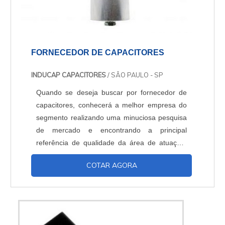
FORNECEDOR DE CAPACITORES
INDUCAP CAPACITORES
/ SÃO PAULO - SP
Quando se deseja buscar por fornecedor de
capacitores, conhecerá a melhor empresa do
segmento realizando uma minuciosa pesquisa
de mercado e encontrando a principal
referência de qualidade da área de atuação.
OUTRAS INFORMAÇÕES SOBRE O
COTAR AGORA
FORNECEDOR DE CAPACITORES Quem
precisa de um fornecedor de capacitores que
preza pela segurança, encontra o site da
Inducap Capacitores. A empresa atua com
controlador de fator de potência 06 saídas e