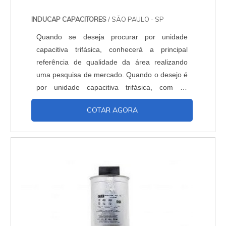
INDUCAP CAPACITORES
/ SÃO PAULO - SP
Quando se deseja procurar por unidade
capacitiva trifásica, conhecerá a principal
referência de qualidade da área realizando
uma pesquisa de mercado. Quando o desejo é
por unidade capacitiva trifásica, com os
profissionais da Inducap Capacitores o cliente
COTAR AGORA
encontrará proteção com assessoria técnica
especializada. UM POUCO MAIS SOBRE A
UNIDADE CAPACITIVA TRIFÁSICA A Inducap
Capacitores foca seus recursos em
proporcionar uma estrutura co...