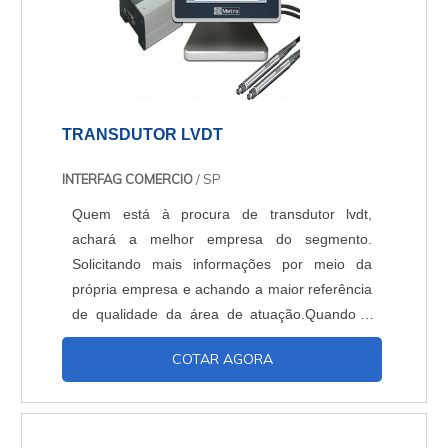
TRANSDUTOR LVDT
INTERFAG COMERCIO
/ SP
Quem está à procura de transdutor lvdt,
achará a melhor empresa do segmento.
Solicitando mais informações por meio da
própria empresa e achando a maior referência
de qualidade da área de atuação.Quando o
quesito é transdutor lvdt, com os melhores
COTAR AGORA
profissionais da Interfag irá encontrar ótima
qualidade com seus produtos e serviços
passam por processos do sistema de gestão
da qualidade.ALGUNS DETALHES SOBRE