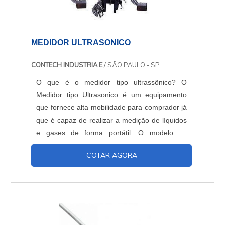
MEDIDOR ULTRASONICO
CONTECH INDUSTRIA E
/ SÃO PAULO - SP
O que é o medidor tipo ultrassônico? O
Medidor tipo Ultrasonico é um equipamento
que fornece alta mobilidade para comprador já
que é capaz de realizar a medição de líquidos
e gases de forma portátil. O modelo de
Medidor tipo Ultrasonico TransPort PT878 é
COTAR AGORA
um sistema de demarcação de vazão
ultrassônico completo. O Medidor Ultrasonico é
apto para oferecer água potável, águas
residuais, água de refrigeração e aquecimento,
água e líquidos ultrapuros....