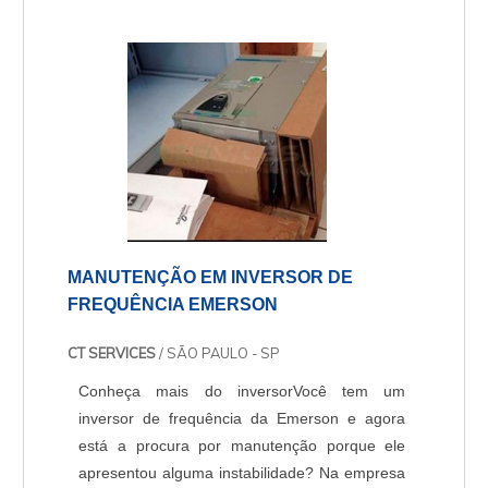
(9,0x3,2x0,52mm) MR 150.000,001W4R7
RESISTOR CARBONO CR100 4R7 5% CCO
(9,0mm X 3,2mm X 0,52)
MR 20.000,001W10R RESISTOR CARBONO
CR100 10R....
MANUTENÇÃO EM INVERSOR DE
FREQUÊNCIA EMERSON
CT SERVICES
/ SÃO PAULO - SP
Conheça mais do inversorVocê tem um
inversor de frequência da Emerson e agora
está a procura por manutenção porque ele
apresentou alguma instabilidade? Na empresa