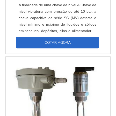
A finalidade de uma chave de nível A Chave de
nível vibratória com pressão de até 10 bar, a
chave capacitiva da série SC (MV) detecta o
nível mínimo e máximo de líquidos e sólidos
em tanques, depósitos, silos e alimentadores.
Simples de montar, pode suportar altos
COTAR AGORA
carregamentos laterais. De acordo com a
diferença de densidade, seu botão giratório de
ajuste de sensibilidade pode ser determinado
mesmo para material fino. Benefícios da cha...