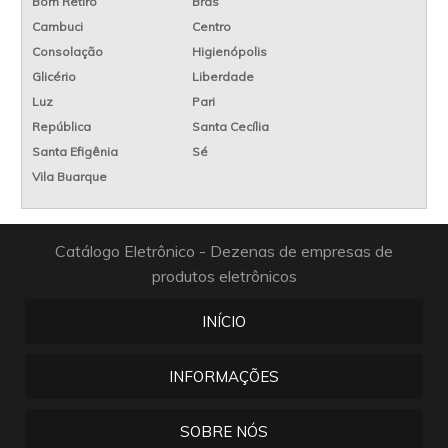
Bom Retiro
Brás
Cambuci
Centro
Consolação
Higienópolis
Glicério
Liberdade
Luz
Pari
República
Santa Cecília
Santa Efigênia
Sé
Vila Buarque
Catálogo Eletrônico - Dezenas de empresas de
produtos eletrônicos
INÍCIO
INFORMAÇÕES
SOBRE NÓS