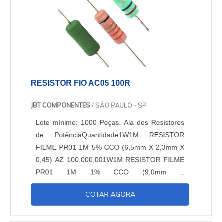
RESISTOR FIO AC05 100R
JBT COMPONENTES
/ SÃO PAULO - SP
Lote mínimo: 1000 Peças. Ala dos Resistores
de PotênciaQuantidade1W1M RESISTOR
FILME PR01 1M 5% CCO (6,5mm X 2,3mm X
0,45) AZ 100.000,001W1M RESISTOR FILME
PR01 1M 1% CCO (9,0mm X
3,0mm) 100.000,001W1R RESISTOR
COTAR AGORA
CARBONO CR100 1R 5% CCO (9,0mm x
3,2mm x 0,52mm ) 100.000,001W2R2
RESISTOR CARBONO CR100 2R2 5% CCO