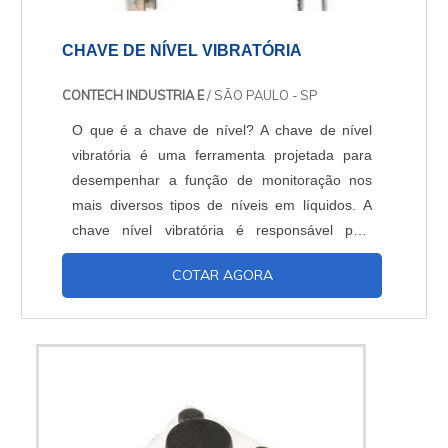
CHAVE DE NÍVEL VIBRATÓRIA
CONTECH INDUSTRIA E
/ SÃO PAULO - SP
O que é a chave de nível? A chave de nível
vibratória é uma ferramenta projetada para
desempenhar a função de monitoração nos
mais diversos tipos de níveis em líquidos. A
chave nível vibratória é responsável pela
medição de nível em diversos tipos de líquidos,
COTAR AGORA
concedendo a possibilidade de encontrar
diversos modelos e funcionalidades. Sendo
usada para medição de nível nos mais
variados tipos de líquidos, a chave nível
vibratória mantém ...