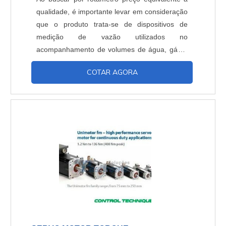
qualidade, é importante levar em consideração
que o produto trata-se de dispositivos de
medição de vazão utilizados no
acompanhamento de volumes de água, gás e
vapores. O medidor rotâmetro de vazão possui
COTAR AGORA
uma aresta no flutuador que corresponde a
uma linha de referência para a leitura do
medidor. Características do componente É
possível destacar algumas características
técnicas, como por exemplo: Disp....