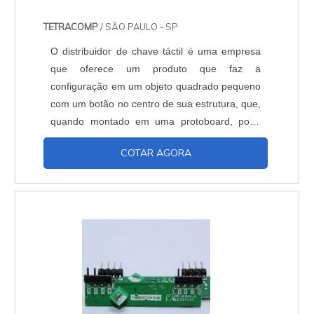
TETRACOMP
/ SÃO PAULO - SP
O distribuidor de chave táctil é uma empresa
que oferece um produto que faz a
configuração em um objeto quadrado pequeno
com um botão no centro de sua estrutura, que,
quando montado em uma protoboard, pode
ser utilizado para desenvolver um circuito para
COTAR AGORA
programar duas atividades em somente um
botão e assim ser aplicado para desempenhar
a ação de uma espécie de interruptor com o
intuito de ativar e desativar um componente
eletrônico. As caracte....