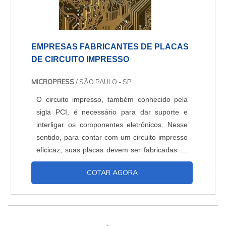
EMPRESAS FABRICANTES DE PLACAS
DE CIRCUITO IMPRESSO
MICROPRESS
/ SÃO PAULO - SP
O circuito impresso, também conhecido pela
sigla PCI, é necessário para dar suporte e
interligar os componentes eletrônicos. Nesse
sentido, para contar com um circuito impresso
eficicaz, suas placas devem ser fabricadas de
acordo com cada aplicação, sendo necessário,
COTAR AGORA
portanto, recorrer às empresas fabricantes de
placas de circuito impresso. A busca de
empresas fabricantes de placas de circuitos
impressos Buscar por fabricantes de placas de
circ....