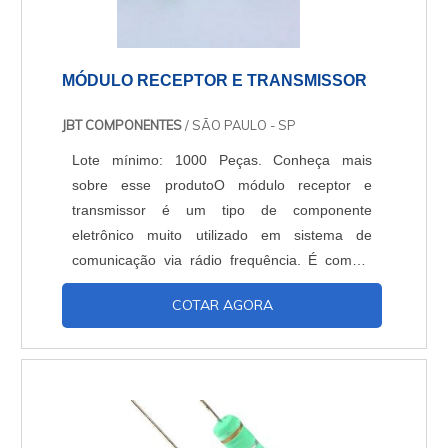
MÓDULO RECEPTOR E TRANSMISSOR
JBT COMPONENTES
/ SÃO PAULO - SP
Lote mínimo: 1000 Peças. Conheça mais
sobre esse produtoO módulo receptor e
transmissor é um tipo de componente
eletrônico muito utilizado em sistema de
comunicação via rádio frequência. É comum
está presente esse tipo de componente
COTAR AGORA
também em controles remotos, sistemas de
alarmes e no setor da robótica, entre outros.
Esse módulo alcança uma distância de até 200
metros se não tiver algo que impeça a
transmissão com modulação AM e frequência
de t....