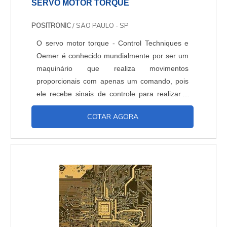
SERVO MOTOR TORQUE
POSITRONIC
/ SÃO PAULO - SP
O servo motor torque - Control Techniques e
Oemer é conhecido mundialmente por ser um
maquinário que realiza movimentos
proporcionais com apenas um comando, pois
ele recebe sinais de controle para realizar a
automação de máquinas. Os profissionais
COTAR AGORA
buscam investir em um servo motor torque
- Control Techniques e Oemer, já que ele é
responsável pela automação de diversas
tarefas e tornando o trabalho mais simples e
prático. Vantagens em adquirir o....