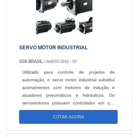
SERVO MOTOR INDUSTRIAL
GSK BRASIL
/ AMERICANA - SP
Utilizado para controle de projetos de
automação, o servo motor industrial substitui
acionamentos com motores de indução e
atuadores pneumáticos e hidráulicos. Os
servomotores possuem controlador em sua
composição e atuam de modo rotativo ou
COTAR AGORA
linear, para assegurar velocidade, precisão e
controle. Modos de operaçãoO equipamento
funciona em três diferentes modos: velocidade,