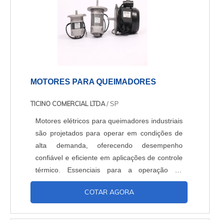
MOTORES PARA QUEIMADORES
TICINO COMERCIAL LTDA
/ SP
Motores elétricos para queimadores industriais
são projetados para operar em condições de
alta demanda, oferecendo desempenho
confiável e eficiente em aplicações de controle
térmico. Essenciais para a operação de
sistemas de combustão, esses motores são
COTAR AGORA
utilizados para acionar componentes como
bombas de combustível, ventiladores e
sistemas de controle. Com alta resistência e