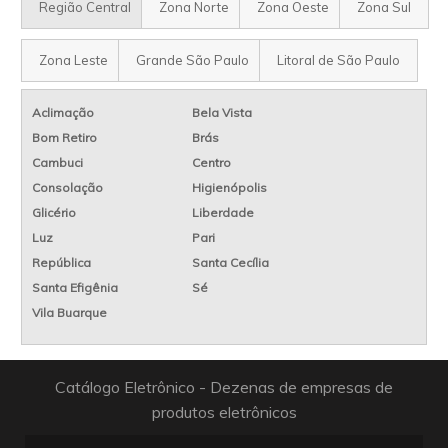
Região Central
Zona Norte
Zona Oeste
Zona Sul
Zona Leste
Grande São Paulo
Litoral de São Paulo
Aclimação
Bela Vista
Bom Retiro
Brás
Cambuci
Centro
Consolação
Higienópolis
Glicério
Liberdade
Luz
Pari
República
Santa Cecília
Santa Efigênia
Sé
Vila Buarque
Catálogo Eletrônico - Dezenas de empresas de
produtos eletrônicos