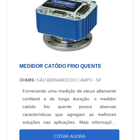
MEDIDOR CATÓDO FRIO QUENTE
OHMINI
/ SÃO BERNARDO DO CAMPO - SP
Fornecendo uma medição de vácuo altamente
confiável e de longa duração, o medidor
catódo frio quente possui diversas
características que agregam as melhores
soluções nas aplicações. Mais informações
sobre o medidor catódo frio quente Para
COTAR AGORA
garantir resultados assertivos é imprescindível