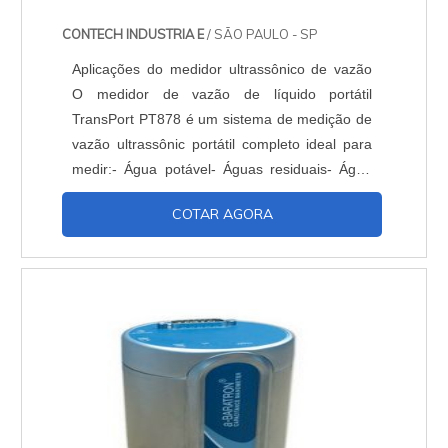
CONTECH INDUSTRIA E
/ SÃO PAULO - SP
Aplicações do medidor ultrassônico de vazão
O medidor de vazão de líquido portátil
TransPort PT878 é um sistema de medição de
vazão ultrassônic portátil completo ideal para
medir:- Água potável- Águas residuais- Água
de refrigeração e aquecimento- Água e
COTAR AGORA
líquidos ultrapuros- Soluções água/glicol-
Petróleo bruto- Hidrocarbonos refinados-
Diesel e óleos combustíveis- Óleos
lubrificantes- Produtos químicos- Bebidas em
geral Características...