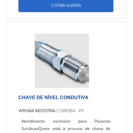
COTAR AGORA
dágua de grande porte, ou em poços, no
controle de nível, acionando e desligando
comandos de bombas. Características
técnicasUma única boia pode atuar até 6
contatos SPDT ou SPST,Aplicá....
CHAVE DE NÍVEL CONDUTIVA
WROMA INDÚSTRIA
/ CURITIBA - PR
Atendimento exclusivo para Pessoas
JurídicasQuem está à procura de chave de