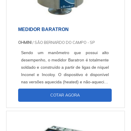
MEDIDOR BARATRON
OHMINI
/ SÃO BERNARDO DO CAMPO - SP
Sendo um manômetro que possui alto
desempenho, o medidor Baratron é totalmente
soldado e construído a partir de ligas de níquel
Inconel e Incoloy. O dispositivo é disponível
nas versões aquecida (heated) e não-aquecida
(unheated). Utilização e características do
COTAR AGORA
medidor BaratronO medidor é a opção ideal
para aplicações de medição de vácuo e
pressão, pois é imprescindível garantir a
assertividade e repetibilidade nesses
processos de:Grav...