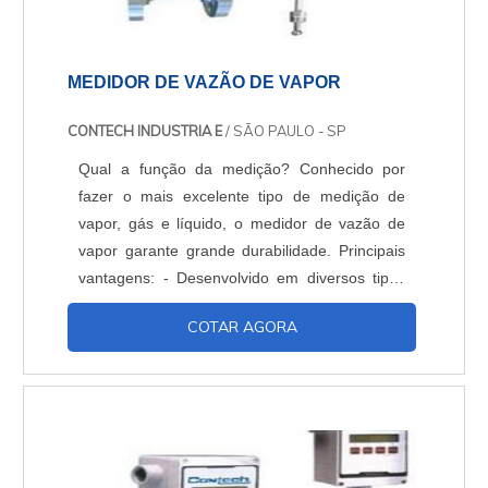
MEDIDOR DE VAZÃO DE VAPOR
CONTECH INDUSTRIA E
/ SÃO PAULO - SP
Qual a função da medição? Conhecido por
fazer o mais excelente tipo de medição de
vapor, gás e líquido, o medidor de vazão de
vapor garante grande durabilidade. Principais
vantagens: - Desenvolvido em diversos tipos
de diâmetros e para a inserção para
COTAR AGORA
tubulações acima de 6″, Não possui partes
móveis o que lhe garante grande durabilidade-
Facilmente instalados com conexões de
processo flangeadas, Utiliza três elementos de
sensoreamento, ...