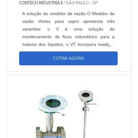
CONTECH INDUSTRIA E
/ SÃO PAULO - SP
A solução do medidor de vazão O Medidor de
vazão Vortex para vapor apresenta três
variantes: o V é uma solução de
monitoramento de fluxo volumétrico para a
maioria dos líquidos, o VT incorpora medição
de temperatura para providenciar indicação
COTAR AGORA
compensada de vazão de massa de vapor
saturado, e o medidor multivariável VTP faz
indicações de vazão, temperatura, pressão e
densidade em um só dispositivo instalado.
Oferece montagem e linha par...