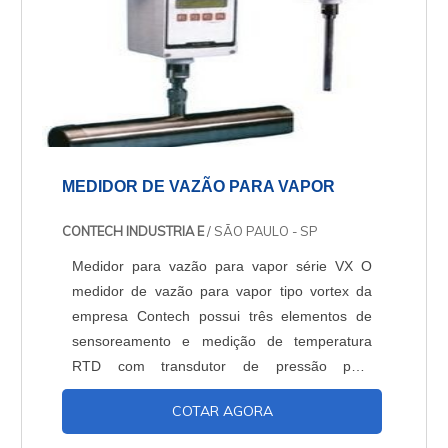
MEDIDOR DE VAZÃO PARA VAPOR
CONTECH INDUSTRIA E
/ SÃO PAULO - SP
Medidor para vazão para vapor série VX O
medidor de vazão para vapor tipo vortex da
empresa Contech possui três elementos de
sensoreamento e medição de temperatura
RTD com transdutor de pressão para
substância em estado sólido. A série VX do
COTAR AGORA
medidor para vazão para vapor tem
capacidade de analisar variáveis processos