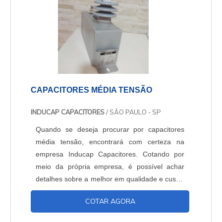
CAPACITORES MÉDIA TENSÃO
INDUCAP CAPACITORES
/ SÃO PAULO - SP
Quando se deseja procurar por capacitores
média tensão, encontrará com certeza na
empresa Inducap Capacitores. Cotando por
meio da própria empresa, é possível achar
detalhes sobre a melhor em qualidade e custo-
benefício.Quando o interesse é por
COTAR AGORA
capacitores média tensão, com a Inducap
Capacitores o cliente poderá encontrar