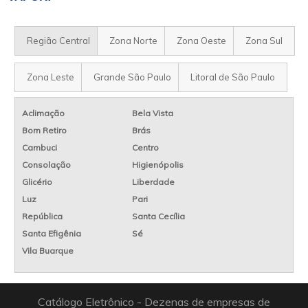
Região Central
Zona Norte
Zona Oeste
Zona Sul
Zona Leste
Grande São Paulo
Litoral de São Paulo
Aclimação
Bela Vista
Bom Retiro
Brás
Cambuci
Centro
Consolação
Higienópolis
Glicério
Liberdade
Luz
Pari
República
Santa Cecília
Santa Efigênia
Sé
Vila Buarque
Catálogo Eletrônico - Dezenas de empresas de