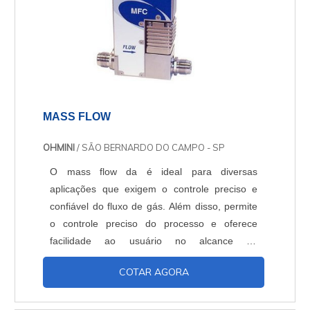
MASS FLOW
OHMINI
/ SÃO BERNARDO DO CAMPO - SP
O mass flow da é ideal para diversas
aplicações que exigem o controle preciso e
confiável do fluxo de gás. Além disso, permite
o controle preciso do processo e oferece
facilidade ao usuário no alcance do
dispositivo. Mais características do mass
COTAR AGORA
flow Além de agilizar o alcance do dispositivo,
também monitora a sua funcionalidade, coleta