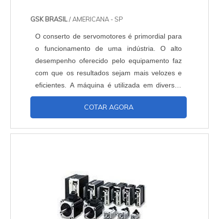
GSK BRASIL
/ AMERICANA - SP
O conserto de servomotores é primordial para
o funcionamento de uma indústria. O alto
desempenho oferecido pelo equipamento faz
com que os resultados sejam mais velozes e
eficientes. A máquina é utilizada em diversos
segmentos de produção. Razões para contar
COTAR AGORA
com um servo motorAceleração em
procedimentos,Manuseio prático,Software
simplificado,Precisão de posicionamento. O
equipamento não gera prejuízos e traz
desempenho excepcional, máxima confia....