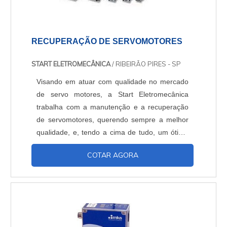
RECUPERAÇÃO DE SERVOMOTORES
START ELETROMECÂNICA
/ RIBEIRÃO PIRES - SP
Visando em atuar com qualidade no mercado
de servo motores, a Start Eletromecânica
trabalha com a manutenção e a recuperação
de servomotores, querendo sempre a melhor
qualidade, e, tendo a cima de tudo, um ótimo
custo-benefício para oferecer a seus clientes.
COTAR AGORA
SERVOMOTORES O servomotor é um
equipamento no qual é usado em diferentes
aplicações quando é necessário movimentar
algo de forma precisa e controlada. Não tendo
uma rotação contínua. Tendo....