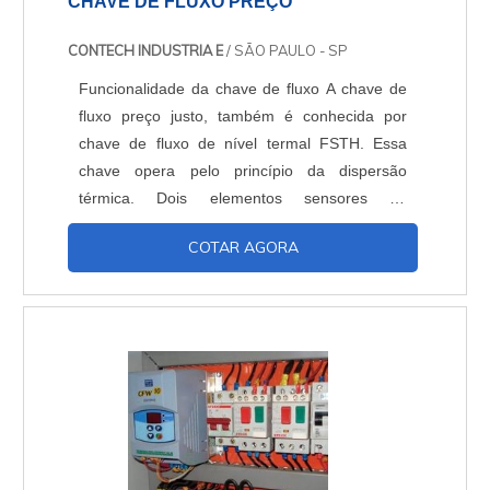
CHAVE DE FLUXO PREÇO
CONTECH INDUSTRIA E
/ SÃO PAULO - SP
Funcionalidade da chave de fluxo A chave de
fluxo preço justo, também é conhecida por
chave de fluxo de nível termal FSTH. Essa
chave opera pelo princípio da dispersão
térmica. Dois elementos sensores de
temperatura RTD, estão dispostos lado a lado,
COTAR AGORA
em terminações separadas. A diferença de
temperatura entre os dois elementos é medida
pela eletrônica, que a compara com o ponto de
ajuste de atuação, ligando ou desligando o
relé. O primeiro RTD de....