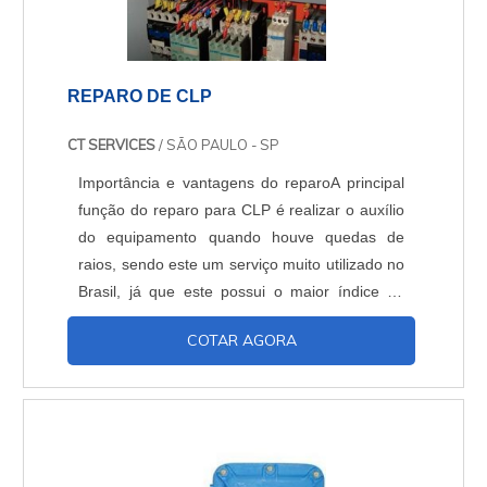
REPARO DE CLP
CT SERVICES
/ SÃO PAULO - SP
Importância e vantagens do reparoA principal
função do reparo para CLP é realizar o auxílio
do equipamento quando houve quedas de
raios, sendo este um serviço muito utilizado no
Brasil, já que este possui o maior índice de
quedas de raios do mundo.É uma prática
COTAR AGORA
muito comum entre as empresas ou usuários
em geral, quando um CLP é atingido
apresentando defeito ou falha, optar pelo
reparo de CLP e não pela trica. Isso porque,
seja pelo custo benef....