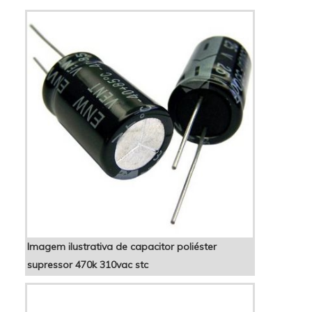
CAPACITORES A Inducap Capacitores objetiva
seus reforços em oferecer aos clientes uma
estrutura com escritório d...
Imagem ilustrativa de capacitor poliéster
supressor 470k 310vac stc