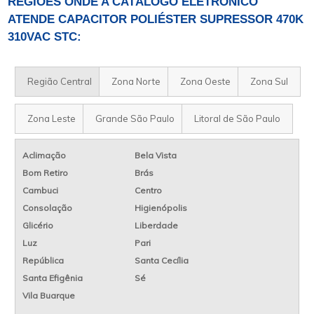
REGIÕES ONDE A CATÁLOGO ELETRÔNICO
ATENDE CAPACITOR POLIÉSTER SUPRESSOR 470K
310VAC STC:
Região Central
Zona Norte
Zona Oeste
Zona Sul
Zona Leste
Grande São Paulo
Litoral de São Paulo
Aclimação
Bela Vista
Bom Retiro
Brás
Cambuci
Centro
Consolação
Higienópolis
Glicério
Liberdade
Luz
Pari
República
Santa Cecília
Santa Efigênia
Sé
Vila Buarque