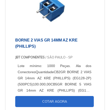
BORNE 2 VIAS GR 14MM AZ KRE
(PHILLIPS)
JBT COMPONENTES
/ SÃO PAULO - SP
Lote mínimo: 1000 Peças. Ala dos
ConectoresQuantidadeCB2GR BORNE 2 VIAS
GR 14mm AZ KRE (PHILLIPS) (EG128-2P)
(500PCS)100.000,00CB5GR BORNE 5 VIAS
GR 14mm AZ KRE (PHILLIPS) (EG128-
5P)10.000,00CB12GR BORNE 12 VIAS GR
COTAR AGORA
14mm AZ KRE (PHILIPS) (EG128-
12P)10.000,00....