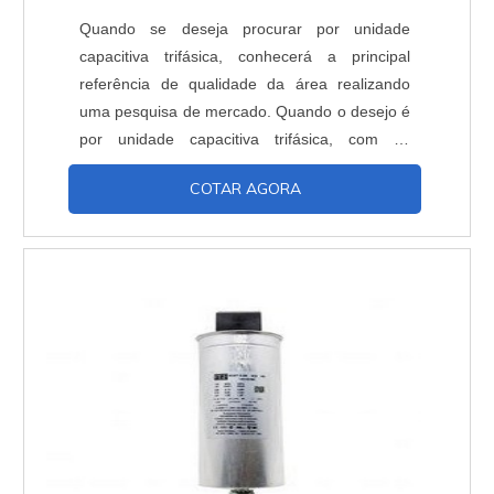
Quando se deseja procurar por unidade
capacitiva trifásica, conhecerá a principal
referência de qualidade da área realizando
uma pesquisa de mercado. Quando o desejo é
por unidade capacitiva trifásica, com os
profissionais da Inducap Capacitores o cliente
COTAR AGORA
encontrará proteção com assessoria técnica
especializada. UM POUCO MAIS SOBRE A
UNIDADE CAPACITIVA TRIFÁSICA A Inducap
Capacitores foca seus recursos em
proporcionar uma estrutura co...