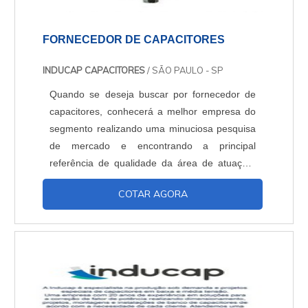
FORNECEDOR DE CAPACITORES
INDUCAP CAPACITORES
/ SÃO PAULO - SP
Quando se deseja buscar por fornecedor de
capacitores, conhecerá a melhor empresa do
segmento realizando uma minuciosa pesquisa
de mercado e encontrando a principal
referência de qualidade da área de atuação.
OUTRAS INFORMAÇÕES SOBRE O
COTAR AGORA
FORNECEDOR DE CAPACITORES Quem
precisa de um fornecedor de capacitores que
preza pela segurança, encontra o site da
Inducap Capacitores. A empresa atua com
controlador de fator de potência 06 saídas e
f...