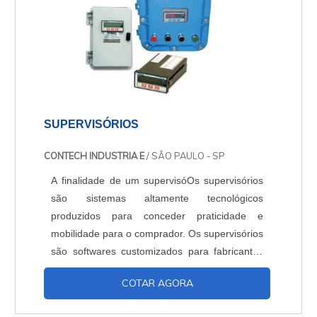
SUPERVISÓRIOS
CONTECH INDUSTRIA E
/ SÃO PAULO - SP
A finalidade de um supervisóOs supervisórios
são sistemas altamente tecnológicos
produzidos para conceder praticidade e
mobilidade para o comprador. Os supervisórios
são softwares customizados para fabricantes
de máquinas e equipamentos. Com os
COTAR AGORA
supervisórios, há a possibilidade de se
elaborar um aparelho que seja pré-configurado