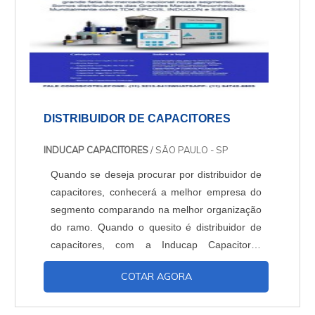
DISTRIBUIDOR DE CAPACITORES
INDUCAP CAPACITORES
/ SÃO PAULO - SP
Quando se deseja procurar por distribuidor de
capacitores, conhecerá a melhor empresa do
segmento comparando na melhor organização
do ramo. Quando o quesito é distribuidor de
capacitores, com a Inducap Capacitores
alcançará excelente custo-benefício com
COTAR AGORA
assessoria técnica especializada. UM POUCO
MAIS SOBRE O DISTRIBUIDOR DE