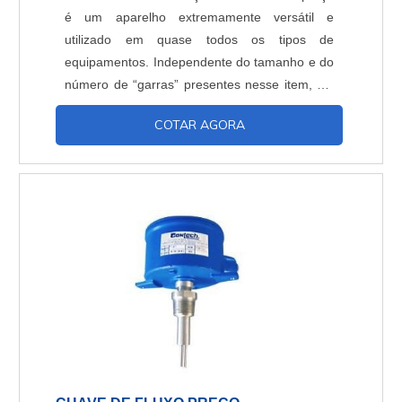
é um aparelho extremamente versátil e
utilizado em quase todos os tipos de
equipamentos. Independente do tamanho e do
número de “garras” presentes nesse item, ele
pode ser colocado até mesmo na vertical,
COTAR AGORA
trazendo mais conforto para sua empresa e
colaboradores. Saiba mais sobre esse
equipamentoMuito utilizada na fabricação de
placas de circuitos, esse dispositivo pode ser
facilmente encaixado ao seu p....