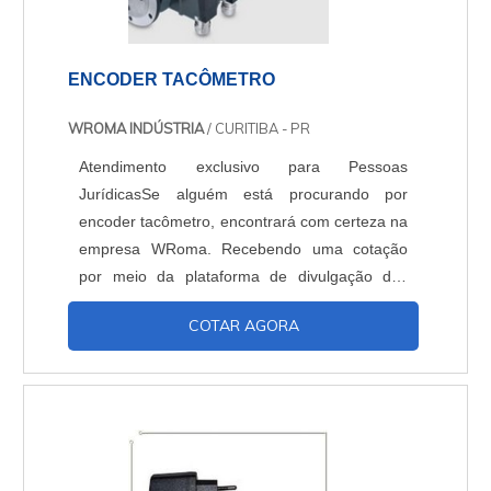
ENCODER TACÔMETRO
WROMA INDÚSTRIA
/ CURITIBA - PR
Atendimento exclusivo para Pessoas
JurídicasSe alguém está procurando por
encoder tacômetro, encontrará com certeza na
empresa WRoma. Recebendo uma cotação
por meio da plataforma de divulgação das
indústrias e encontrando a líder do mercado.
COTAR AGORA
Quando o assunto é encoder tipo tacômetro,
com os colaboradores da WRoma encontrará
excelente custo-benefício com pagamento
acessível.ALGUNS DETALHES SOBRE
ENCODER TACÔMETROHá muitas maneiras
eficientes de demonstrar competência e