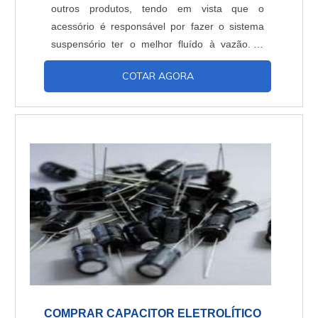
outros produtos, tendo em vista que o
acessório é responsável por fazer o sistema
suspensório ter o melhor fluído à vazão. O
medidor rotâmetro de vazão possui uma
COTAR AGORA
aresta no flutuador que corresponde a uma
linha de referência para a leitura do medidor. A
leitura do rotâmetro vazão é realizada por uma
unidade de volume ou massa e segue assim
por um...
COMPRAR CAPACITOR ELETROLÍTICO