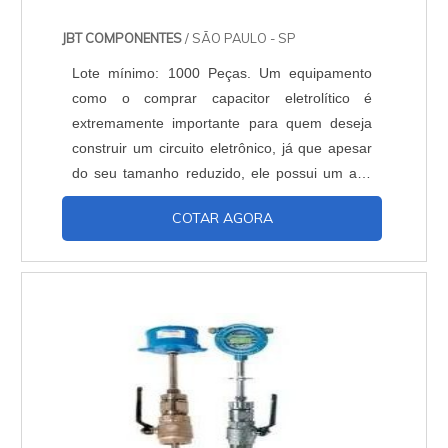
JBT COMPONENTES
/ SÃO PAULO - SP
Lote mínimo: 1000 Peças. Um equipamento
como o comprar capacitor eletrolítico é
extremamente importante para quem deseja
construir um circuito eletrônico, já que apesar
do seu tamanho reduzido, ele possui um alto
nível de capacitância. Além disso, seu
COTAR AGORA
pequeno porte também auxilia muito no
transporte e na comercialização do produto.
Conheça mais esse aparelhoDurante algum
tempo eram utilizados apenas os modelos de
capacitores no qual a p...