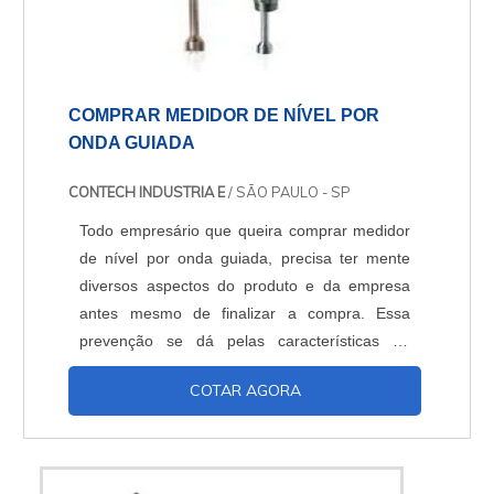
COMPRAR MEDIDOR DE NÍVEL POR
ONDA GUIADA
CONTECH INDUSTRIA E
/ SÃO PAULO - SP
Todo empresário que queira comprar medidor
de nível por onda guiada, precisa ter mente
diversos aspectos do produto e da empresa
antes mesmo de finalizar a compra. Essa
prevenção se dá pelas características do
produto e também o seu investimento
COTAR AGORA
considerável. O equipamento possui tecnologia
universal para líquidos/ sólidos, alimentação 2
fios 24 Vcc, além de possuir a opção para alta
temperatura, 600ºC. O produto não é afetado