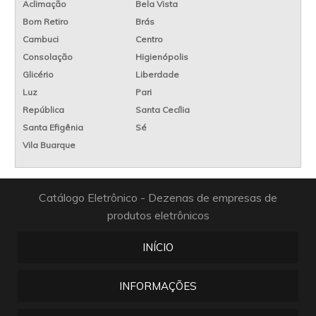
Aclimação
Bela Vista
Bom Retiro
Brás
Cambuci
Centro
Consolação
Higienópolis
Glicério
Liberdade
Luz
Pari
República
Santa Cecília
Santa Efigênia
Sé
Vila Buarque
Catálogo Eletrônico - Dezenas de empresas de
produtos eletrônicos
INÍCIO
INFORMAÇÕES