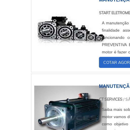
START ELETROM
A manutenção 
finalidade a
funcionando
PREVENTIVA E
motor é fazer
tem a possibili
COTAR AGOR
MANUTENÇÃO
CT SERVICES
/ S
Saiba mais sob
motor vamos de
como objetivo 