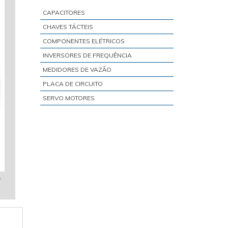
BALDOR SERVO MOTOR
CAPACITORES
CONECTOR PARA SERVO MOTOR
CHAVES TÁCTEIS
CONSERTO DE SERVO DRIVE
COMPONENTES ELÉTRICOS
CONSERTO EM SERVOMOTORES
INVERSORES DE FREQUÊNCIA
CONTROL TECHNIQUES SERVO MOTOR
MEDIDORES DE VAZÃO
CONVERSOR CA CC PARA MOTOR CC
PLACA DE CIRCUITO
DC SERVO MOTOR WITH ENCODER
SERVO MOTORES
EMERSON SERVO MOTOR
FAGOR SERVO MOTORS
INDRAMAT SERVO MOTOR
KEB SERVO MOTOR
KOLLMORGEN SERVO MOTOR
o
LAFERT SERVO MOTOR
MANUTENÇÃO DE MOTOR DE PASSO
MANUTENÇÃO DE MOTORES CC
MANUTENÇÃO SERVO DRIVE