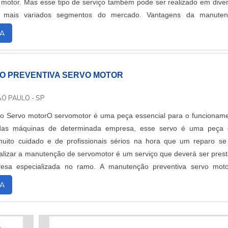
 motor. Mas esse tipo de serviço também pode ser realizado em dive
s mais variados segmentos do mercado. Vantagens da manuten
vo motorNão som...
A
 PREVENTIVA SERVO MOTOR
ÃO PAULO - SP
o Servo motorO servomotor é uma peça essencial para o funcionam
das máquinas de determinada empresa, esse servo é uma peça 
muito cuidado e de profissionais sérios na hora que um reparo se
alizar a manutenção de servomotor é um serviço que deverá ser pres
esa especializada no ramo. A manutenção preventiva servo mot
de identificar um possíve...
A