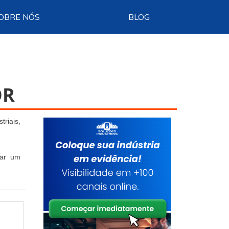
OBRE NÓS
BLOG
OR
riais,
zar um