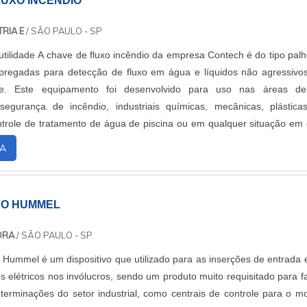
LUXO INCÊNDIO
RIA E
/ SÃO PAULO - SP
utilidade A chave de fluxo incêndio da empresa Contech é do tipo palh
regadas para detecção de fluxo em água e líquidos não agressivo
re. Este equipamento foi desenvolvido para uso nas áreas de
segurança de incêndio, industriais químicas, mecânicas, plástica
role de tratamento de água de piscina ou em qualquer situação em
e de ligar ou desligar....
A
BO HUMMEL
ORA
/ SÃO PAULO - SP
Hummel é um dispositivo que utilizado para as inserções de entrada 
s elétricos nos invólucros, sendo um produto muito requisitado para f
terminações do setor industrial, como centrais de controle para o mo