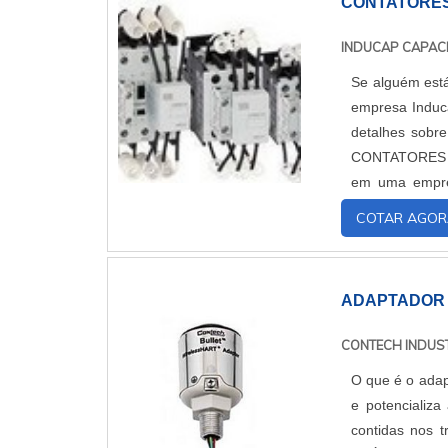
CONTATORES
INDUCAP CAPAC
Se alguém está
empresa Induca
detalhes sobr
CONTATORES P
em uma empres
Com alto kno
COTAR AGOR
automático, a
qualidade fina
ter a exatidão
ADAPTADOR
ótima qualidad
empresas que v
CONTECH INDUST
lembrar que o 
O que é o adap
cuidado ajuda
e potencializa
prejuízos com 
contidas nos t
adequadamente