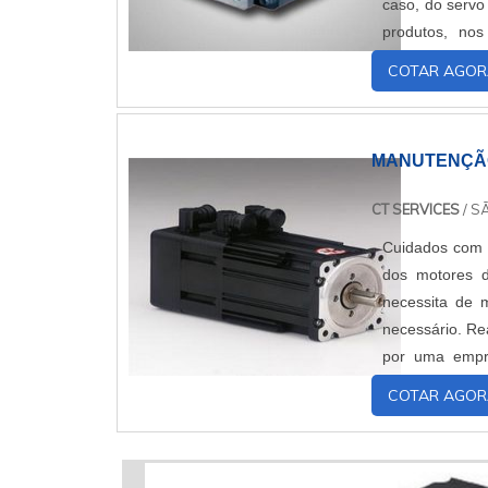
caso, do servo
produtos, no
preventiva ser
COTAR AGOR
MANUTENÇÃO
CT SERVICES
/ S
Cuidados com 
dos motores 
necessita de 
necessário. Re
por uma empr
realizada afim 
COTAR AGOR