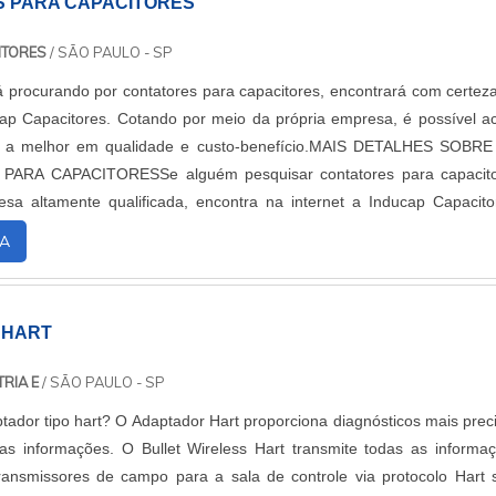
 PARA CAPACITORES
ITORES
/ SÃO PAULO - SP
 procurando por contatores para capacitores, encontrará com certez
p Capacitores. Cotando por meio da própria empresa, é possível a
e a melhor em qualidade e custo-benefício.MAIS DETALHES SOBR
ARA CAPACITORESSe alguém pesquisar contatores para capacito
a altamente qualificada, encontra na internet a Inducap Capacito
w-how em controlador de fator de potência e banco de capacit
A
 companhia disponibiliza tudo que há de mais atual para garant
l para cada cliente.Ainda focando em contatores para capacitores, dev
 em orçar com empresas que prezam por produtos e serviços que te
 HART
e e precisão, pontos importantes que ficam de fora no planejament
isam apenas o lucro, deixando a desejar nos outros fatores.É import
RIA E
/ SÃO PAULO - SP
produto deve ser adquirido com empresas especializadas. Esse tip
tador tipo hart? O Adaptador Hart proporciona diagnósticos mais prec
 a garantir a qualidade e durabilidade dos materiais, além de ev
 as informações. O Bullet Wireless Hart transmite todas as informa
substituições frequentes de produtos que não cumprem com suas fun
ransmissores de campo para a sala de controle via protocolo Hart
. Assim, é possível poupar gastos desnecessários.Existem dive