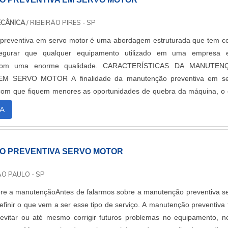
ECÂNICA
/ RIBEIRÃO PIRES - SP
preventiva em servo motor é uma abordagem estruturada que tem 
ssegurar que qualquer equipamento utilizado em uma empresa 
 com uma enorme qualidade. CARACTERÍSTICAS DA MANUTEN
M SERVO MOTOR A finalidade da manutenção preventiva em se
 com que fiquem menores as oportunidades de quebra da máquina, o
dade de proporcionar algum tipo de prejuízo em...
A
 PREVENTIVA SERVO MOTOR
ÃO PAULO - SP
re a manutençãoAntes de falarmos sobre a manutenção preventiva s
finir o que vem a ser esse tipo de serviço. A manutenção preventiva
evitar ou até mesmo corrigir futuros problemas no equipamento, n