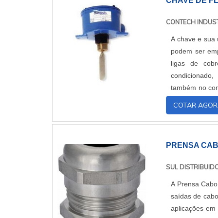
CHAVE DE F
CONTECH INDUST
A chave e sua 
podem ser emp
ligas de cob
condicionado, 
também no cont
haja necessidad
COTAR AGOR
PRENSA CA
SUL DISTRIBUID
A Prensa Cabo 
saídas de cabo
aplicações em 