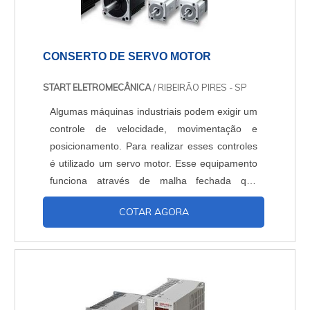
CONSERTO DE SERVO MOTOR
START ELETROMECÂNICA
/ RIBEIRÃO PIRES - SP
Algumas máquinas industriais podem exigir um
controle de velocidade, movimentação e
posicionamento. Para realizar esses controles
é utilizado um servo motor. Esse equipamento
funciona através de malha fechada que
trabalha sobre um sinal de controle, é a partir
COTAR AGORA
desse sinal que o servo motor varia e monitora
a velocidade, movimentação e posicionamento
de uma máquina industrial. Dependendo do
tipo de servo motor a ser utilizado, ele
apresenta cer....