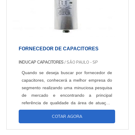
FORNECEDOR DE CAPACITORES
INDUCAP CAPACITORES
/ SÃO PAULO - SP
Quando se deseja buscar por fornecedor de
capacitores, conhecerá a melhor empresa do
segmento realizando uma minuciosa pesquisa
de mercado e encontrando a principal
referência de qualidade da área de atuação.
OUTRAS INFORMAÇÕES SOBRE O
COTAR AGORA
FORNECEDOR DE CAPACITORES Quem
precisa de um fornecedor de capacitores que
preza pela segurança, encontra o site da