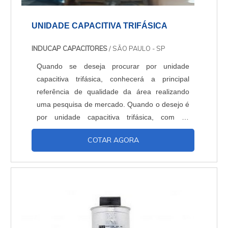
UNIDADE CAPACITIVA TRIFÁSICA
INDUCAP CAPACITORES
/ SÃO PAULO - SP
Quando se deseja procurar por unidade
capacitiva trifásica, conhecerá a principal
referência de qualidade da área realizando
uma pesquisa de mercado. Quando o desejo é
por unidade capacitiva trifásica, com os
profissionais da Inducap Capacitores o cliente
COTAR AGORA
encontrará proteção com assessoria técnica
especializada. UM POUCO MAIS SOBRE A
UNIDADE CAPACITIVA TRIFÁSICA A Inducap
Capacitores foca seus recursos em
proporcionar uma estrutura co...