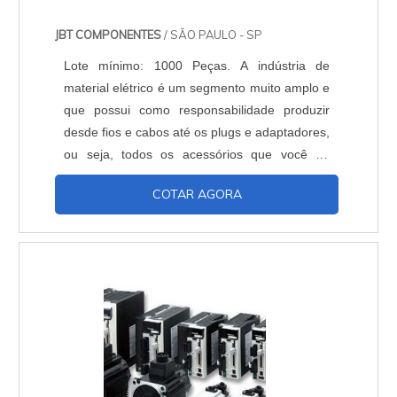
JBT COMPONENTES
/ SÃO PAULO - SP
Lote mínimo: 1000 Peças. A indústria de
material elétrico é um segmento muito amplo e
que possui como responsabilidade produzir
desde fios e cabos até os plugs e adaptadores,
ou seja, todos os acessórios que você irá
precisar para montar a parte elétrica da sua
COTAR AGORA
empresa ou residência. Entenda a importância
do material elétricoAo realizar a reforma de um
ambiente, a maioria das pessoas se
preocupam mais com o exterior do que com o
interior, elas s....