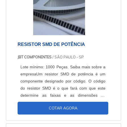
RESISTOR SMD DE POTÊNCIA
JBT COMPONENTES
/ SÃO PAULO - SP
Lote mínimo: 1000 Peças. Saiba mais sobre a
empresaUm resistor SMD de potência é um
componente designado por código. O código
do resistor SMD é o que fará com que este
determine as faixas e as dimensões de
potência destes dispositivos. Os resistores
COTAR AGORA
SMD podem ter um formato com os seguintes
códigos: 0402 0603 0805 2010 2512
12061218. A dissipação é determinada por