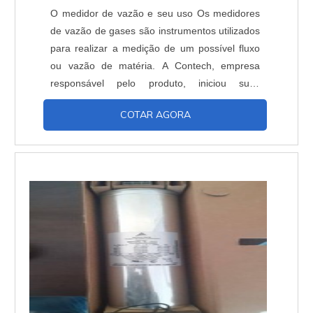
O medidor de vazão e seu uso Os medidores
de vazão de gases são instrumentos utilizados
para realizar a medição de um possível fluxo
ou vazão de matéria. A Contech, empresa
responsável pelo produto, iniciou suas
atividades em 1991 com o intuito de
COTAR AGORA
desenvolver aparelhos eletrônicos que visam
atender a todas as necessidades específicas
de cada um de seus clientes. A rede garante
seu diferencial contendo profissionais
altamente capacitados...