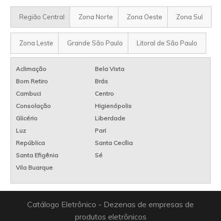
Região Central
Zona Norte
Zona Oeste
Zona Sul
Zona Leste
Grande São Paulo
Litoral de São Paulo
Aclimação
Bela Vista
Bom Retiro
Brás
Cambuci
Centro
Consolação
Higienópolis
Glicério
Liberdade
Luz
Pari
República
Santa Cecília
Santa Efigênia
Sé
Vila Buarque
Catálogo Eletrônico - Dezenas de empresas de
produtos eletrônicos