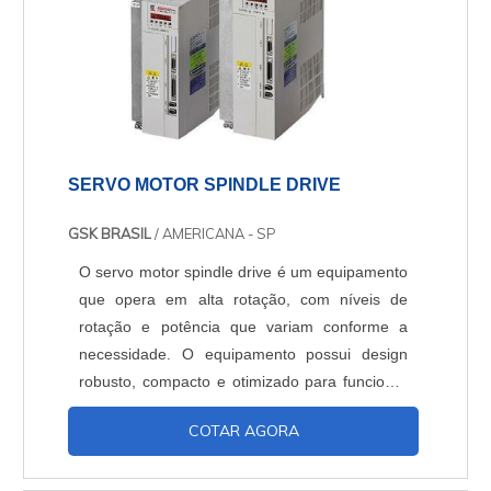
SERVO MOTOR SPINDLE DRIVE
GSK BRASIL
/ AMERICANA - SP
O servo motor spindle drive é um equipamento
que opera em alta rotação, com níveis de
rotação e potência que variam conforme a
necessidade. O equipamento possui design
robusto, compacto e otimizado para funcionar
continuamente por longos períodos.
COTAR AGORA
Tecnologia de pontaAlém de exigir baixa
periodicidade de manutenção, o drive permite