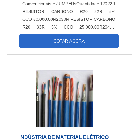
Convencionais e JUMPERsQuantidadeR2022R
RESISTOR CARBONO R20 22R 5%
CCO 50.000,00R2033R RESISTOR CARBONO
R20 33R 5% CCO 25.000,00R2047R
RESISTOR CARBONO R20 47R 5%
COTAR AGORA
CCO 75.000,00R2068R RESISTOR CARBONO
R20 68R 5% CCO 25.000,00R20100R
RESISTOR CARBONO R20 100R 5%
CCO 100.000,00R20120R RESISTOR
CARBONO R20 120R 5%
CCO 25.000,00R20180R RESISTOR
CARBONO R20 180R 5%
CCO 25.000,00R20330R RESISTOR
CARBONO R20....
INDÚSTRIA DE MATERIAL ELÉTRICO