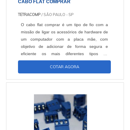
CABO FLAT COMPRAR
TETRACOMP
/ SÃO PAULO - SP
O cabo flat comprar é um tipo de fio com a
missão de ligar os acessórios de hardware de
um computador com a placa mãe, com
objetivo de adicionar de forma segura e
eficiente os mais diferentes tipos de
equipamentos físicos com a máquina. São
COTAR AGORA
eles:Monitores,Teclados,Mouses,Scanners,Impressoras,Tab
O item pode ser chamado também pelos
especialistas da área de cable flat, por causa
da sua origem na língua inglesa. O elemento
também permite que....