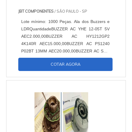
JBT COMPONENTES
/ SÃO PAULO - SP
Lote mínimo: 1000 Peças. Ala dos Buzzers e
LDRQuantidadeBUZZER AC YHE 12-05T 5V
AEC2.000,00BUZZER AC HY1212GP2
4K140R AEC15.000,00BUZZER AC PS1240
P02BT 13MM AEC20.000,00BUZZER AC SEM
OSCILADOR KPT1410 AEC5.000,00LDR -
COTAR AGORA
9001 (5MM) IMP. (GM5639)100.000,00LDR -
9001 (5MM) IMP. (GM5537-2)20.000,00....