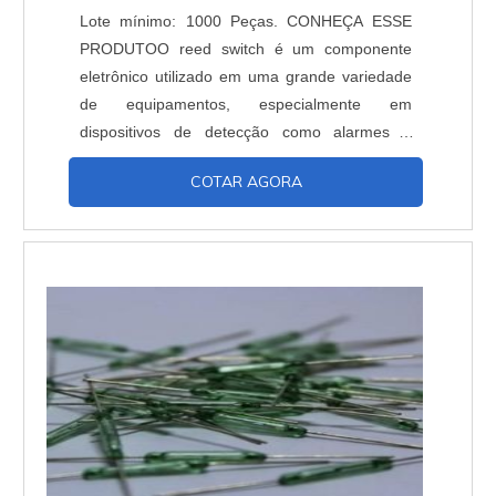
Lote mínimo: 1000 Peças. CONHEÇA ESSE
PRODUTOO reed switch é um componente
eletrônico utilizado em uma grande variedade
de equipamentos, especialmente em
dispositivos de detecção como alarmes e
sensores. Pode ser acionado de modo rápido
COTAR AGORA
através de campos magnéticos. Porém, para
obter o melhor do reed switch comprar de um
bom fornecedor é essencial. Os reed-switches
ou interruptores de lâminas consistem em
dispositivos formados por um bu...