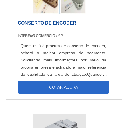
CONSERTO DE ENCODER
INTERFAG COMERCIO
/ SP
Quem está à procura de conserto de encoder,
achará a melhor empresa do segmento.
Solicitando mais informações por meio da
própria empresa e achando a maior referência
de qualidade da área de atuação.Quando o
interesse é por conserto de encoder, com os
COTAR AGORA
melhores profissionais da Interfag irá encontrar
precisão com soluções para melhorar a
manufatura e medição.UM POUCO MAIS
SOBRE CONSERTO DE ENCODERA Interfag
centraliza seus esforços em oferecer uma
estrutura com escritório de alta qualidade onde