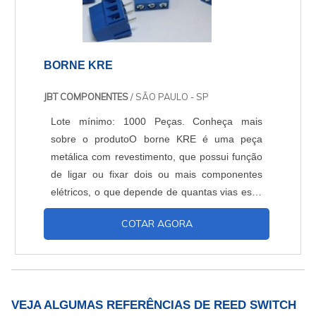
BORNE KRE
JBT COMPONENTES
/ SÃO PAULO - SP
Lote mínimo: 1000 Peças. Conheça mais
sobre o produtoO borne KRE é uma peça
metálica com revestimento, que possui função
de ligar ou fixar dois ou mais componentes
elétricos, o que depende de quantas vias essa
peça conter. Geralmente essa fixação se dá de
COTAR AGORA
maneira lateral. O borne tipo KRE é
encontrado com três vias, tendo em sua
estrutura mais três pinos para soldagem e
parafusos para conexão nos terminais da
peça. Sua utilização se dá em equipa....
VEJA ALGUMAS REFERÊNCIAS DE REED SWITCH