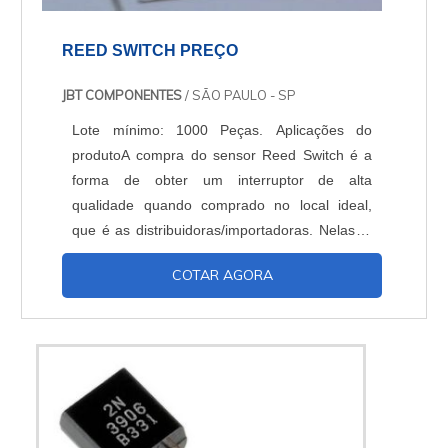
REED SWITCH PREÇO
JBT COMPONENTES
/ SÃO PAULO - SP
Lote mínimo: 1000 Peças. Aplicações do
produtoA compra do sensor Reed Switch é a
forma de obter um interruptor de alta
qualidade quando comprado no local ideal,
que é as distribuidoras/importadoras. Nelas, o
Reed Switch preço pode variar conforme a
COTAR AGORA
quantidade, assim como o tipo de sensor, que
geralmente é encontrado no tipo aberto (NA).
O Reed Switch é geralmente usado
em:Alarmes,Portas automáticas,Circuitos
eletrônicos de partida,Tranc...