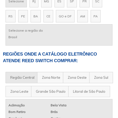
Selecione
RJ
MG
ES
SP
PR
SC
RS
PE
BA
CE
GO e DF
AM
PA
Selecione a região do
Brasil
REGIÕES ONDE A CATÁLOGO ELETRÔNICO
ATENDE REED SWITCH COMPRAR:
Região Central
Zona Norte
Zona Oeste
Zona Sul
Zona Leste
Grande São Paulo
Litoral de São Paulo
Aclimação
Bela Vista
Bom Retiro
Brás