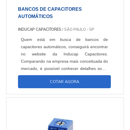
BANCOS DE CAPACITORES
AUTOMÁTICOS
INDUCAP CAPACITORES
/ SÃO PAULO - SP
Quem está em busca de bancos de
capacitores automáticos, conseguirá encontrar
no website da Inducap Capacitores.
Comparando na empresa mais conceituada do
mercado, é possível conhecer detalhes sobre
a melhor referência em qualidade.MAIS
COTAR AGORA
DETALHES SOBRE OS BANCOS DE
CAPACITORES AUTOMÁTICOSQuem está à
procura de bancos de capacitores automáticos
em uma empresa altamente qualificada,
depara com a Inducap Capacitores. Na
companhia também é possível encontrar
banco semiautomático e gerador estático de