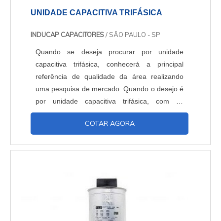
UNIDADE CAPACITIVA TRIFÁSICA
INDUCAP CAPACITORES
/ SÃO PAULO - SP
Quando se deseja procurar por unidade
capacitiva trifásica, conhecerá a principal
referência de qualidade da área realizando
uma pesquisa de mercado. Quando o desejo é
por unidade capacitiva trifásica, com os
profissionais da Inducap Capacitores o cliente
COTAR AGORA
encontrará proteção com assessoria técnica
especializada. UM POUCO MAIS SOBRE A
UNIDADE CAPACITIVA TRIFÁSICA A Inducap
Capacitores foca seus recursos em
proporcionar uma estrutura co...