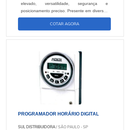
elevado, versatilidade, segurança e
posicionamento preciso. Presente em diversas
aplicações, ele costuma exigir manutenção em
COTAR AGORA
menor periodicidade. Características
geraisVariedade de potências (50W até
750W),Rapidez e velocidade de ação,Precisão
de controle,Torques altos,Sem problemas com
ruídos e vibrações,Os itens pr....
PROGRAMADOR HORÁRIO DIGITAL
SUL DISTRIBUIDORA
/ SÃO PAULO - SP