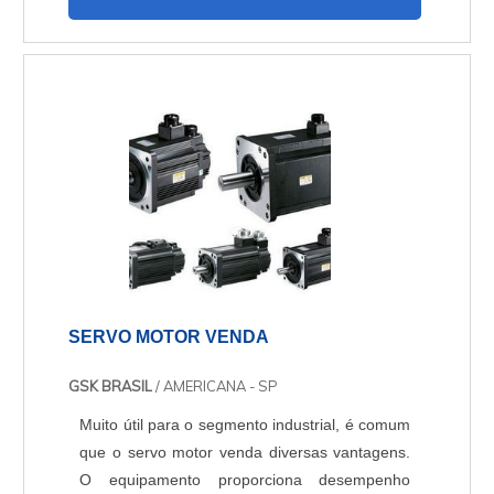
também pode servir para processos de
automação, onde é necessário um
posicionamento mais preciso. Devido a
importância da máquina para a produção
industrial de uma empresa, é fundamental que
ela co....
SERVO MOTOR VENDA
GSK BRASIL
/ AMERICANA - SP
Muito útil para o segmento industrial, é comum
que o servo motor venda diversas vantagens.
O equipamento proporciona desempenho