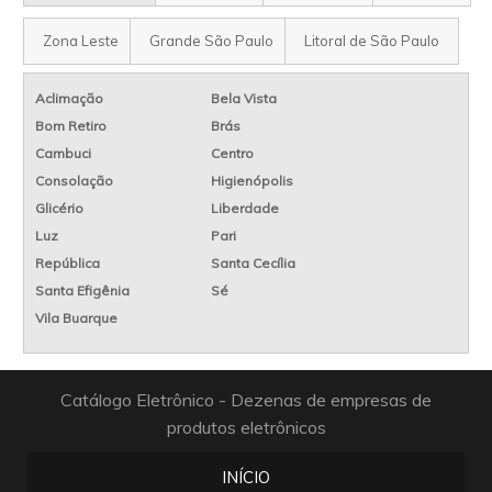
Zona Leste
Grande São Paulo
Litoral de São Paulo
Aclimação
Bela Vista
Bom Retiro
Brás
Cambuci
Centro
Consolação
Higienópolis
Glicério
Liberdade
Luz
Pari
República
Santa Cecília
Santa Efigênia
Sé
Vila Buarque
Catálogo Eletrônico - Dezenas de empresas de
produtos eletrônicos
INÍCIO