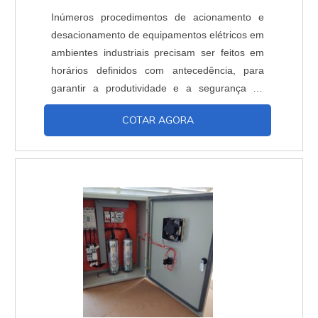
Inúmeros procedimentos de acionamento e
desacionamento de equipamentos elétricos em
ambientes industriais precisam ser feitos em
horários definidos com antecedência, para
garantir a produtividade e a segurança da
empresa. Nessas ocasiões, é preciso utilizar
COTAR AGORA
um programador horário digital, um dispositivo
que possui excelentes características e serve
para facilitar as ordens de trabalho.
Informações técnicasAs configurações de um
programador horár....