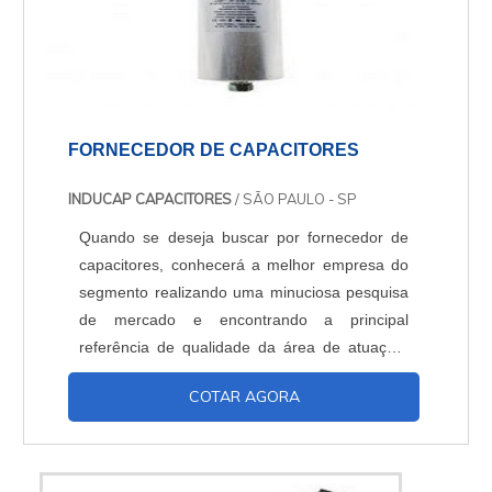
FORNECEDOR DE CAPACITORES
INDUCAP CAPACITORES
/ SÃO PAULO - SP
Quando se deseja buscar por fornecedor de
capacitores, conhecerá a melhor empresa do
segmento realizando uma minuciosa pesquisa
de mercado e encontrando a principal
referência de qualidade da área de atuação.
OUTRAS INFORMAÇÕES SOBRE O
COTAR AGORA
FORNECEDOR DE CAPACITORES Quem
precisa de um fornecedor de capacitores que
preza pela segurança, encontra o site da
Inducap Capacitores. A empresa atua com