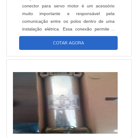
conector para servo motor é um acessório
muito importante e responsável pela
comunicação entre os polos dentro de uma
instalação elétrica. Essa conexão permite a
transmissão de diversos sinais. Função O
COTAR AGORA
conector para servo motor tem a função de
fazer a junção entre os polos de transmissão
de sinal, potência e frequência, dentro de uma
instalação elétrica. Vantagens - Custo
benefício, Facilidade de ...