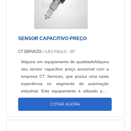
SENSOR CAPACITIVO PREÇO
CT SERVICES
/ SÃO PAULO - SP
Adquira um equipamento de qualidadeAdquira
seu sensor capacitivo preço acessível com a
empresa CT Services, que possui uma vasta
experiência no segmento de automação
industrial. Este equipamento é utilizado para
detectar a proximidade de um produto em
COTAR AGORA
movimento, por exemplo, sem que aja o
contato com ele. O alcance com o qual poderá
identificar a presença de algo depende do
material e de sua capacidade. Porém, são