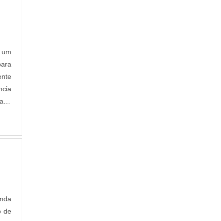
é um
para
ente
ncia
dade
onda
o de