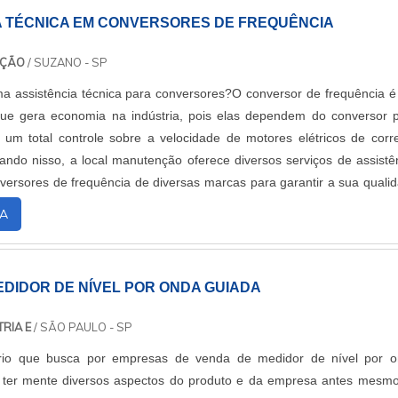
A TÉCNICA EM CONVERSORES DE FREQUÊNCIA
NÇÃO
/ SUZANO - SP
a assistência técnica para conversores?O conversor de frequência 
ue gera economia na indústria, pois elas dependem do conversor 
 um total controle sobre a velocidade de motores elétricos de corr
ando nisso, a local manutenção oferece diversos serviços de assistê
versores de frequência de diversas marcas para garantir a sua quali
 Marcas que....
A
EDIDOR DE NÍVEL POR ONDA GUIADA
RIA E
/ SÃO PAULO - SP
rio que busca por empresas de venda de medidor de nível por 
a ter mente diversos aspectos do produto e da empresa antes mesm