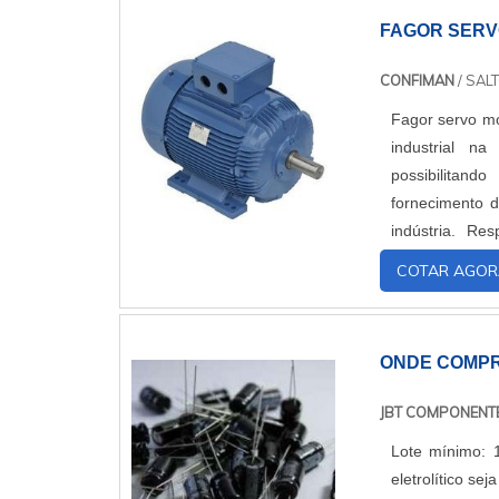
FAGOR SERV
CONFIMAN
/ SALT
Fagor servo mo
industrial n
possibilitan
fornecimento d
indústria. Re
industriais há 
COTAR AGOR
ONDE COMPR
JBT COMPONENT
Lote mínimo: 
eletrolítico s