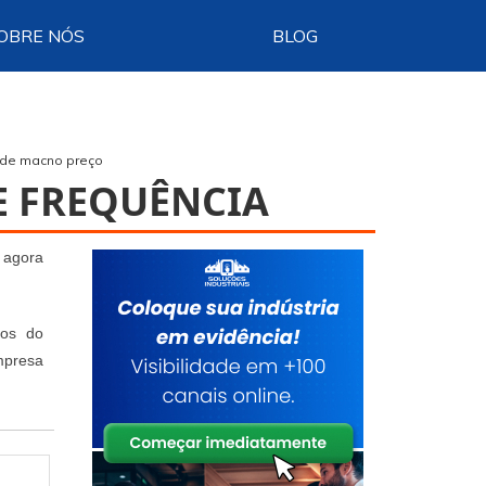
OBRE NÓS
BLOG
tde macno preço
E FREQUÊNCIA
 agora
dos do
mpresa