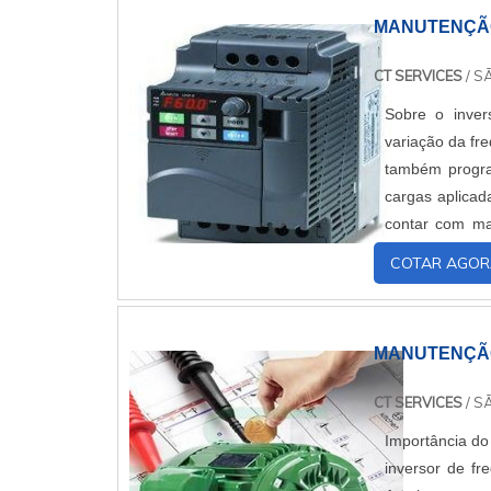
MANUTENÇÃO
CT SERVICES
/ S
Sobre o inver
variação da fr
também progra
cargas aplicad
contar com man
manutençãoA m
COTAR AGOR
MANUTENÇÃO
CT SERVICES
/ S
Importância do
inversor de fr