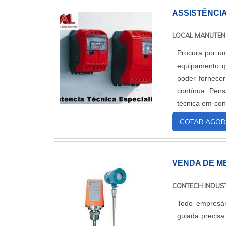
ASSISTÊNCI
LOCAL MANUTE
Procura por um
equipamento q
poder fornecer
contínua. Pens
técnica em con
e durabilidade.
COTAR AGOR
VENDA DE M
CONTECH INDUST
Todo empresá
guiada precis