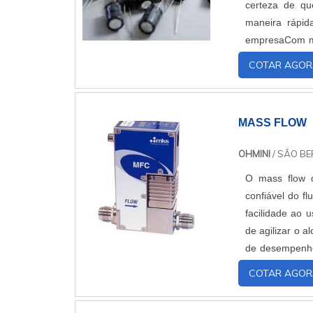
certeza de qu
maneira rápid
empresaCom ma
a JBT é a melh
COTAR AGOR
MASS FLOW
OHMINI
/ SÃO B
O mass flow d
confiável do f
facilidade ao 
de agilizar o a
de desempenho
elastômero,Cap
COTAR AGOR