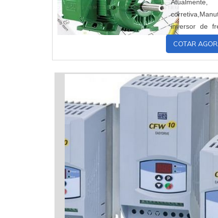
Atualmente
corretiva,Man
inversor de 
periódico do e
COTAR AGOR