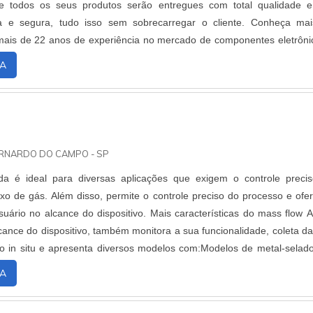
e todos os seus produtos serão entregues com total qualidade 
a e segura, tudo isso sem sobrecarregar o cliente. Conheça ma
is de 22 anos de experiência no mercado de componentes eletrôni
or opção para você, nosso obje....
A
ERNARDO DO CAMPO - SP
a é ideal para diversas aplicações que exigem o controle preci
luxo de gás. Além disso, permite o controle preciso do processo e ofe
usuário no alcance do dispositivo. Mais características do mass flow 
lcance do dispositivo, também monitora a sua funcionalidade, coleta d
 in situ e apresenta diversos modelos com:Modelos de metal-selad
acidad....
A