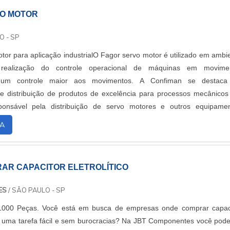
O MOTOR
O - SP
tor para aplicação industrialO Fagor servo motor é utilizado em ambi
a realização do controle operacional de máquinas em movimen
do um controle maior aos movimentos. A Confiman se destaca
e distribuição de produtos de excelência para processos mecânico
sponsável pela distribuição de servo motores e outros equipame
cerca de 15 anos, a Confiman també....
A
AR CAPACITOR ELETROLÍTICO
ES
/ SÃO PAULO - SP
1000 Peças. Você está em busca de empresas onde comprar capac
eja uma tarefa fácil e sem burocracias? Na JBT Componentes você pode