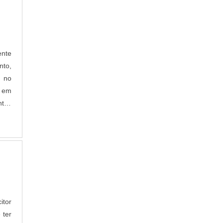
MANUTENÇÃO PREVENTIVA EM INVERSOR
DE FREQUÊNCIA
MANUTENÇÃO PREVENTIVA INVERSOR DE
FREQUÊNCIA
REPARO EM INVERSOR DE FREQUÊNCIA
ente
VENDA DE INVERSOR DE FREQUÊNCIA
to,
INVERSOR DE FREQUÊNCIA
 no
s em
ntos
itor
 ter