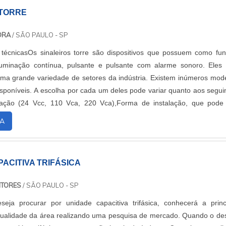
 TORRE
DORA
/ SÃO PAULO - SP
 técnicasOs sinaleiros torre são dispositivos que possuem como fu
iluminação contínua, pulsante e pulsante com alarme sonoro. Eles
uma grande variedade de setores da indústria. Existem inúmeros mod
disponíveis. A escolha por cada um deles pode variar quanto aos segui
ntação (24 Vcc, 110 Vca, 220 Vca),Forma de instalação, que pode
ase,C...
A
ACITIVA TRIFÁSICA
ITORES
/ SÃO PAULO - SP
eja procurar por unidade capacitiva trifásica, conhecerá a princ
qualidade da área realizando uma pesquisa de mercado. Quando o de