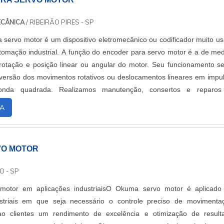
ECÂNICA
/ RIBEIRÃO PIRES - SP
 servo motor é um dispositivo eletromecânico ou codificador muito u
omação industrial. A função do encoder para servo motor é a de med
rotação e posição linear ou angular do motor. Seu funcionamento s
versão dos movimentos rotativos ou deslocamentos lineares em impu
 onda quadrada. Realizamos manutenção, consertos e reparos
e também equipamentos....
A
VO MOTOR
O - SP
motor em aplicações industriaisO Okuma servo motor é aplicad
ustriais em que seja necessário o controle preciso de movimenta
o clientes um rendimento de excelência e otimização de result