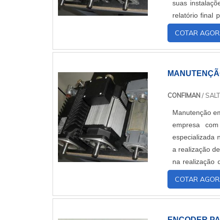
suas instalaçõ
relatório fina
brushless, moto
COTAR AGOR
MANUTENÇÃ
CONFIMAN
/ SALT
Manutenção em
empresa com
especializada 
a realização de
na realização 
ao longo dos se
COTAR AGOR
ENCODER PA