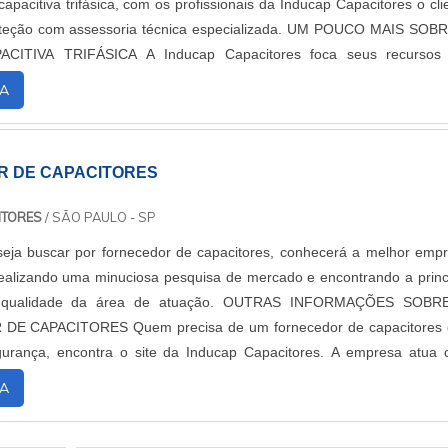
apacitiva trifásica, com os profissionais da Inducap Capacitores o cli
 com assessoria técnica especializada. UM POUCO MAIS SOBRE A
 A Inducap Capacitores foca seus recursos em
a estrutura co...
A
 DE CAPACITORES
ITORES
/ SÃO PAULO - SP
eja buscar por fornecedor de capacitores, conhecerá a melhor emp
alizando uma minuciosa pesquisa de mercado e encontrando a princ
de da área de atuação. OUTRAS INFORMAÇÕES SOBRE O
precisa de um fornecedor de capacitores que
gurança, encontra o site da Inducap Capacitores. A empresa atua
fator de potência 06 saídas e f...
A