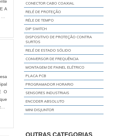
ente
CONECTOR CABO COAXIAL
RELÉ DE PROTEÇÃO
RÉLE DE TEMPO
DIP SWITCH
DISPOSITIVO DE PROTEÇÃO CONTRA
SURTOS
RELÉ DE ESTADO SÓLIDO
CONVERSOR DE FREQUÊNCIA
MONTAGEM DE PAINEL ELÉTRICO
PLACA PCB
resa
ipal
PROGRAMADOR HORARIO
SENSORES INDUSTRIAIS
ENCODER ABSOLUTO
 com
MINI DISJUNTOR
RÉLE DE INTERFACE
TRANSMISSOR DE TEMPERATURA
OUTRAS CATEGORIAS
VISOR DE NÍVEL