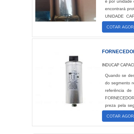
é por unidade c
encontrará proteção
UNIDADE CAPACITIVA TRIFÁSICA
proporcionar um
COTAR AGOR
FORNECEDOR
INDUCAP CAPAC
Quando se des
do segmento re
referência de qualida
FORNECEDOR DE CAPACITORES Quem 
preza pela se
controlador de 
COTAR AGOR