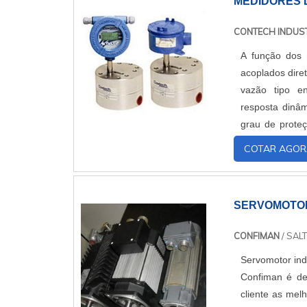
MEDIDORES 
CONTECH INDUST
A função dos 
acoplados dire
vazão tipo e
resposta dinâm
grau de proteç
saída de pulso 
COTAR AGOR
SERVOMOTOR
CONFIMAN
/ SALT
Servomotor ind
Confiman é de
cliente as mel