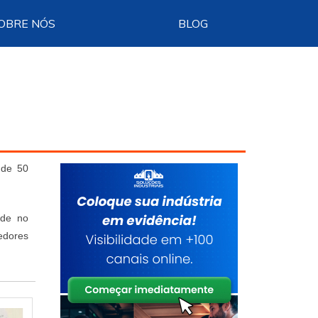
OBRE NÓS
BLOG
 de 50
ade no
edores