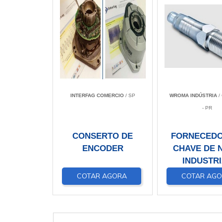
INTERFAG COMERCIO
/ SP
WROMA INDÚSTRIA
/
- PR
CONSERTO DE
FORNECEDO
ENCODER
CHAVE DE N
INDUSTR
COTAR AGORA
COTAR AG