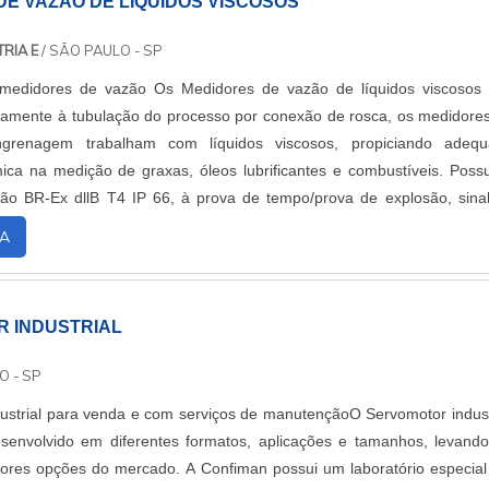
DE VAZÃO DE LÍQUIDOS VISCOSOS
RIA E
/ SÃO PAULO - SP
medidores de vazão Os Medidores de vazão de líquidos viscosos
tamente à tubulação do processo por conexão de rosca, os medidore
ngrenagem trabalham com líquidos viscosos, propiciando adeq
ica na medição de graxas, óleos lubrificantes e combustíveis. Pos
ão BR-Ex dllB T4 IP 66, à prova de tempo/prova de explosão, sina
ou corrente de 4 a 20 mA....
A
 INDUSTRIAL
O - SP
ustrial para venda e com serviços de manutençãoO Servomotor indust
senvolvido em diferentes formatos, aplicações e tamanhos, levand
hores opções do mercado. A Confiman possui um laboratório especia