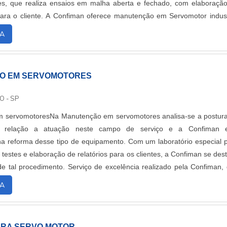
es, que realiza ensaios em malha aberta e fechado, com elaboraçã
l para o cliente. A Confiman oferece manutenção em Servomotor indust
res de disco....
A
O EM SERVOMOTORES
O - SP
 servomotoresNa Manutenção em servomotores analisa-se a postur
 relação a atuação neste campo de serviço e a Confiman e
na reforma desse tipo de equipamento. Com um laboratório especial 
 testes e elaboração de relatórios para os clientes, a Confiman se des
de tal procedimento. Serviço de excelência realizado pela Confiman,
us anos de experiênci....
A
RA SERVO MOTOR