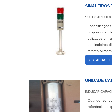
SINALEIROS
SUL DISTRIBUI
Especificações
proporcionar 
utilizados em 
de sinaleiros 
fatores:Alime
direta ou com b
COTAR AGOR
UNIDADE CAP
INDUCAP CAPAC
Quando se des
referência de 