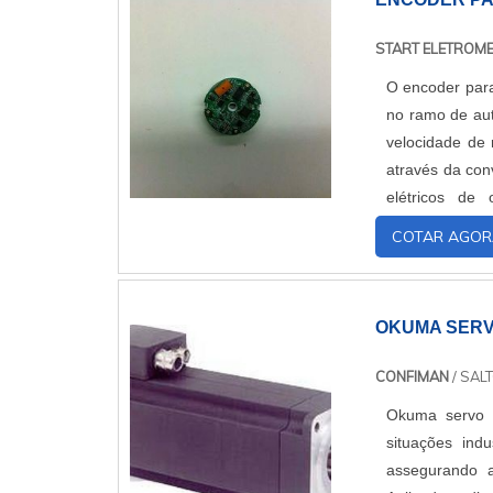
START ELETROM
O encoder para
no ramo de aut
velocidade de 
através da con
elétricos de
servomotores 
COTAR AGOR
OKUMA SER
CONFIMAN
/ SALT
Okuma servo 
situações ind
assegurando a