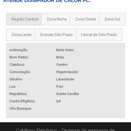
ATENDE DISSIPADOR DE CALOR PC:
Região Central
Zona Norte
Zona Oeste
Zona Sul
Zona Leste
Grande São Paulo
Litoral de São Paulo
Aclimação
Bela Vista
Bom Retiro
Brás
Cambuci
Centro
Consolação
Higienópolis
Glicério
Liberdade
Luz
Pari
República
Santa Cecília
Santa Efigênia
Sé
Vila Buarque
Catálogo Eletrônico - Dezenas de empresas de