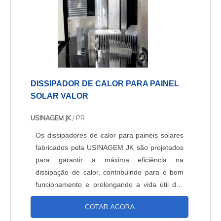
DISSIPADOR DE CALOR PARA PAINEL
SOLAR VALOR
USINAGEM JK
/ PR
Os dissipadores de calor para painéis solares
fabricados pela USINAGEM JK são projetados
para garantir a máxima eficiência na
dissipação de calor, contribuindo para o bom
funcionamento e prolongando a vida útil dos
painéis solares. Além disso, a empresa oferece
COTAR AGORA
soluções personalizadas de acordo com as