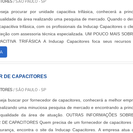
ITORES
/ SÃO PAULO - SP
eja procurar por unidade capacitiva trifásica, conhecerá a princ
qualidade da área realizando uma pesquisa de mercado. Quando o de
apacitiva trifásica, com os profissionais da Inducap Capacitores o cli
 com assessoria técnica especializada. UM POUCO MAIS SOBRE A
 A Inducap Capacitores foca seus recursos em
a estrutura co...
A
 DE CAPACITORES
ITORES
/ SÃO PAULO - SP
eja buscar por fornecedor de capacitores, conhecerá a melhor emp
alizando uma minuciosa pesquisa de mercado e encontrando a princ
de da área de atuação. OUTRAS INFORMAÇÕES SOBRE O
precisa de um fornecedor de capacitores que
gurança, encontra o site da Inducap Capacitores. A empresa atua