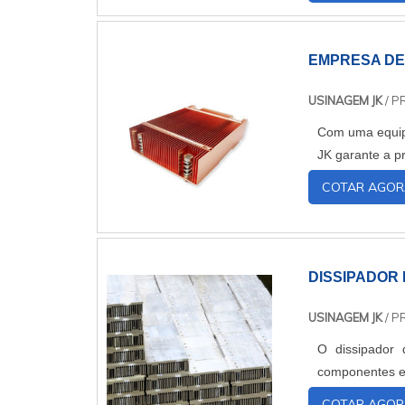
EMPRESA DE
USINAGEM JK
/ P
Com uma equip
JK garante a pr
COTAR AGOR
DISSIPADOR
USINAGEM JK
/ P
O dissipador 
componentes el
COTAR AGOR