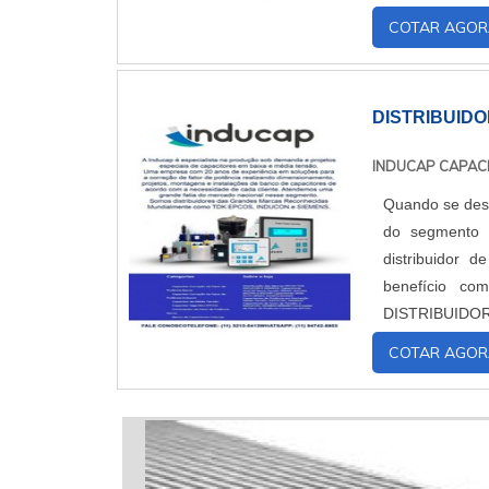
controlador de 
COTAR AGOR
DISTRIBUID
INDUCAP CAPAC
Quando se dese
do segmento 
distribuidor 
benefício com asses
DISTRIBUIDOR DE CAPACITORES A 
oferecer aos cl
COTAR AGOR