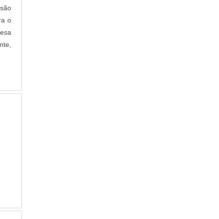
QUANTO CUSTA DISSIPADOR DE CALOR
 são
QUANTO CUSTA DISSIPADOR DE CALOR
ra o
ALUMINIO
resa
QUANTO CUSTA DISSIPADOR DE CALOR
DE COBRE
nte,
QUANTO CUSTA DISSIPADOR DE CALOR
PARA PAINEL SOLAR