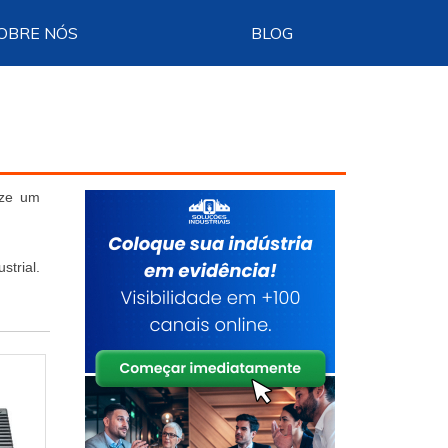
OBRE NÓS
BLOG
ize um
trial.