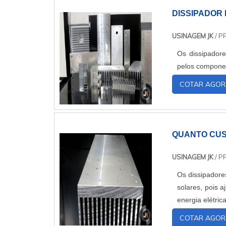
DISSIPADOR
USINAGEM JK
/ P
Os dissipadore
pelos componen
COTAR AGOR
QUANTO CUS
USINAGEM JK
/ P
Os dissipadore
solares, pois 
energia elétrica
COTAR AGOR