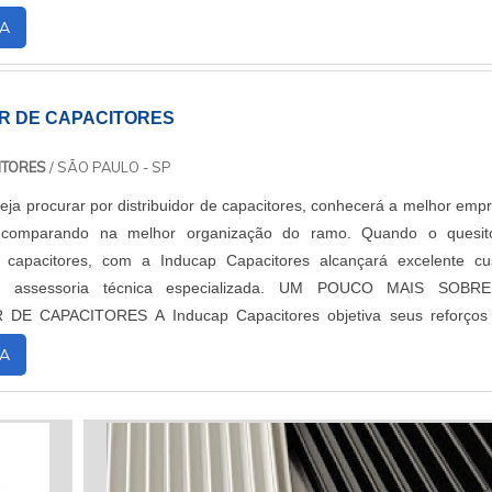
fator de potência 06 saídas e f...
A
OR DE CAPACITORES
ITORES
/ SÃO PAULO - SP
ja procurar por distribuidor de capacitores, conhecerá a melhor emp
comparando na melhor organização do ramo. Quando o quesit
de capacitores, com a Inducap Capacitores alcançará excelente cu
soria técnica especializada. UM POUCO MAIS SOBRE O
Inducap Capacitores objetiva seus reforços em
ientes uma estrutura com escritório d...
A