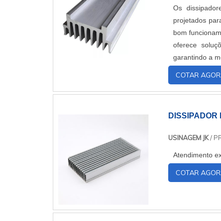
Os dissipador
projetados para
bom funcioname
oferece soluç
garantindo a me
COTAR AGOR
DISSIPADOR 
USINAGEM JK
/ P
Atendimento ex
COTAR AGOR