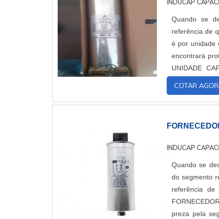
INDUCAP CAPAC
Quando se des
referência de 
é por unidade c
encontrará proteção
UNIDADE CAPACITIVA TRIFÁSICA
proporcionar um
COTAR AGOR
FORNECEDOR
INDUCAP CAPAC
Quando se des
do segmento re
referência de qualida
FORNECEDOR DE CAPACITORES Quem 
preza pela se