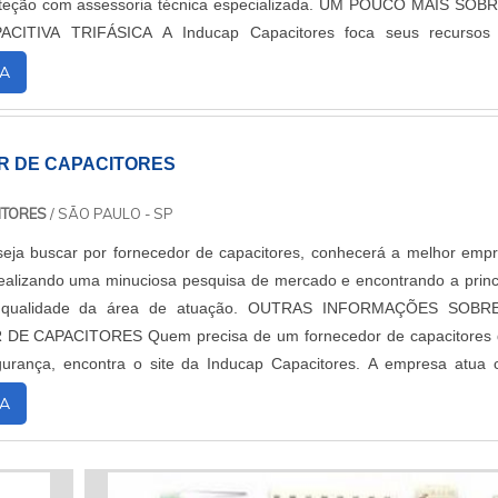
 com assessoria técnica especializada. UM POUCO MAIS SOBRE A
 A Inducap Capacitores foca seus recursos em
a estrutura co...
A
 DE CAPACITORES
ITORES
/ SÃO PAULO - SP
eja buscar por fornecedor de capacitores, conhecerá a melhor emp
alizando uma minuciosa pesquisa de mercado e encontrando a princ
de da área de atuação. OUTRAS INFORMAÇÕES SOBRE O
precisa de um fornecedor de capacitores que
gurança, encontra o site da Inducap Capacitores. A empresa atua
fator de potência 06 saídas e f...
A