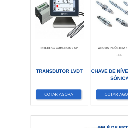
INTERFAG COMERCIO
/ SP
WROMA INDÚSTRIA
/
- PR
TRANSDUTOR LVDT
CHAVE DE NÍV
SÔNIC
COTAR AGORA
COTAR AG
RELÉ DE ES