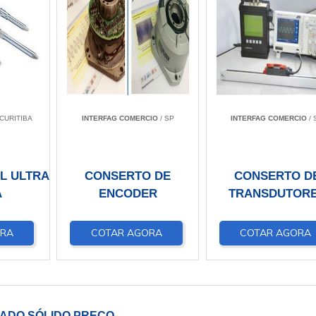
 CURITIBA
INTERFAG COMERCIO
/ SP
INTERFAG COMERCIO
/ 
EL ULTRA
CONSERTO DE
CONSERTO D
A
ENCODER
TRANSDUTOR
ORA
COTAR AGORA
COTAR AGORA
TADO SÓLIDO PREÇO