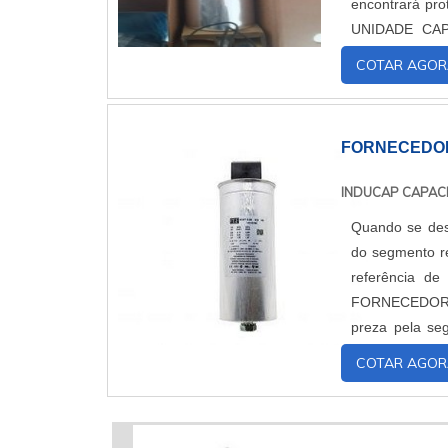
encontrará proteção
UNIDADE CAPACITIVA TRIFÁSICA
proporcionar um
COTAR AGOR
FORNECEDOR
INDUCAP CAPAC
Quando se des
do segmento re
referência de qualida
FORNECEDOR DE CAPACITORES Quem 
preza pela se
controlador de 
COTAR AGOR