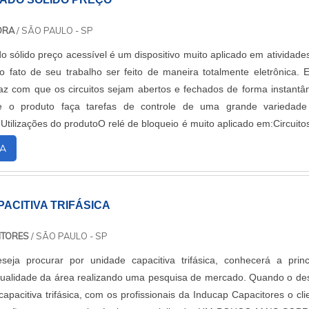
DORA
/ SÃO PAULO - SP
o sólido preço acessível é um dispositivo muito aplicado em atividade
 fato de seu trabalho ser feito de maneira totalmente eletrônica. 
 faz com que os circuitos sejam abertos e fechados de forma instantâ
ue o produto faça tarefas de controle de uma grande variedad
Utilizações do produtoO relé de bloqueio é muito aplicado em:Circuito
..
A
ACITIVA TRIFÁSICA
ITORES
/ SÃO PAULO - SP
eja procurar por unidade capacitiva trifásica, conhecerá a princ
qualidade da área realizando uma pesquisa de mercado. Quando o de
apacitiva trifásica, com os profissionais da Inducap Capacitores o cli