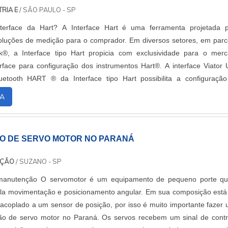
. Esse tipo de cuidado ajuda a garantir a qualidade e durabilidade
RIA E
/ SÃO PAULO - SP
m de evitar prejuízos com substituições frequentes de produtos que
erface da Hart? A Interface Hart é uma ferramenta projetada 
suas funções adequadamente. Assim, é possível poupar gas
oluções de medição para o comprador. Em diversos setores, em parc
s.Existem diversos motivos para a Inducap Capacitores ter se tor
, a Interface tipo Hart propicia com exclusividade para o mer
ndo pensamos em uma empresa que entrega confiança e serviço
erface para configuração dos instrumentos Hart®. A interface Viator
lguns desses motivos são: Equipe multidisciplinar de consult
tooth HART ® da Interface tipo Hart possibilita a configuraçã
trutura suficiente para atender todas as demandas; Escritório de 
umento com protocolo de comun....
e são realizadas as atividades; Assessoria técnica especializ
A
de forma personalizada para cada cliente.REFERÊNCIA DE QUALI
Somente na Inducap Capacitores tem tudo que se precisa p
capacitores. É sempre a opção mais confiável, disponibilizando itens 
 DE SERVO MOTOR NO PARANÁ
 potência monofásico e gerador estático de reativo.É uma emp
com seus serviços e uma empresa responsável, qualificações possí
NÇÃO
/ SUZANO - SP
 empresa possuir escritório de alta qualidade onde são realizada
 manutenção O servomotor é um equipamento de pequeno porte q
equipamentos de última geração. Tudo isso, unido a um time de eq
ela movimentação e posicionamento angular. Em sua composição est
r de consultores associados e profissionais com vasta experiência na 
 acoplado a um sensor de posição, por isso é muito importante fazer
rantem o sucesso de cada cliente de ponta a ponta..
o de servo motor no Paraná. Os servos recebem um sinal de contr