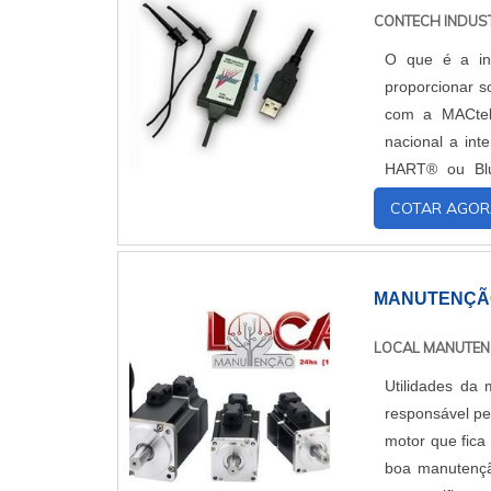
especializadas
CONTECH INDUST
materiais, alé
O que é a int
cumprem com 
proporcionar s
desnecessário
com a MACtek®
destaque qua
nacional a int
qualidade. A
HART® ou Blue
associados; Es
qualquer instr
qualidade ond
COTAR AGOR
Atendimento 
NO SEGMENTO
fornecedor de 
MANUTENÇÃO
capacitor de
comprometida 
LOCAL MANUTE
pelo fato de a
Utilidades da
atividades e 
responsável p
multidisciplina
motor que fica
de atuação, ga
boa manutençã