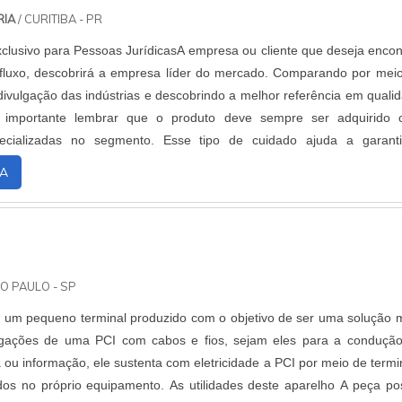
RIA
/ CURITIBA - PR
clusivo para Pessoas JurídicasA empresa ou cliente que deseja encon
fluxo, descobrirá a empresa líder do mercado. Comparando por mei
divulgação das indústrias e descobrindo a melhor referência em quali
 importante lembrar que o produto deve sempre ser adquirido
ecializadas no segmento. Esse tipo de cuidado ajuda a garant
rabilidade dos materiais, além de evitar prejuízos com substitui
A
 de peças defeituosas. Assim, é possível poupar gas
ios.DIFERENCIAIS IMPORTANTES DE SENSOR DE FLUXOSe alg
sor de fluxo em uma empresa comprometida com os serviços, cons
ite da WRoma. A empresa tem em seu escopo sensores e conversore
endo o que há de melhor em tecnologia ao cliente.Discorrendo ainda s
O PAULO - SP
xo, mais do que visar apenas lucratividade, deve oferecer produt
um pequeno terminal produzido com o objetivo de ser uma solução 
tenham ótima qualidade e assertividade, pequenos detalhes, ma
 ligações de uma PCI com cabos e fios, sejam eles para a conduçã
ara saber a procedência e seriedade da empresa.Existem muitas fo
a ou informação, ele sustenta com eletricidade a PCI por meio de termi
 demonstrar conhecimento e autoridade em sua área de atuação
os no próprio equipamento. As utilidades deste aparelho A peça po
 quais a WRoma é a melhor escolha quando pesquisar por senso