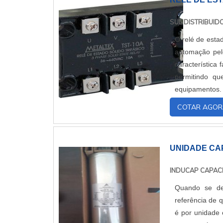
SUL DISTRIBUI
O relé de estad
automação pelo
característica
permitindo q
equipamentos. 
seccionadoras .
COTAR AGOR
UNIDADE CAP
INDUCAP CAPAC
Quando se des
referência de 
é por unidade c