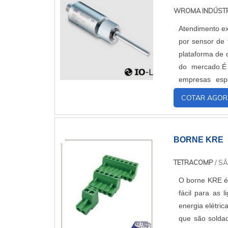
WROMA INDÚST
Atendimento ex
por sensor de 
plataforma de 
do mercado.É
empresas esp
qualidade e du
COTAR AGOR
frequentes
desnecessár
pesquisar sen
BORNE KRE
encontrar o s
sinais, oferec
TETRACOMP
/ SÃ
sensor de flu
O borne KRE é 
serviços que 
fácil para as
grande valia p
energia elétric
diferentes de
que são soldad
motivos pelos