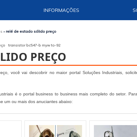
INFORMAÇÕES
S
os
»
relé de estado sólido preço
eço
transistor bc547-b myw to-92
ÓLIDO PREÇO
ço, você vai descobrir no maior portal Soluções Industriais, solici
striais é o portal business to business mais completo do setor. Para
one um ou mais dos anuciantes abaixo: