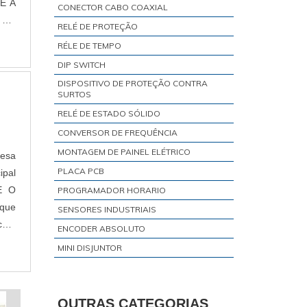
CONECTOR CABO COAXIAL
RELÉ DE PROTEÇÃO
RÉLE DE TEMPO
DIP SWITCH
DISPOSITIVO DE PROTEÇÃO CONTRA
SURTOS
RELÉ DE ESTADO SÓLIDO
CONVERSOR DE FREQUÊNCIA
MONTAGEM DE PAINEL ELÉTRICO
resa
PLACA PCB
ipal
PROGRAMADOR HORARIO
SENSORES INDUSTRIAIS
 com
ENCODER ABSOLUTO
MINI DISJUNTOR
RÉLE DE INTERFACE
TRANSMISSOR DE TEMPERATURA
OUTRAS CATEGORIAS
VISOR DE NÍVEL