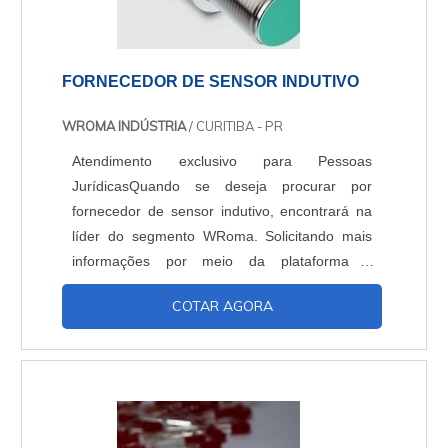
FORNECEDOR DE SENSOR INDUTIVO
WROMA INDÚSTRIA
/ CURITIBA - PR
Atendimento exclusivo para Pessoas
JurídicasQuando se deseja procurar por
fornecedor de sensor indutivo, encontrará na
líder do segmento WRoma. Solicitando mais
informações por meio da plataforma e
conhecendo a líder do mercado.ALGUNS
COTAR AGORA
DETALHES SOBRE FORNECEDOR DE
SENSOR INDUTIVOSe alguém pesquisar
fornecedor de sensor indutivo seguro,
encontra na internet a WRoma.
Disponibilizando para os clientes sensores e
dispositivos para painéis elétricos, oferecendo