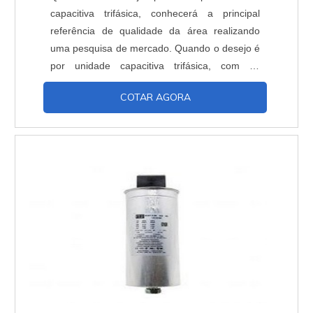
capacitiva trifásica, conhecerá a principal
referência de qualidade da área realizando
uma pesquisa de mercado. Quando o desejo é
por unidade capacitiva trifásica, com os
profissionais da Inducap Capacitores o cliente
COTAR AGORA
encontrará proteção com assessoria técnica
especializada. UM POUCO MAIS SOBRE A
UNIDADE CAPACITIVA TRIFÁSICA A Inducap
Capacitores foca seus recursos em
proporcionar uma estrutura co...