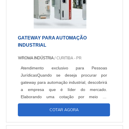
GATEWAY PARA AUTOMAÇÃO
INDUSTRIAL
WROMA INDÚSTRIA
/ CURITIBA - PR
Atendimento exclusivo para Pessoas
JurídicasQuando se deseja procurar por
gateway para automação industrial, descobrirá
a empresa que é líder do mercado.
Elaborando uma cotação por meio da
plataforma e encontrando a líder do
COTAR AGORA
segmento.sOBRE GATEWAY PARA
AUTOMAÇÃO INDUSTRIALQuem pesquisa na
internet por gateway para automação industrial