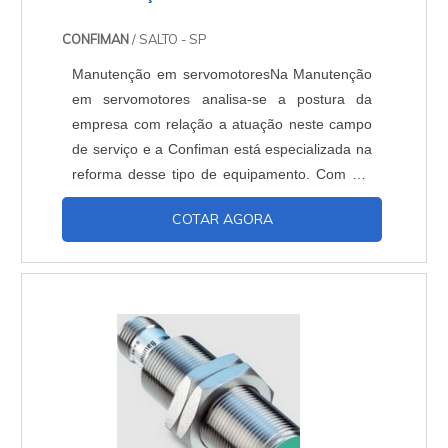
CONFIMAN
/ SALTO - SP
Manutenção em servomotoresNa Manutenção
em servomotores analisa-se a postura da
empresa com relação a atuação neste campo
de serviço e a Confiman está especializada na
reforma desse tipo de equipamento. Com um
laboratório especial para a realização de testes
COTAR AGORA
e elaboração de relatórios para os clientes, a
Confiman se destaca na realização de tal
procedimento. Serviço de excelência realizado
pela Confiman, que ao longo dos seus anos de
experiênci....