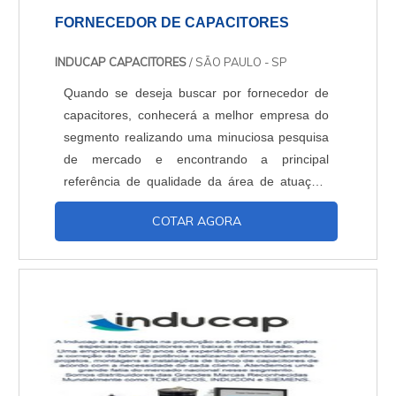
FORNECEDOR DE CAPACITORES
INDUCAP CAPACITORES
/ SÃO PAULO - SP
Quando se deseja buscar por fornecedor de
capacitores, conhecerá a melhor empresa do
segmento realizando uma minuciosa pesquisa
de mercado e encontrando a principal
referência de qualidade da área de atuação.
OUTRAS INFORMAÇÕES SOBRE O
COTAR AGORA
FORNECEDOR DE CAPACITORES Quem
precisa de um fornecedor de capacitores que
preza pela segurança, encontra o site da
Inducap Capacitores. A empresa atua com
controlador de fator de potência 06 saídas e
f...