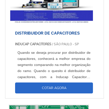
DISTRIBUIDOR DE CAPACITORES
INDUCAP CAPACITORES
/ SÃO PAULO - SP
Quando se deseja procurar por distribuidor de
capacitores, conhecerá a melhor empresa do
segmento comparando na melhor organização
do ramo. Quando o quesito é distribuidor de
capacitores, com a Inducap Capacitores
alcançará excelente custo-benefício com
COTAR AGORA
assessoria técnica especializada. UM POUCO
MAIS SOBRE O DISTRIBUIDOR DE
CAPACITORES A Inducap Capacitores objetiva
seus reforços em oferecer aos clientes uma