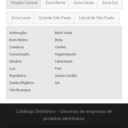
Região Central
Zona Norte
Zona Oeste
Zona Sul
Zona Leste
Grande São Paulo
Litoral de São Paulo
Aclimação
Bela Vista
Bom Retiro
Brás
Cambuci
Centro
Consolação
Higienópolis
Glicério
Liberdade
Luz
Pari
República
Santa Cecília
Santa Efigênia
Sé
Vila Buarque
Catálogo Eletrônico - Dezenas de empresas de
produtos eletrônicos