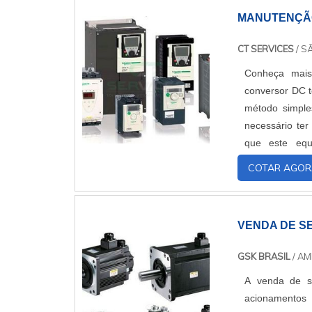
e estrutura su
MANUTENÇÃ
especializada,
fecha todo o ci
CT SERVICES
/ S
Conheça mais
conversor DC t
método simple
necessário te
que este equ
temporariament
COTAR AGOR
VENDA DE S
GSK BRASIL
/ AM
A venda de s
acionamentos 