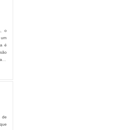
uipe
ade,
s, o
o um
da é
rsão
ada
s de
rque