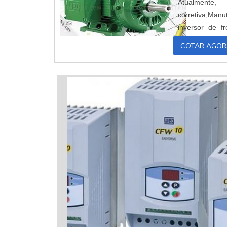
Atualmente
corretiva,Man
inversor de 
periódico do e
COTAR AGOR