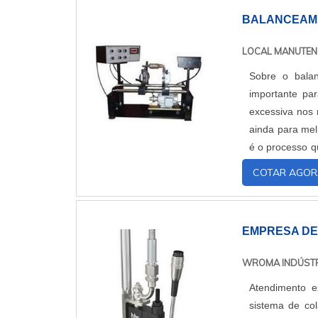
BALANCEAM
LOCAL MANUTE
Sobre o bala
importante par
excessiva nos 
ainda para mel
é o processo q
torno de seu ei
COTAR AGOR
EMPRESA DE 
WROMA INDÚST
Atendimento e
sistema de col