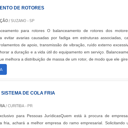
ENTO DE ROTORES
NÇÃO
/ SUZANO - SP
nceamento para rotores O balanceamento de rotores dos motor
a evitar avarias causadas por fadiga em estruturas associadas, c
rolamentos de apoio, transmissão de vibração, ruído externo excessi
horar a duração e a vida útil do equipamento em serviço. Balanceam
ue melhora a distribuição de massa de um rotor, de modo que ele gir
xo sem que surjam....
A
SISTEMA DE COLA FRIA
RIA
/ CURITIBA - PR
xclusivo para Pessoas JurídicasQuem está à procura de empres
a fria, achará a melhor empresa do ramo empresarial. Solicitando