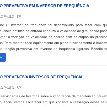
 PREVENTIVA EM INVERSOR DE FREQUÊNCIA
ÃO PAULO - SP
sor O inversor de frequência foi desenvolvido para fazer com q
equência definida na entrada conduza a velocidade de giro, sendo poss
mar a variação de velocidade de acordo com as etapas do proces
as. Para manter esse equipamento em pleno funcionamento é import
utenção preventiva em inversor de frequência rigorosa. Benefício
anutenção pre...
A
 PREVENTIVA INVERSOR DE FREQUÊNCIA
ÃO PAULO - SP
 serviçoAntes de falarmos sobre a importância da manutenção preven
equência, vamos esclarecer em que consiste a realização desse serv