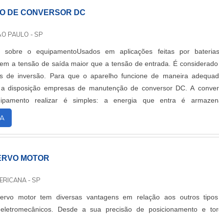
ficiente para atender todas as demandas. Tudo isso, unido a uma eq
O DE CONVERSOR DC
 com larga experiência em manutenção de laboratório e de alta qualid
clo de entrega com excelência para toda a carteira de clientes..
ÃO PAULO - SP
 sobre o equipamentoUsados em aplicações feitas por bateria
em a tensão de saída maior que a tensão de entrada. É considerad
s de inversão. Para que o aparelho funcione de maneira adequa
r a disposição empresas de manutenção de conversor DC. A conve
ipamento realizar é simples: a energia que entra é armazen
e, depois é liberada com uma tensão difere....
A
ERVO MOTOR
ERICANA - SP
ervo motor tem diversas vantagens em relação aos outros tipo
eletromecânicos. Desde a sua precisão de posicionamento e to