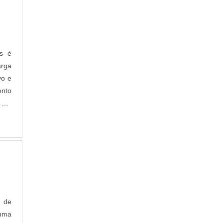
MANUTENÇÃO PREVENTIVA EM INVERSOR
DE FREQUÊNCIA
MANUTENÇÃO PREVENTIVA INVERSOR DE
FREQUÊNCIA
REPARO EM INVERSOR DE FREQUÊNCIA
es é
VENDA DE INVERSOR DE FREQUÊNCIA
arga
INVERSOR DE FREQUÊNCIA
vo e
ento
e em
a de
 uma