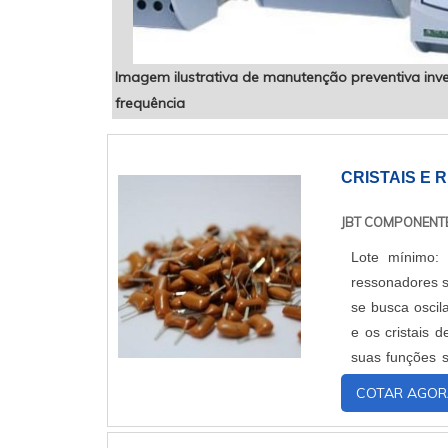
Imagem ilustrativa de manutenção preventiva inv
frequência
CRISTAIS E
JBT COMPONENT
Lote mínimo:
ressonadores s
se busca oscil
e os cristais d
suas funções s
cristal em vibra
COTAR AGOR