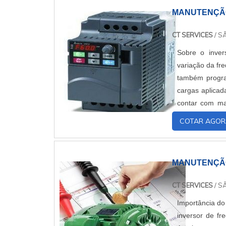
MANUTENÇÃO
CT SERVICES
/ S
Sobre o inver
variação da fr
também progra
cargas aplicad
contar com man
manutençãoA m
COTAR AGOR
MANUTENÇÃO
CT SERVICES
/ S
Importância do
inversor de fr