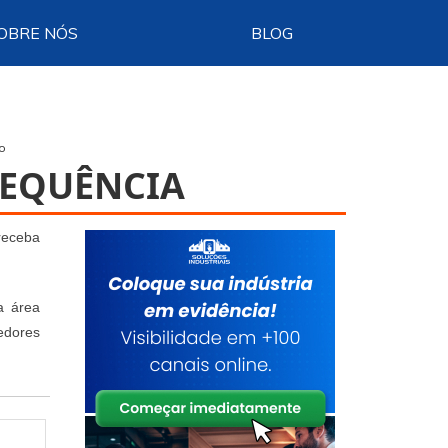
OBRE NÓS
BLOG
co
REQUÊNCIA
receba
a área
edores