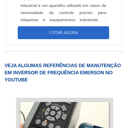
industrial é um aparelho utilizado em casos de
necessidade de controle preciso para
máquinas e equipamentos industriais. A
Confiman é uma empresa que há 15 anos
COTAR AGORA
dedica-se intensamente a venda e
desenvolvimento de soluções mecânicas por
meio da comercialização de servo motores. A
Confirman não apenas comercializa como
também oferece serviços de manutenção e
VEJA ALGUMAS REFERÊNCIAS DE MANUTENÇÃO
reparo para....
EM INVERSOR DE FREQUÊNCIA EMERSON NO
YOUTUBE