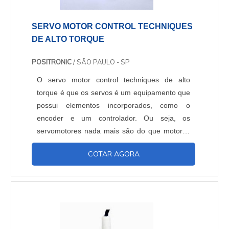
SERVO MOTOR CONTROL TECHNIQUES
DE ALTO TORQUE
POSITRONIC
/ SÃO PAULO - SP
O servo motor control techniques de alto
torque é que os servos é um equipamento que
possui elementos incorporados, como o
encoder e um controlador. Ou seja, os
servomotores nada mais são do que motores
comuns com controladores e encoder
COTAR AGORA
acoplados. Essa é a principal diferença entre
ele, e os outros motores elétricos, tanto de
corrente alternada quanto contínua. Ele
trabalha como um atuador rotativo ou linear,
que vai garantir um controle, com....