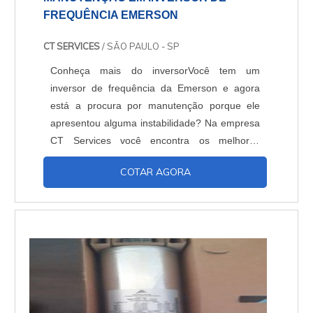
FREQUÊNCIA EMERSON
CT SERVICES
/ SÃO PAULO - SP
Conheça mais do inversorVocê tem um
inversor de frequência da Emerson e agora
está a procura por manutenção porque ele
apresentou alguma instabilidade? Na empresa
CT Services você encontra os melhores
serviços de manutenção em inversor de
COTAR AGORA
frequência emerson. Um inversor de
frequência é um dos equipamentos mais
utilizados a todas a empresas que atuam com
automação industrial, pois consegue controlar
o motor de maquinários com tecnologia ...