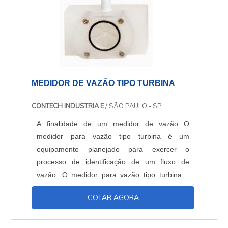
MEDIDOR DE VAZÃO TIPO TURBINA
CONTECH INDUSTRIA E
/ SÃO PAULO - SP
A finalidade de um medidor de vazão O
medidor para vazão tipo turbina é um
equipamento planejado para exercer o
processo de identificação de um fluxo de
vazão. O medidor para vazão tipo turbina é
conectado diretamente a tubulação do
COTAR AGORA
procedimento através de acoplamentos
sanitários, roscas, ou flanges. Possuindo
medidas de até 12, o medidor de vazão tipo