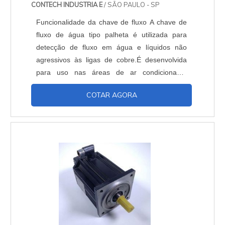
CONTECH INDUSTRIA E
/ SÃO PAULO - SP
Funcionalidade da chave de fluxo A chave de
fluxo de água tipo palheta é utilizada para
detecção de fluxo em água e líquidos não
agressivos às ligas de cobre.É desenvolvida
para uso nas áreas de ar condicionado,
segurança de incêndio, industriais químicas,
COTAR AGORA
mecânicas e plásticas, assim como no controle
de tratamento de água de piscina ou em
qualquer situação em que se necessite ligar ou
desligar um equipamento na presença ou não
de fluxo. Aplic....