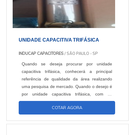
UNIDADE CAPACITIVA TRIFÁSICA
INDUCAP CAPACITORES
/ SÃO PAULO - SP
Quando se deseja procurar por unidade
capacitiva trifásica, conhecerá a principal
referência de qualidade da área realizando
uma pesquisa de mercado. Quando o desejo é
por unidade capacitiva trifásica, com os
profissionais da Inducap Capacitores o cliente
COTAR AGORA
encontrará proteção com assessoria técnica
especializada. UM POUCO MAIS SOBRE A
UNIDADE CAPACITIVA TRIFÁSICA A Inducap
Capacitores foca seus recursos em