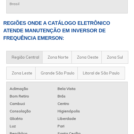
Brasil
REGIÕES ONDE A CATÁLOGO ELETRÔNICO
ATENDE MANUTENÇÃO EM INVERSOR DE
FREQUÊNCIA EMERSON:
Região Central
Zona Norte
Zona Oeste
Zona Sul
Zona Leste
Grande São Paulo
Litoral de São Paulo
Aclimação
Bela Vista
Bom Retiro
Brás
Cambuci
Centro
Consolação
Higienópolis
Glicério
Liberdade
Luz
Pari
República
Santa Cecília