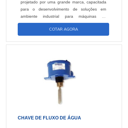
projetado por uma grande marca, capacitada
para o desenvolvimento de soluções em
ambiente industrial para máquinas de
tamanhos distintos. Há mais de 15 anos, a
COTAR AGORA
Confiman atua levando ao cliente a melhor
opção em servo motores, garantindo ao
processo industrial de aplicação um
rendimento otimizado e de qualidade.
Equipamentos que garantem o melhor controle
para proce....
CHAVE DE FLUXO DE ÁGUA