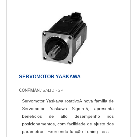
turbina é utilizado na demarcação de vazão
em líquidos e gases, dessa forma podendo ser
fabric....
SERVOMOTOR YASKAWA
CONFIMAN
/ SALTO - SP
Servomotor Yaskawa rotativoA nova família de
Servomotor Yaskawa Sigma-5, apresenta
benefícios de alto desempenho nos
posicionamentos, com facilidade de ajuste dos
parâmetros. Exercendo função Tuning-Less, a