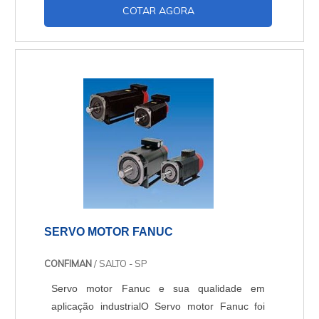
COTAR AGORA
qualquer tipo que seja. É empregada
principalmente na fabricação de lâmpadas e
apresenta desempenho muito superior às
concorrentes que, pouco a pouco, começam a
ficar obsoletas. As van....
SERVO MOTOR FANUC
CONFIMAN
/ SALTO - SP
Servo motor Fanuc e sua qualidade em
aplicação industrialO Servo motor Fanuc foi