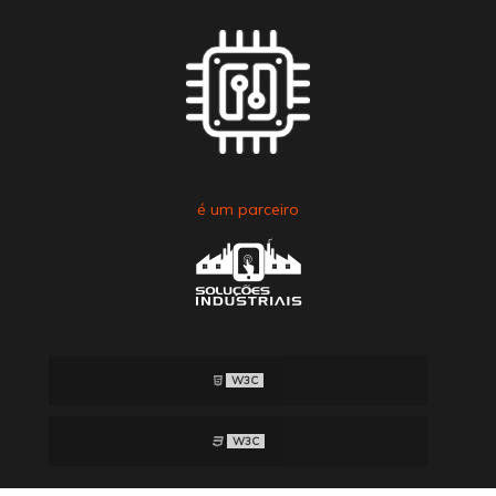
é um parceiro
W3C
W3C